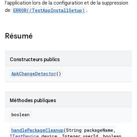
l'application lors de la configuration et de la suppression
de
ERROR(/TestAppInstallSetup)
.
Résumé
Constructeurs publics
Apk
Change
Detector
()
Méthodes publiques
boolean
handle
Package
Cleanup
(String package
Name
,
ITest
Device
device
,
Integer user
Id
,
boolean