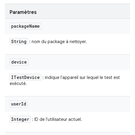
Paramètres
package
Name
String
: nom du package à nettoyer.
device
ITest
Device
: indique l'appareil sur lequel le test est
exécuté.
user
Id
Integer
: ID de l'utilisateur actuel.