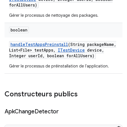
for
All
Users)
Gérer le processus de nettoyage des packages.
boolean
handle
Test
Apps
Preinstall
(String package
Name
,
List<File> test
Apps
,
ITest
Device
device
,
Integer user
Id
,
boolean for
All
Users)
Gérer le processus de préinstallation de l'application.
Constructeurs publics
Apk
Change
Detector