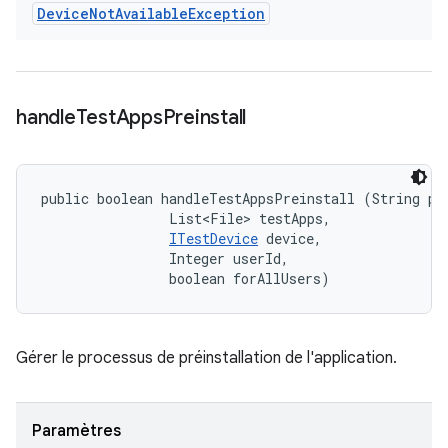
Device
Not
Available
Exception
handle
Test
Apps
Preinstall
public boolean handleTestAppsPreinstall (String pac
                List<File> testApps, 

ITestDevice
 device, 

                Integer userId, 

                boolean forAllUsers)
Gérer le processus de préinstallation de l'application.
Paramètres