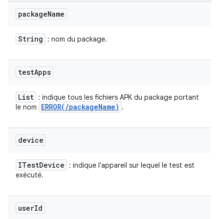
package
Name
String
: nom du package.
test
Apps
List
: indique tous les fichiers APK du package portant
ERROR(
/
package
Name)
le nom
.
device
ITest
Device
: indique l'appareil sur lequel le test est
exécuté.
user
Id