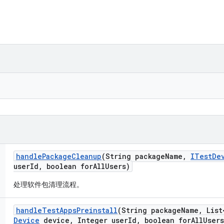
handle
Package
Cleanup
(String package
Name
,
ITest
De
user
Id
,
boolean for
All
Users)
处理软件包清理流程。
handle
Test
Apps
Preinstall
(String package
Name
,
List
Device
device
,
Integer user
Id
,
boolean for
All
Users