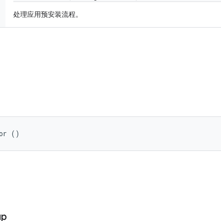
处理应用预安装流程。
or ()
up