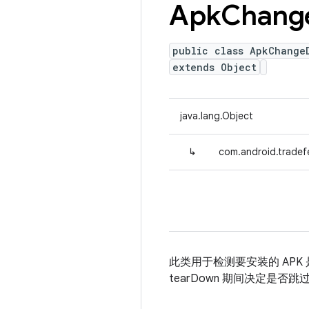
Apk
Chang
public class ApkChange
extends Object
java.lang.Object
↳
com.android.tradef
此类用于检测要安装的 APK
tearDown 期间决定是否