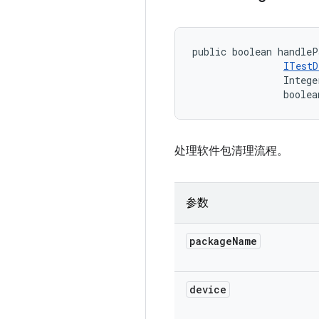
public boolean handleP
ITestD
                Intege
                boolea
处理软件包清理流程。
参数
package
Name
device