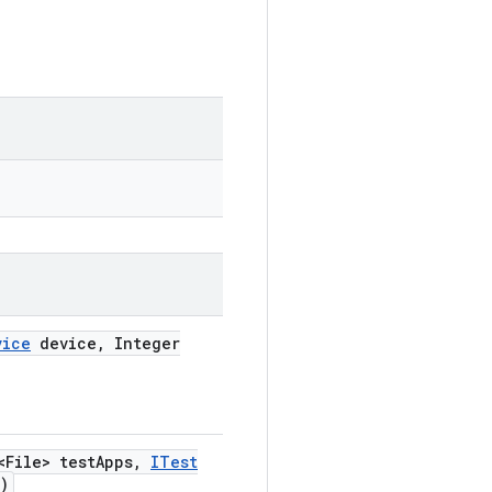
vice
device
,
Integer
<File> test
Apps
,
ITest
)