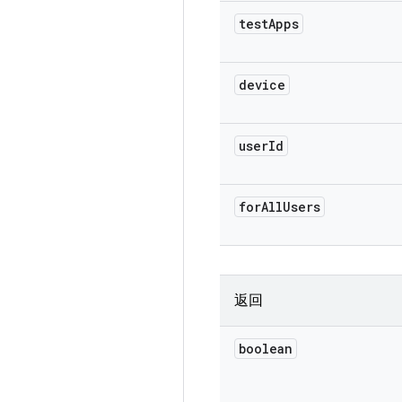
test
Apps
device
user
Id
for
All
Users
返回
boolean