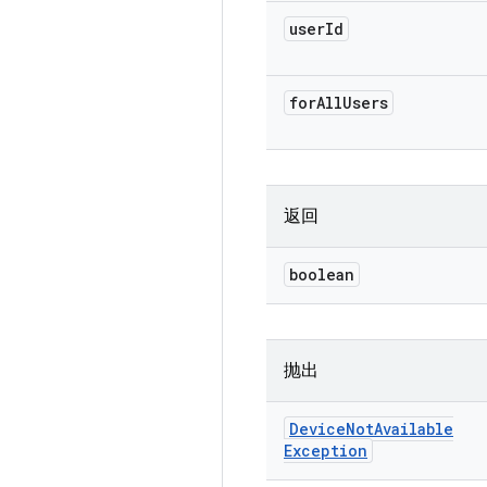
user
Id
for
All
Users
返回
boolean
抛出
Device
Not
Available
Exception