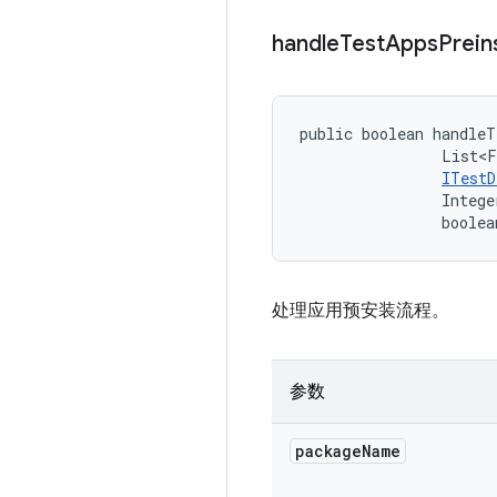
handle
Test
Apps
Preins
public boolean handleT
                List<F
ITestD
                Intege
                boolea
处理应用预安装流程。
参数
package
Name