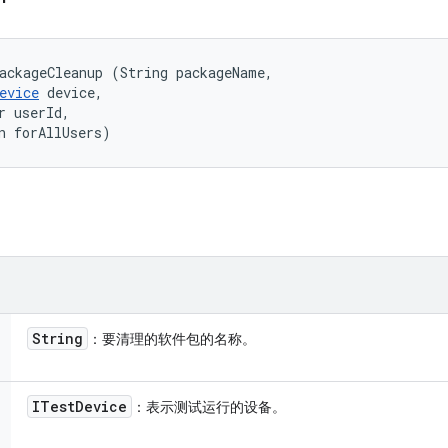
ackageCleanup (String packageName, 

evice
 device, 

r userId, 

n forAllUsers)
String
：要清理的软件包的名称。
ITest
Device
：表示测试运行的设备。