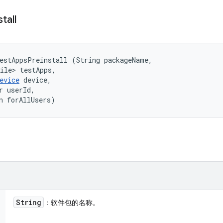
tall
estAppsPreinstall (String packageName, 

ile> testApps, 

evice
 device, 

r userId, 

n forAllUsers)
String
：软件包的名称。