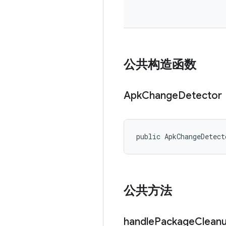
公共构造函数
Apk
Change
Detector
public ApkChangeDetect
公共方法
handle
Package
Clean