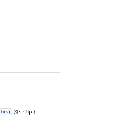
etup)
的 setUp 和