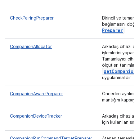
CheckPairingPreparer
Birincil ve tamamla
bağlamasını doğru
Preparer
CompanionAllocator
Arkadaş cihazı ay
işlemlerini yapan t
Tamamlayıcı cihazı
ölçütleri tanımlam
getCompanionD
uygulanmalıdır
CompanionAwarePreparer
Önceden ayrılmış 
mantığını kapsaya
CompanionDeviceTracker
Arkadaş cihazları
için kullanılan sınıf
CompanionRunCommandTargetPreparer
Atanan tamamlayıcı