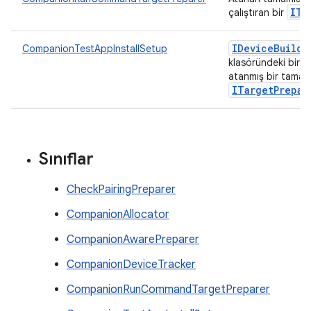
ITa
çalıştıran bir
IDevice
Build
I
CompanionTestAppInstallSetup
klasöründeki bir 
atanmış bir tamam
ITarget
Prepar
Sınıflar
CheckPairingPreparer
CompanionAllocator
CompanionAwarePreparer
CompanionDeviceTracker
CompanionRunCommandTargetPreparer