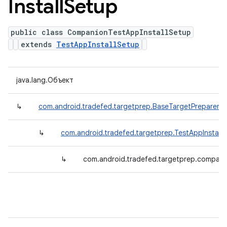
Install
Setup
public class CompanionTestAppInstallSetup
extends
TestAppInstallSetup
java.lang.Объект
↳
com.android.tradefed.targetprep.BaseTargetPreparer
↳
com.android.tradefed.targetprep.TestAppInstall
↳
com.android.tradefed.targetprep.compan