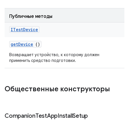
Публичные методы
ITest
Device
get
Device
()
Возвращает устройство, к которому должен
применить средство подготовки.
Общественные конструкторы
Companion
Test
App
Install
Setup