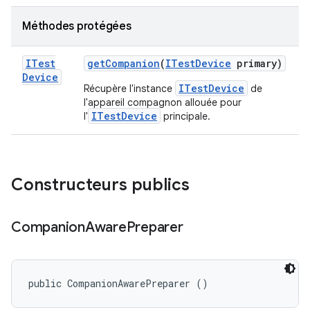
Méthodes protégées
ITest
get
Companion
(
ITest
Device
primary)
Device
ITestDevice
Récupère l'instance
de
l'appareil compagnon allouée pour
ITestDevice
l'
principale.
Constructeurs publics
Companion
Aware
Preparer
public CompanionAwarePreparer ()