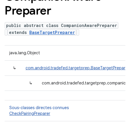
Preparer
public abstract class CompanionAwarePreparer
extends
BaseTargetPreparer
java.lang.Object
↳
com.android.tradefed.targetprep.BaseTargetPreparer
↳
com.android.tradefed.targetprep.companion
Sous-classes directes connues
CheckPairingPreparer