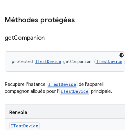
Méthodes protégées
get
Companion
protected 
ITestDevice
 getCompanion (
ITestDevice
 pr
Récupère l'instance
ITestDevice
de l'appareil
compagnon allouée pour l'
ITestDevice
principale.
Renvoie
ITest
Device