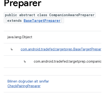
Preparer
public abstract class CompanionAwarePreparer
extends
BaseTargetPreparer
java.lang.Object
↳
com.android.tradefed.targetprep.BaseTargetPreparer
↳
com.android.tradefed.targetprep.companion
Bilinen doğrudan alt sınıflar
CheckPairingPreparer