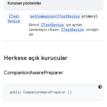
Korunan yöntemler
ITest
get
Companion
(
ITest
Device
primary)
Device
ITestDevice
Birincil
için ayrılan
ITestDevice
tamamlayıcı cihazın
örneğini
alır
Herkese açık kurucular
Companion
Aware
Preparer
public CompanionAwarePreparer ()