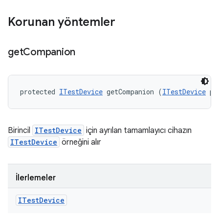
Korunan yöntemler
get
Companion
protected 
ITestDevice
 getCompanion (
ITestDevice
 pr
Birincil
ITestDevice
için ayrılan tamamlayıcı cihazın
ITestDevice
örneğini alır
İlerlemeler
ITest
Device