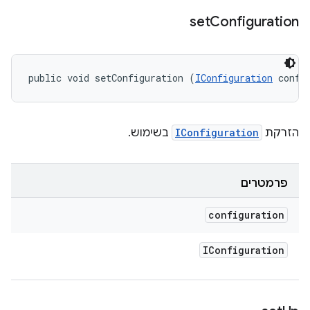
set
Configuration
public void setConfiguration (
IConfiguration
 confi
הזרקת
IConfiguration
בשימוש.
פרמטרים
configuration
IConfiguration