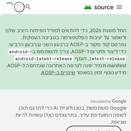
החל משנת 2026, כדי להתאים למודל הפיתוח היציב שלנו
ולשמור על יציבות הפלטפורמה בסביבה העסקית,
נפרסם קוד מקור ב-AOSP ברבעון השני וברבעון הרביעי.
כדי ליצור ולתרום ל-AOSP, צריך להשתמש ב-
android-
latest-release
. הענף
android-latest-release
manifest תמיד יפנה לגרסה האחרונה שנדחפה ל-AOSP.
מידע נוסף זמין במאמר
שינויים ב-AOSP
.
‫Google משתמשת בטכנולוגיית AI כדי לתרגם תוכן
לשפה המועדפת עליך. בתרגומים כאלו עשויות להיות
שגיאות.