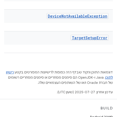
Device
Not
Available
Exception
Target
Setup
Error
דוגמאות התוכן והקוד שבדף הזה כפופות לרישיונות המפורטים בקטע
רישיון
לתוכן
.‏ Java ו-OpenJDK הם סימנים מסחריים או סימנים מסחריים רשומים
של חברת Oracle ו/או של השותפים העצמאיים שלה.
עדכון אחרון: 2025-07-27 (שעון UTC).
BUILD