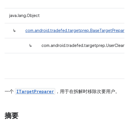
java.lang.Object
↳
com.android.tradefed.targetprep.BaseTargetPreparer
↳
com.android.tradefed.targetprep.UserCleaner
一个
ITargetPreparer
，用于在拆解时移除次要用户。
摘要