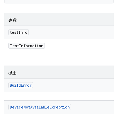
参数
test
Info
Test
Information
抛出
Build
Error
Device
Not
Available
Exception