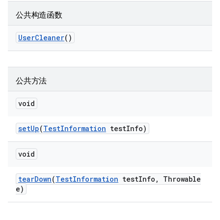
公共构造函数
User
Cleaner
()
公共方法
void
set
Up
(
Test
Information
test
Info)
void
tear
Down
(
Test
Information
test
Info
,
Throwable
e)