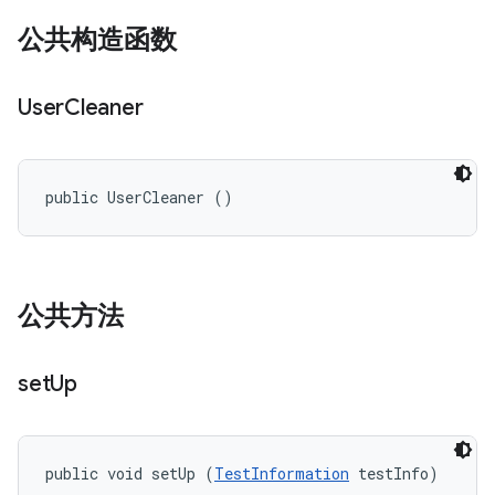
公共构造函数
User
Cleaner
public UserCleaner ()
公共方法
set
Up
public void setUp (
TestInformation
 testInfo)