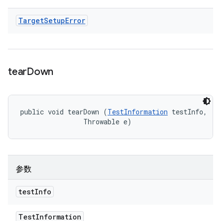
Target
Setup
Error
tear
Down
public void tearDown (
TestInformation
 testInfo, 

                Throwable e)
参数
test
Info
Test
Information