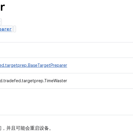
r
r
parer
ed.targetprep.BaseTargetPreparer
d.tradefed.targetprep.TimeWaster
间，并且可能会重启设备。