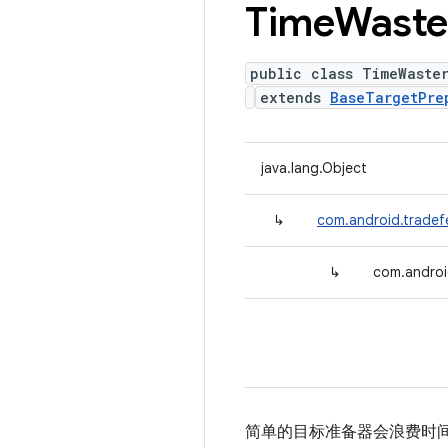
Time
Waste
public class TimeWaste
extends
BaseTargetPre
java.lang.Object
↳
com.android.tradef
↳
com.androi
简单的目标准备器会浪费时