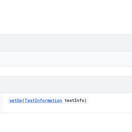
set
Up
(
Test
Information
test
Info)