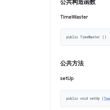
公共构造函数
Time
Waster
public TimeWaster ()
公共方法
set
Up
public void setUp (
Tes