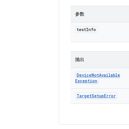
参数
test
Info
抛出
Device
Not
Available
Exception
Target
Setup
Error