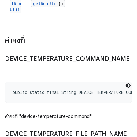
IRun
get
Run
Util
()
Util
ค่าคงที่
DEVICE
_
TEMPERATURE
_
COMMAND
_
NAME
public static final String DEVICE_TEMPERATURE_COMM
ค่าคงที่ "device-temperature-command"
DEVICE
_
TEMPERATURE
_
FILE
_
PATH
_
NAME