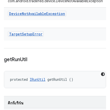
com.android.tradefed.device.DeviceNotAvailableException
Device
Not
Available
Exception
Target
Setup
Error
get
Run
Util
protected 
IRunUtil
 getRunUtil ()
คิกรีเทิร์น