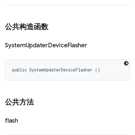
公共构造函数
System
Updater
Device
Flasher
public SystemUpdaterDeviceFlasher ()
公共方法
flash