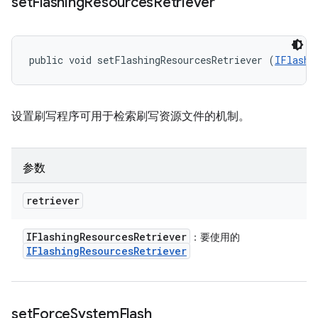
set
Flashing
Resources
Retriever
public void setFlashingResourcesRetriever (
IFlashi
设置刷写程序可用于检索刷写资源文件的机制。
参数
retriever
IFlashing
Resources
Retriever
：要使用的
IFlashing
Resources
Retriever
set
Force
System
Flash