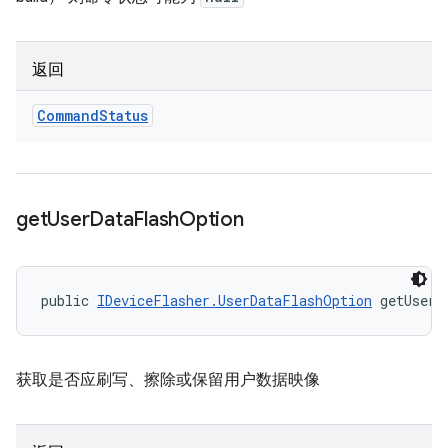
返回
Command
Status
get
User
Data
Flash
Option
public 
IDeviceFlasher.UserDataFlashOption
 getUserD
获取是否应刷写、擦除或保留用户数据映像