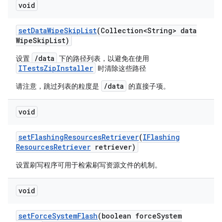
void
set
Data
Wipe
Skip
List
(Collection<String> data
Wipe
Skip
List)
/data
设置
下的路径列表，以避免在使用
ITestsZipInstaller
时清除这些路径
/data
请注意，跳过列表的粒度是
的直接子项。
void
set
Flashing
Resources
Retriever
(
IFlashing
Resources
Retriever
retriever)
设置刷写程序可用于检索刷写资源文件的机制。
void
set
Force
System
Flash
(boolean force
System