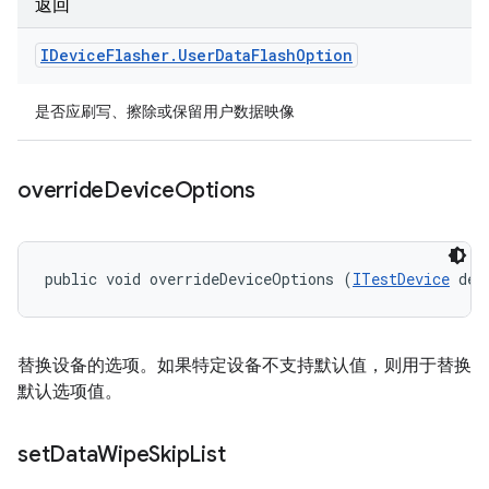
返回
IDevice
Flasher
.
User
Data
Flash
Option
是否应刷写、擦除或保留用户数据映像
override
Device
Options
public void overrideDeviceOptions (
ITestDevice
 dev
替换设备的选项。如果特定设备不支持默认值，则用于替换
默认选项值。
set
Data
Wipe
Skip
List