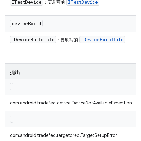
ITest
Device
ITest
Device
：要刷写的
device
Build
IDevice
Build
Info
IDevice
Build
Info
：要刷写的
抛出
com.android.tradefed.device.DeviceNotAvailableException
com.android.tradefed.targetprep.TargetSetupError