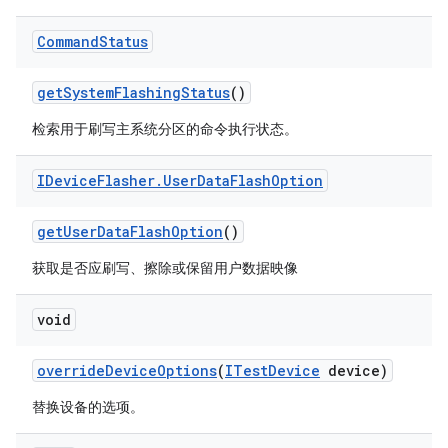
Command
Status
get
System
Flashing
Status
()
检索用于刷写主系统分区的命令执行状态。
IDevice
Flasher
.
User
Data
Flash
Option
get
User
Data
Flash
Option
()
获取是否应刷写、擦除或保留用户数据映像
void
override
Device
Options
(
ITest
Device
device)
替换设备的选项。