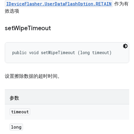
IDeviceFlasher.UserDataFlashOption.RETAIN
作为有
效选项
set
Wipe
Timeout
public void setWipeTimeout (long timeout)
设置擦除数据的超时时间。
参数
timeout
long