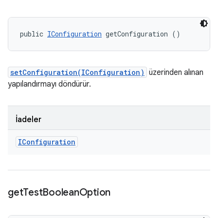
public 
IConfiguration
 getConfiguration ()
setConfiguration(IConfiguration)
üzerinden alınan
yapılandırmayı döndürür.
İadeler
IConfiguration
get
Test
Boolean
Option