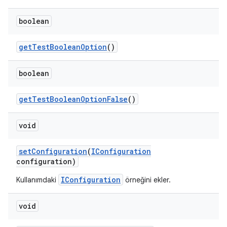
boolean
get
Test
Boolean
Option
()
boolean
get
Test
Boolean
Option
False
()
void
set
Configuration
(
IConfiguration
configuration)
IConfiguration
Kullanımdaki
örneğini ekler.
void