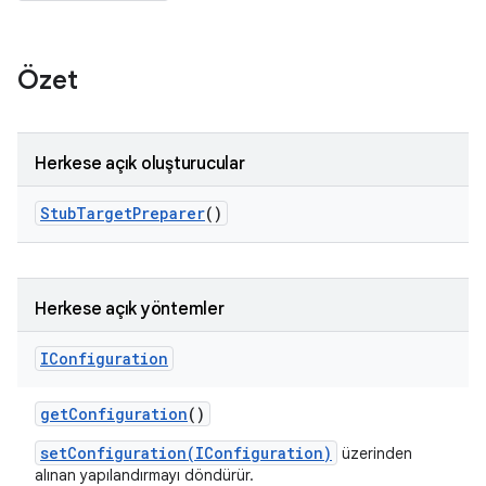
Özet
Herkese açık oluşturucular
Stub
Target
Preparer
()
Herkese açık yöntemler
IConfiguration
get
Configuration
()
setConfiguration(IConfiguration)
üzerinden
alınan yapılandırmayı döndürür.