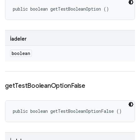
public boolean getTestBooleanOption ()
İadeler
boolean
get
Test
Boolean
Option
False
public boolean getTestBooleanOptionFalse ()