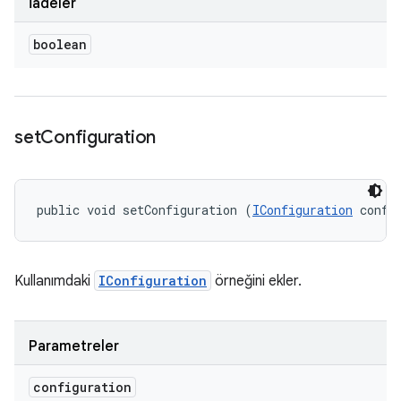
İadeler
boolean
set
Configuration
public void setConfiguration (
IConfiguration
 confi
Kullanımdaki
IConfiguration
örneğini ekler.
Parametreler
configuration