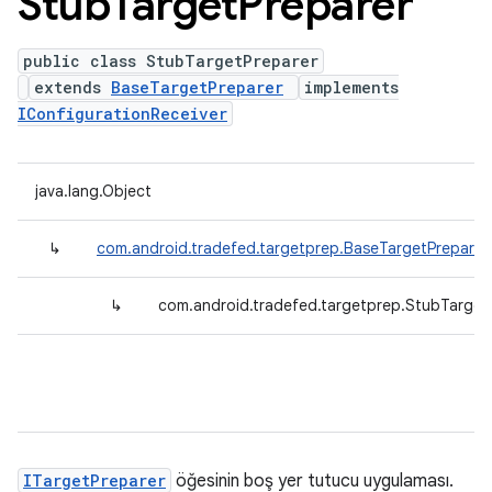
Stub
Target
Preparer
public class StubTargetPreparer
extends
BaseTargetPreparer
implements
IConfigurationReceiver
java.lang.Object
↳
com.android.tradefed.targetprep.BaseTargetPreparer
↳
com.android.tradefed.targetprep.StubTarget
ITargetPreparer
öğesinin boş yer tutucu uygulaması.