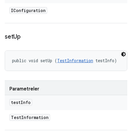
IConfiguration
set
Up
public void setUp (
TestInformation
 testInfo)
Parametreler
test
Info
Test
Information