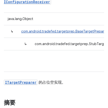
IConfigurationReceiver
java.lang.Object
↳
com.android.tradefed.targetprep.BaseTargetPreparer
↳
com.android.tradefed.targetprep.StubTarget
ITargetPreparer
的占位空实现。
摘要