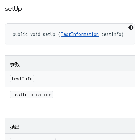
set
Up
public void setUp (
TestInformation
 testInfo)
参数
test
Info
Test
Information
抛出