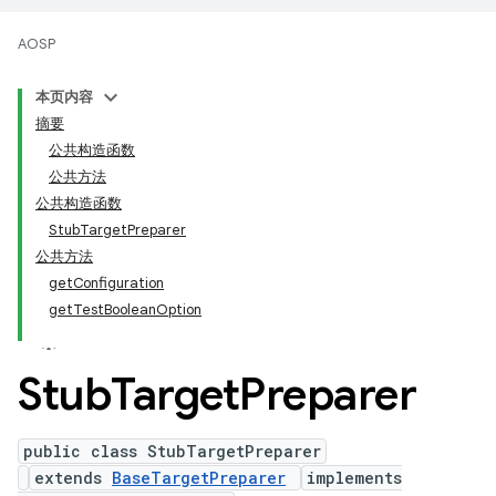
AOSP
本页内容
摘要
公共构造函数
公共方法
公共构造函数
StubTargetPreparer
公共方法
getConfiguration
getTestBooleanOption
Stub
Target
Preparer
public class StubTargetPreparer
extends
BaseTargetPreparer
implements