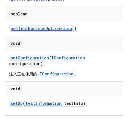
boolean
get
Test
Boolean
Option
False
()
void
set
Configuration
(
IConfiguration
configuration)
IConfiguration
注入正在使用的
。
void
set
Up
(
Test
Information
test
Info)