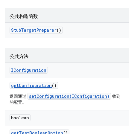
公共构造函数
Stub
Target
Preparer
()
公共方法
IConfiguration
get
Configuration
()
setConfiguration(IConfiguration)
返回通过
收到
的配置。
boolean
get
Test
Boolean
Option
()