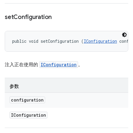
set
Configuration
public void setConfiguration (
IConfiguration
 confi
注入正在使用的
IConfiguration
。
参数
configuration
IConfiguration