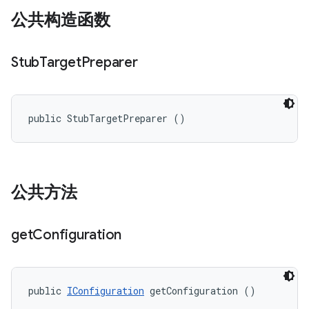
公共构造函数
Stub
Target
Preparer
public StubTargetPreparer ()
公共方法
get
Configuration
public 
IConfiguration
 getConfiguration ()