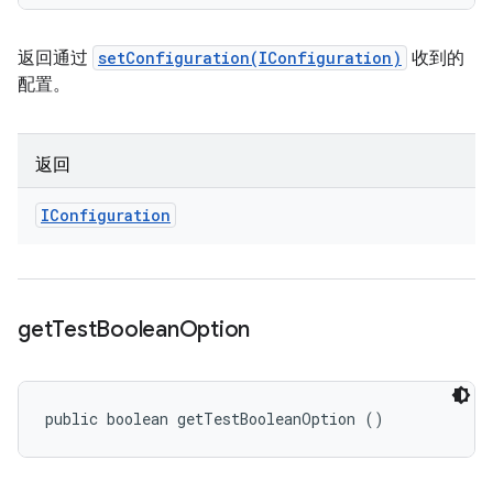
返回通过
setConfiguration(IConfiguration)
收到的
配置。
返回
IConfiguration
get
Test
Boolean
Option
public boolean getTestBooleanOption ()