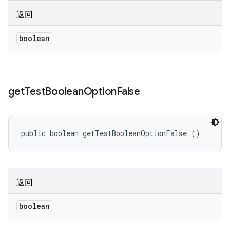
返回
boolean
get
Test
Boolean
Option
False
public boolean getTestBooleanOptionFalse ()
返回
boolean