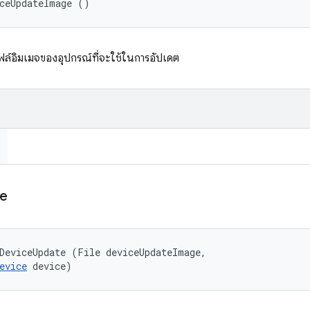
iceUpdateImage ()
ฟล์อิมเมจของอุปกรณ์ที่จะใช้ในการอัปเดต
e
DeviceUpdate (File deviceUpdateImage, 

evice
 device)