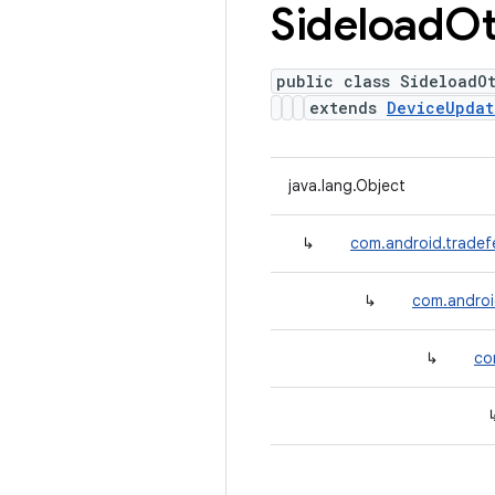
Sideload
O
public class SideloadO
extends
DeviceUpdat
java.lang.Object
↳
com.android.tradef
↳
com.androi
↳
co