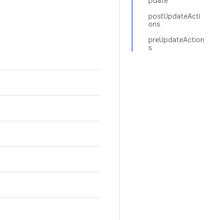
pdate
postUpdateActi
ons
preUpdateAction
s