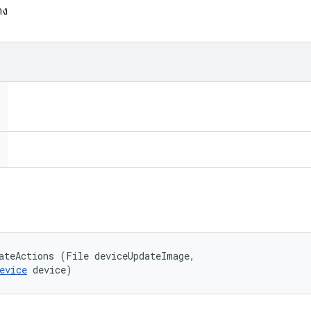
าง
ateActions (File deviceUpdateImage, 

evice
 device)