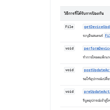
วิธีการที่ได้รับการป้องกัน
File
get
Device
Upd
Fi
ระบุอินสแตนซ์
void
perform
Devic
ทำการโหลดแพ็กเกจ
void
post
Update
Ac
รอให้อุปกรณ์เปลี่ย
void
pre
Update
Act
รีบูตอุปกรณ์เข้าสู