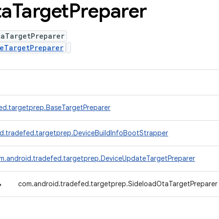
ta
Target
Preparer
taTargetPreparer
eTargetPreparer
ed.targetprep.BaseTargetPreparer
d.tradefed.targetprep.DeviceBuildInfoBootStrapper
m.android.tradefed.targetprep.DeviceUpdateTargetPreparer
↳
com.android.tradefed.targetprep.SideloadOtaTargetPreparer