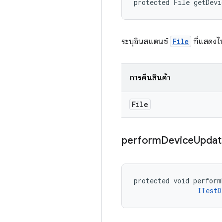
protected File getDev
ระบุอินสแตนซ์
File
ที่แสดงไ
การคืนสินค้า
File
perform
Device
Updat
protected void perform
ITestD