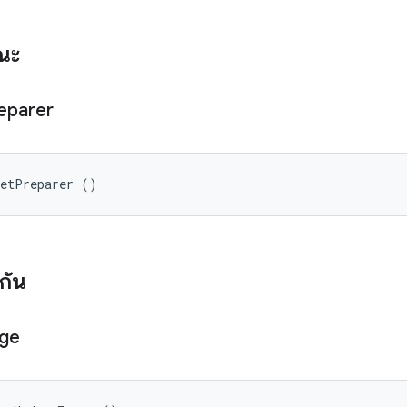
รณะ
eparer
getPreparer ()
งกัน
ge