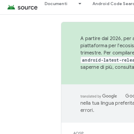
Documenti
Android Code Sear
A partire dal 2026, per a
piattaforma per l'ecos
trimestre. Per compilare
android-latest-rele
saperne di più, consult
Goo
nella tua lingua preferi
errori.
AOSP