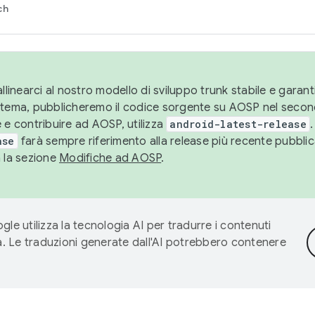
ch
llinearci al nostro modello di sviluppo trunk stabile e garantir
istema, pubblicheremo il codice sorgente su AOSP nel secon
 e contribuire ad AOSP, utilizza
android-latest-release
.
ase
farà sempre riferimento alla release più recente pubbli
a la sezione
Modifiche ad AOSP
.
gle utilizza la tecnologia AI per tradurre i contenuti
ta. Le traduzioni generate dall'AI potrebbero contenere