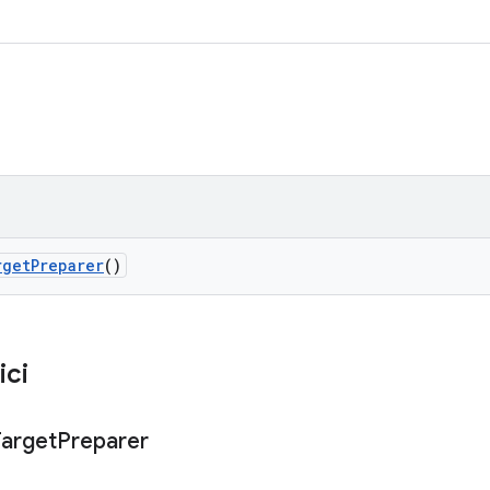
rget
Preparer
()
ici
Target
Preparer