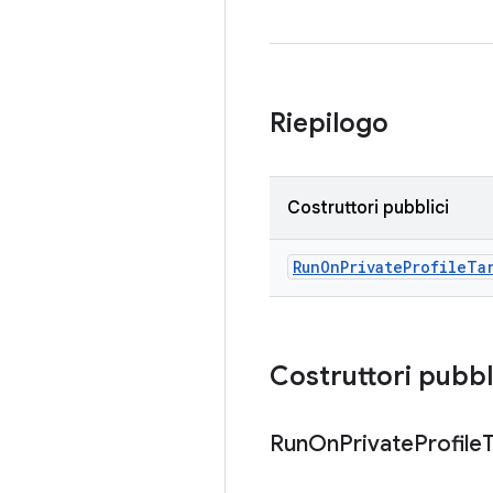
Riepilogo
Costruttori pubblici
Run
On
Private
Profile
Ta
Costruttori pubbl
Run
On
Private
Profile