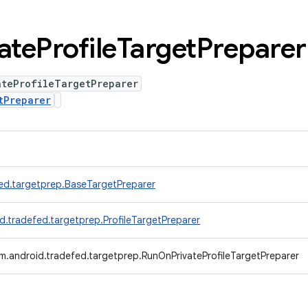
ate
Profile
Target
Preparer
ateProfileTargetPreparer
tPreparer
ed.targetprep.BaseTargetPreparer
d.tradefed.targetprep.ProfileTargetPreparer
m.android.tradefed.targetprep.RunOnPrivateProfileTargetPreparer