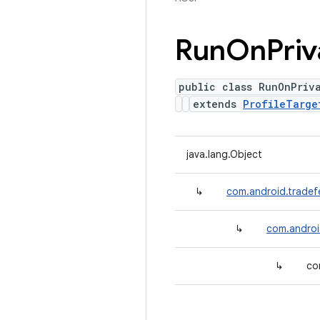
Run
On
Priv
public class RunOnPriv
extends
ProfileTarge
java.lang.Object
↳
com.android.tradef
↳
com.androi
↳
co