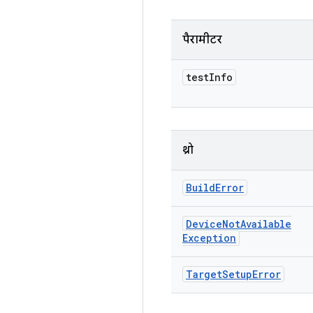
पैरामीटर
test
Info
थ्रो
Build
Error
Device
Not
Available
Exception
Target
Setup
Error