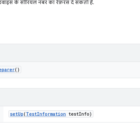
वाइस के सीरियल नंबर का रेफ़रंस दे सकती है.
eparer
()
set
Up
(
Test
Information
test
Info)