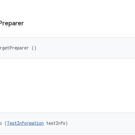
Preparer
argetPreparer ()
p (
TestInformation
 testInfo)