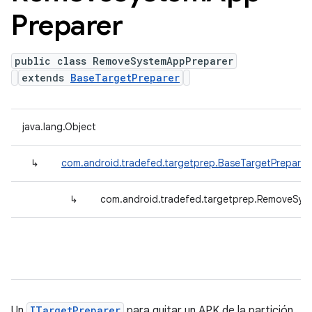
Preparer
public class RemoveSystemAppPreparer
extends
BaseTargetPreparer
java.lang.Object
↳
com.android.tradefed.targetprep.BaseTargetPreparer
↳
com.android.tradefed.targetprep.RemoveSys
Un
ITargetPreparer
para quitar un APK de la partición