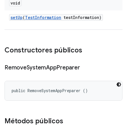
void
set
Up
(
Test
Information
test
Information)
Constructores públicos
Remove
System
App
Preparer
public RemoveSystemAppPreparer ()
Métodos públicos