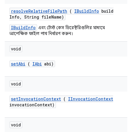
resolve
Relative
File
Path
(
IBuild
Info
build
Info
,
String file
Name)
IBuildInfo
এবং টেস্ট কেস ডিরেক্টরিগুলির মাধ্যমে
আপেক্ষিক ফাইল পাথ নির্ধারণ করুন।
void
set
Abi
(
IAbi
abi)
void
set
Invocation
Context
(
IInvocation
Context
invocation
Context)
void