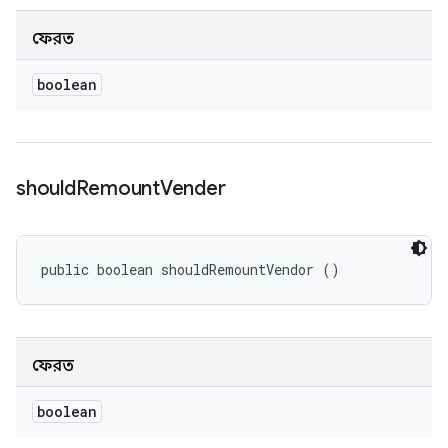
ফেরত
boolean
should
Remount
Vender
public boolean shouldRemountVendor ()
ফেরত
boolean