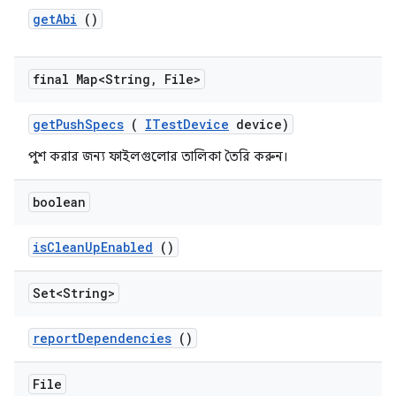
get
Abi
()
final Map<String
,
File>
get
Push
Specs
(
ITest
Device
device)
পুশ করার জন্য ফাইলগুলোর তালিকা তৈরি করুন।
boolean
is
Clean
Up
Enabled
()
Set<String>
report
Dependencies
()
File