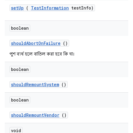
set
Up
(
Test
Information
test
Info)
boolean
should
Abort
On
Failure
()
পুশ ব্যর্থ হলে বাতিল করা হবে কি না।
boolean
should
Remount
System
()
boolean
should
Remount
Vendor
()
void