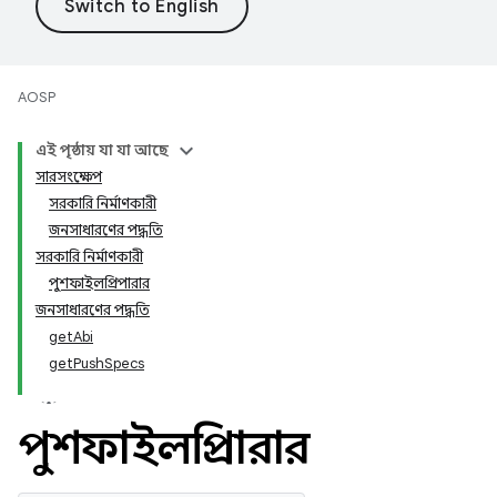
AOSP
এই পৃষ্ঠায় যা যা আছে
সারসংক্ষেপ
সরকারি নির্মাণকারী
জনসাধারণের পদ্ধতি
সরকারি নির্মাণকারী
পুশফাইলপ্রিপারার
জনসাধারণের পদ্ধতি
getAbi
getPushSpecs
পুশফাইলপ্রিপারার