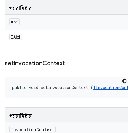
প্যারামিটার
abi
IAbi
set
Invocation
Context
public void setInvocationContext (
IInvocationConte
প্যারামিটার
invocation
Context