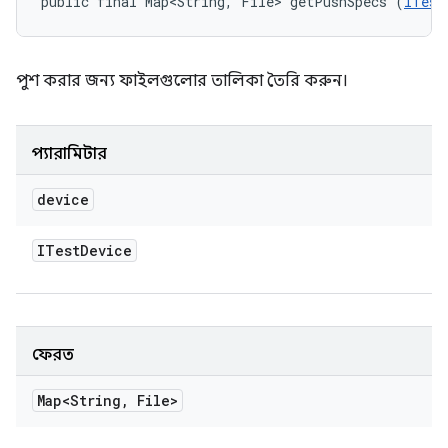
public final Map<String, File> getPushSpecs (
ITest
পুশ করার জন্য ফাইলগুলোর তালিকা তৈরি করুন।
প্যারামিটার
device
ITest
Device
ফেরত
Map<String
,
File>