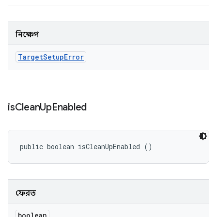
নিক্ষেপ
Target
Setup
Error
is
Clean
Up
Enabled
public boolean isCleanUpEnabled ()
ফেরত
boolean