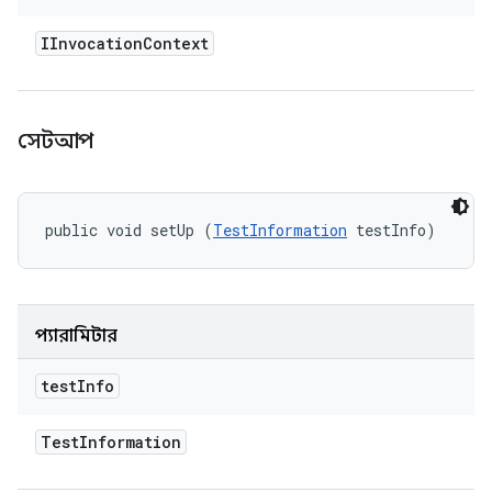
IInvocation
Context
সেটআপ
public void setUp (
TestInformation
 testInfo)
প্যারামিটার
test
Info
Test
Information