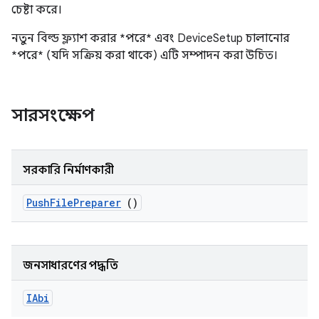
চেষ্টা করে।
নতুন বিল্ড ফ্ল্যাশ করার *পরে* এবং DeviceSetup চালানোর
*পরে* (যদি সক্রিয় করা থাকে) এটি সম্পাদন করা উচিত।
সারসংক্ষেপ
সরকারি নির্মাণকারী
Push
File
Preparer
()
জনসাধারণের পদ্ধতি
IAbi