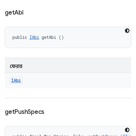
get
Abi
public 
IAbi
 getAbi ()
ফেরত
IAbi
get
Push
Specs