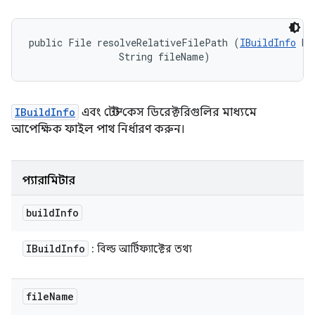
public File resolveRelativeFilePath (
IBuildInfo
 bu
                String fileName)
IBuildInfo
এবং টেস্ট কেস ডিরেক্টরিগুলির মাধ্যমে
আপেক্ষিক ফাইল পাথ নির্ধারণ করুন।
প্যারামিটার
build
Info
IBuild
Info
: বিল্ড আর্টিফ্যাক্টের তথ্য
file
Name