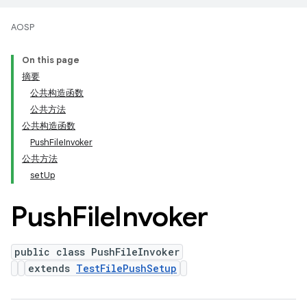
AOSP
On this page
摘要
公共构造函数
公共方法
公共构造函数
PushFileInvoker
公共方法
setUp
Push
File
Invoker
public class PushFileInvoker
extends
TestFilePushSetup