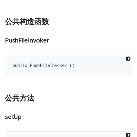
公共构造函数
Push
File
Invoker
public PushFileInvoker ()
公共方法
set
Up