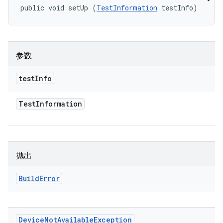
public void setUp (
TestInformation
 testInfo)
参数
test
Info
Test
Information
抛出
Build
Error
Device
Not
Available
Exception