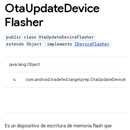
Ota
Update
Device
Flasher
public class OtaUpdateDeviceFlasher
extends Object
implements
IDeviceFlasher
java.lang.Object
↳
com.android.tradefed.targetprep.OtaUpdateDeviceFla
Es un dispositivo de escritura de memoria flash que