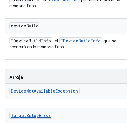
: el
que se escribirá en la
memoria flash
device
Build
IDevice
Build
Info
IDevice
Build
Info
: el
que se
escribirá en la memoria flash
Arroja
Device
Not
Available
Exception
Target
Setup
Error