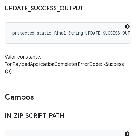
UPDATE
_
SUCCESS
_
OUTPUT
protected static final String UPDATE_SUCCESS_OUTPU
Valor constante:
"onPayloadApplicationComplete(ErrorCode::kSuccess
(0)"
Campos
IN
_
ZIP
_
SCRIPT
_
PATH