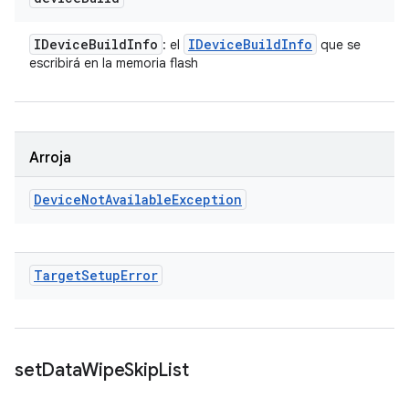
IDevice
Build
Info
IDevice
Build
Info
: el
que se
escribirá en la memoria flash
Arroja
Device
Not
Available
Exception
Target
Setup
Error
set
Data
Wipe
Skip
List