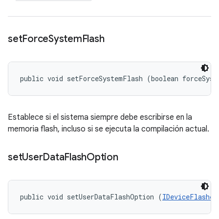
set
Force
System
Flash
public void setForceSystemFlash (boolean forceSyst
Establece si el sistema siempre debe escribirse en la
memoria flash, incluso si se ejecuta la compilación actual.
set
User
Data
Flash
Option
public void setUserDataFlashOption (
IDeviceFlasher