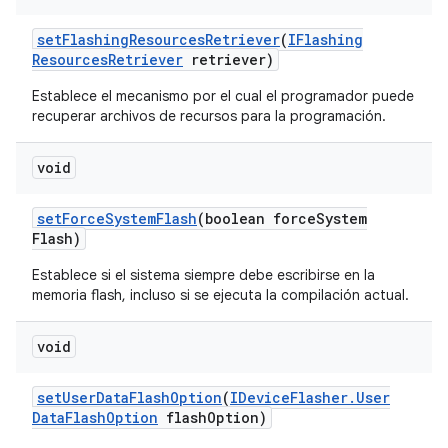
set
Flashing
Resources
Retriever
(
IFlashing
Resources
Retriever
retriever)
Establece el mecanismo por el cual el programador puede
recuperar archivos de recursos para la programación.
void
set
Force
System
Flash
(boolean force
System
Flash)
Establece si el sistema siempre debe escribirse en la
memoria flash, incluso si se ejecuta la compilación actual.
void
set
User
Data
Flash
Option
(
IDevice
Flasher
.
User
Data
Flash
Option
flash
Option)