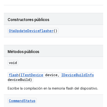
Constructores públicos
Ota
Update
Device
Flasher
()
Métodos públicos
void
flash
(
ITest
Device
device
,
IDevice
Build
Info
device
Build)
Escribe la compilación en la memoria flash del dispositivo.
Command
Status