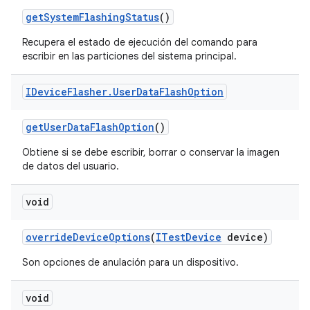
get
System
Flashing
Status
()
Recupera el estado de ejecución del comando para
escribir en las particiones del sistema principal.
IDevice
Flasher
.
User
Data
Flash
Option
get
User
Data
Flash
Option
()
Obtiene si se debe escribir, borrar o conservar la imagen
de datos del usuario.
void
override
Device
Options
(
ITest
Device
device)
Son opciones de anulación para un dispositivo.
void