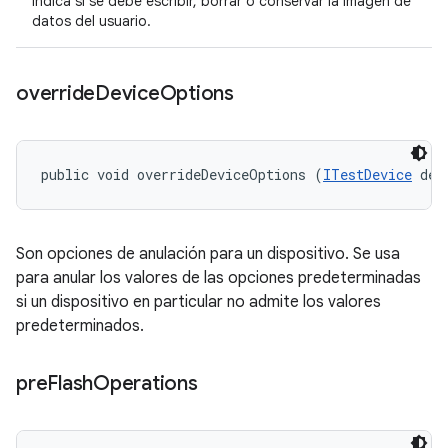
Indica si se debe escribir, borrar o conservar la imagen de
datos del usuario.
override
Device
Options
public void overrideDeviceOptions (
ITestDevice
 dev
Son opciones de anulación para un dispositivo. Se usa
para anular los valores de las opciones predeterminadas
si un dispositivo en particular no admite los valores
predeterminados.
pre
Flash
Operations