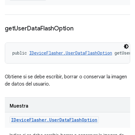
get
User
Data
Flash
Option
public 
IDeviceFlasher.UserDataFlashOption
 getUserD
Obtiene si se debe escribir, borrar o conservar la imagen
de datos del usuario.
Muestra
IDevice
Flasher
.
User
Data
Flash
Option