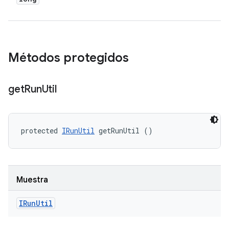
Métodos protegidos
get
Run
Util
protected 
IRunUtil
 getRunUtil ()
Muestra
IRun
Util