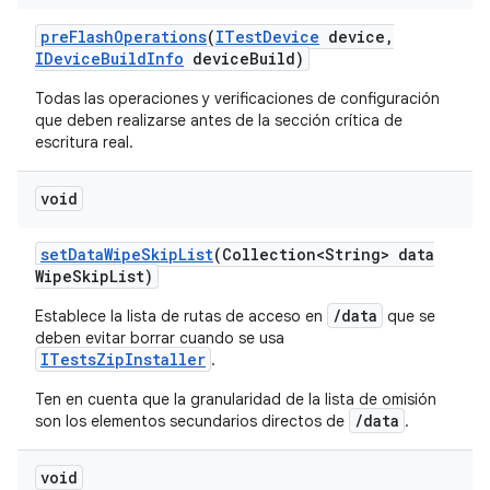
pre
Flash
Operations
(
ITest
Device
device
,
IDevice
Build
Info
device
Build)
Todas las operaciones y verificaciones de configuración
que deben realizarse antes de la sección crítica de
escritura real.
void
set
Data
Wipe
Skip
List
(Collection<String> data
Wipe
Skip
List)
/data
Establece la lista de rutas de acceso en
que se
deben evitar borrar cuando se usa
ITestsZipInstaller
.
Ten en cuenta que la granularidad de la lista de omisión
/data
son los elementos secundarios directos de
.
void