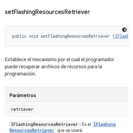
set
Flashing
Resources
Retriever
public void setFlashingResourcesRetriever (
IFlashi
Establece el mecanismo por el cual el programador
puede recuperar archivos de recursos para la
programación.
Parámetros
retriever
IFlashing
Resources
Retriever
IFlashing
: Es el
Resources
Retriever
que se usará.