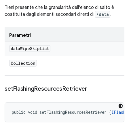
Tieni presente che la granularità dell'elenco di salto è
costituita dagli elementi secondari diretti di
/data
.
Parametri
data
Wipe
Skip
List
Collection
set
Flashing
Resources
Retriever
public void setFlashingResourcesRetriever (
IFlashi