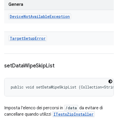
Genera
Device
Not
Available
Exception
Target
Setup
Error
set
Data
Wipe
Skip
List
public void setDataWipeSkipList (Collection<String
Imposta l'elenco dei percorsi in
/data
da evitare di
cancellare quando utilizzi
ITestsZipInstaller