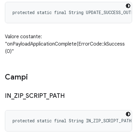
protected static final String UPDATE_SUCCESS_OUTPU
Valore costante:
"onPayloadApplicationComplete(ErrorCode::kSuccess
(0)"
Campi
IN
_
ZIP
_
SCRIPT
_
PATH
protected static final String IN_ZIP_SCRIPT_PATH