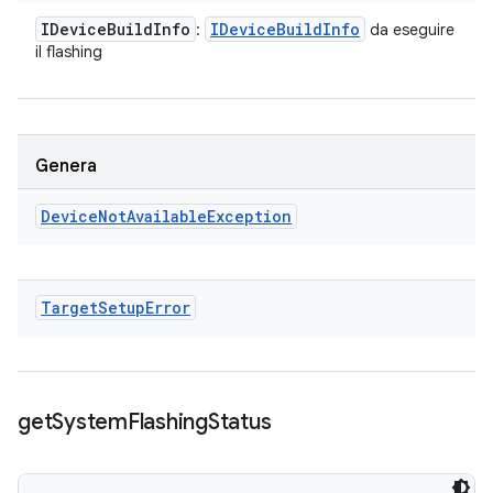
IDevice
Build
Info
IDevice
Build
Info
:
da eseguire
il flashing
Genera
Device
Not
Available
Exception
Target
Setup
Error
get
System
Flashing
Status