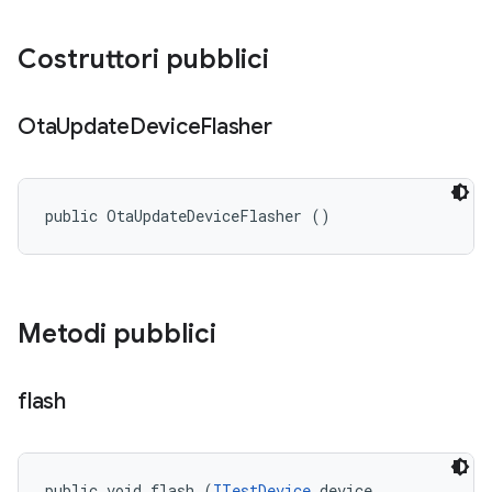
Costruttori pubblici
Ota
Update
Device
Flasher
public OtaUpdateDeviceFlasher ()
Metodi pubblici
flash
public void flash (
ITestDevice
 device, 
