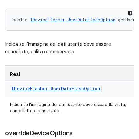
public 
IDeviceFlasher.UserDataFlashOption
 getUserD
Indica se l'immagine dei dati utente deve essere
cancellata, pulita o conservata
Resi
IDevice
Flasher
.
User
Data
Flash
Option
Indica se l'immagine dei dati utente deve essere flashata,
cancellata o conservata.
override
Device
Options