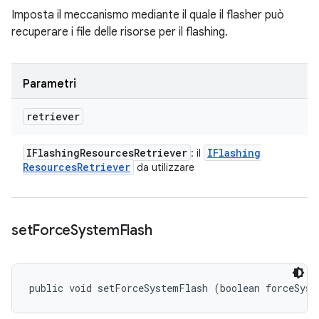
Imposta il meccanismo mediante il quale il flasher può
recuperare i file delle risorse per il flashing.
Parametri
retriever
IFlashing
Resources
Retriever
IFlashing
: il
Resources
Retriever
da utilizzare
set
Force
System
Flash
public void setForceSystemFlash (boolean forceSyst