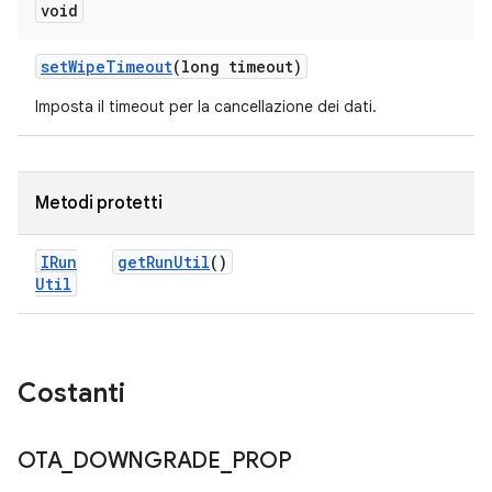
void
set
Wipe
Timeout
(long timeout)
Imposta il timeout per la cancellazione dei dati.
Metodi protetti
IRun
get
Run
Util
()
Util
Costanti
OTA
_
DOWNGRADE
_
PROP