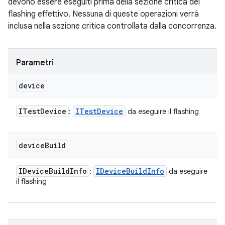
devono essere eseguiti prima della sezione critica del
flashing effettivo. Nessuna di queste operazioni verrà
inclusa nella sezione critica controllata dalla concorrenza.
Parametri
device
ITest
Device
ITest
Device
:
da eseguire il flashing
device
Build
IDevice
Build
Info
IDevice
Build
Info
:
da eseguire
il flashing