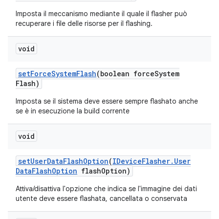
Imposta il meccanismo mediante il quale il flasher può
recuperare i file delle risorse per il flashing.
void
set
Force
System
Flash
(boolean force
System
Flash)
Imposta se il sistema deve essere sempre flashato anche
se è in esecuzione la build corrente
void
set
User
Data
Flash
Option
(
IDevice
Flasher
.
User
Data
Flash
Option
flash
Option)
Attiva/disattiva l'opzione che indica se l'immagine dei dati
utente deve essere flashata, cancellata o conservata