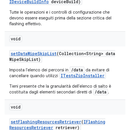
IDevice
Build
Info
device
Build)
Tutte le operazioni e i controlli di configurazione che
devono essere eseguiti prima della sezione critica del
flashing effettivo.
void
set
Data
Wipe
Skip
List
(Collection<String> data
Wipe
Skip
List)
/data
Imposta l'elenco dei percorsi in
da evitare di
ITestsZipInstaller
cancellare quando utilizzi
Tieni presente che la granularità dell'elenco di salto è
/data
costituita dagli elementi secondari diretti di
.
void
set
Flashing
Resources
Retriever
(
IFlashing
Resources
Retriever
retriever)