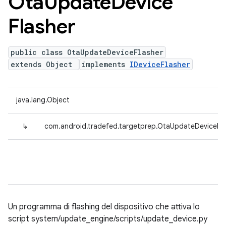
Ota
Update
Device
Flasher
public class OtaUpdateDeviceFlasher
extends Object
implements
IDeviceFlasher
java.lang.Object
↳
com.android.tradefed.targetprep.OtaUpdateDeviceFla
Un programma di flashing del dispositivo che attiva lo
script system/update_engine/scripts/update_device.py