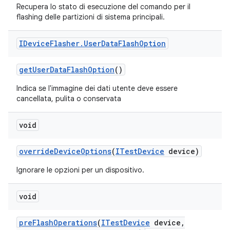
Recupera lo stato di esecuzione del comando per il
flashing delle partizioni di sistema principali.
IDevice
Flasher
.
User
Data
Flash
Option
get
User
Data
Flash
Option
()
Indica se l'immagine dei dati utente deve essere
cancellata, pulita o conservata
void
override
Device
Options
(
ITest
Device
device)
Ignorare le opzioni per un dispositivo.
void
pre
Flash
Operations
(
ITest
Device
device
,