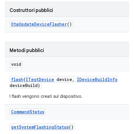
Costruttori pubblici
Ota
Update
Device
Flasher
()
Metodi pubblici
void
flash
(
ITest
Device
device
,
IDevice
Build
Info
device
Build)
I flash vengono creati sul dispositivo.
Command
Status
get
System
Flashing
Status
()