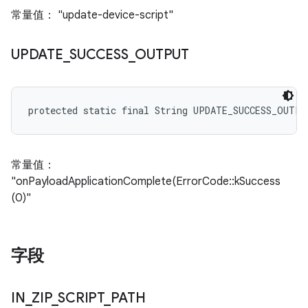
常量值： "update-device-script"
UPDATE
_
SUCCESS
_
OUTPUT
protected static final String UPDATE_SUCCESS_OUTPU
常量值：
"onPayloadApplicationComplete(ErrorCode::kSuccess
(0)"
字段
IN
_
ZIP
_
SCRIPT
_
PATH