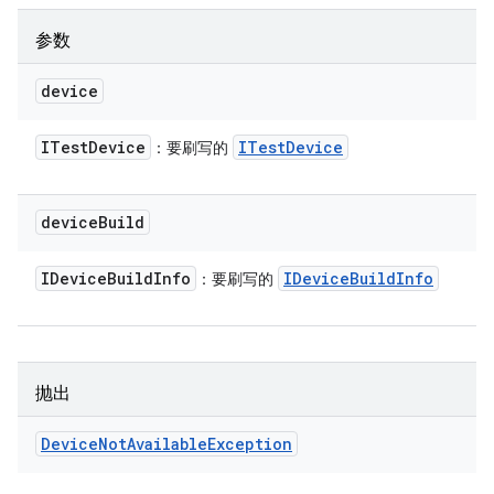
参数
device
ITest
Device
ITest
Device
：要刷写的
device
Build
IDevice
Build
Info
IDevice
Build
Info
：要刷写的
抛出
Device
Not
Available
Exception