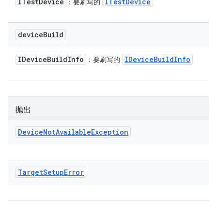
ITest
Device
ITest
Device
：要刷写的
device
Build
IDevice
Build
Info
IDevice
Build
Info
：要刷写的
抛出
Device
Not
Available
Exception
Target
Setup
Error