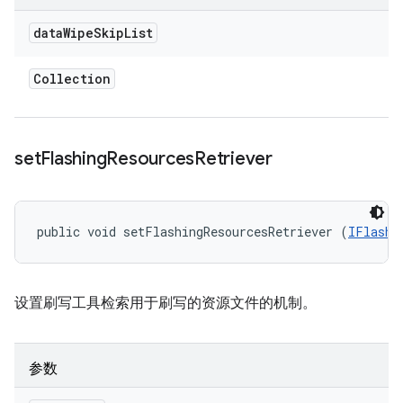
data
Wipe
Skip
List
Collection
set
Flashing
Resources
Retriever
public void setFlashingResourcesRetriever (
IFlashi
设置刷写工具检索用于刷写的资源文件的机制。
参数