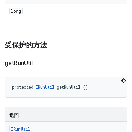
long
受保护的方法
get
Run
Util
protected 
IRunUtil
 getRunUtil ()
返回
IRun
Util