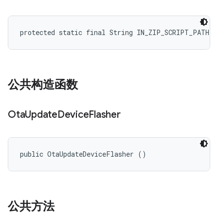
protected static final String IN_ZIP_SCRIPT_PATH
公共构造函数
Ota
Update
Device
Flasher
public OtaUpdateDeviceFlasher ()
公共方法