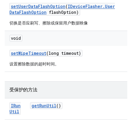
set
User
Data
Flash
Option
(
IDevice
Flasher
.
User
Data
Flash
Option
flash
Option)
切换是否应刷写、擦除或保留用户数据映像
void
set
Wipe
Timeout
(long timeout)
设置擦除数据的超时时间。
受保护的方法
IRun
get
Run
Util
()
Util