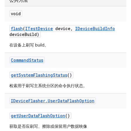
公共方法
void
flash
(
ITest
Device
device
,
IDevice
Build
Info
device
Build)
在设备上刷写 build。
Command
Status
get
System
Flashing
Status
()
检索用于刷写主系统分区的命令执行状态。
IDevice
Flasher
.
User
Data
Flash
Option
get
User
Data
Flash
Option
()
获取是否应刷写、擦除或保留用户数据映像