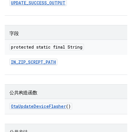
UPDATE
_
SUCCESS
_
OUTPUT
字段
protected static final String
IN
_
ZIP
_
SCRIPT
_
PATH
公共构造函数
Ota
Update
Device
Flasher
()