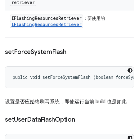
retriever
IFlashing
Resources
Retriever
：要使用的
IFlashing
Resources
Retriever
set
Force
System
Flash
public void setForceSystemFlash (boolean forceSyst
设置是否应始终刷写系统，即使运行当前 build 也是如此
set
User
Data
Flash
Option