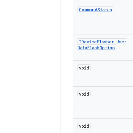
Command
Status
IDevice
Flasher
.
User
Data
Flash
Option
void
void
void