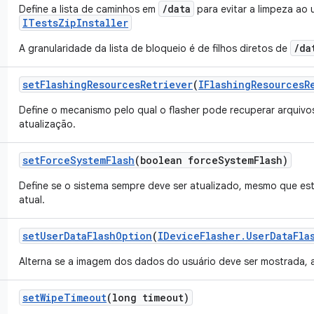
/data
Define a lista de caminhos em
para evitar a limpeza ao 
ITestsZipInstaller
/da
A granularidade da lista de bloqueio é de filhos diretos de
set
Flashing
Resources
Retriever
(
IFlashing
Resources
R
Define o mecanismo pelo qual o flasher pode recuperar arquivo
atualização.
set
Force
System
Flash
(boolean force
System
Flash)
Define se o sistema sempre deve ser atualizado, mesmo que es
atual.
set
User
Data
Flash
Option
(
IDevice
Flasher
.
User
Data
Fla
Alterna se a imagem dos dados do usuário deve ser mostrada, 
set
Wipe
Timeout
(long timeout)