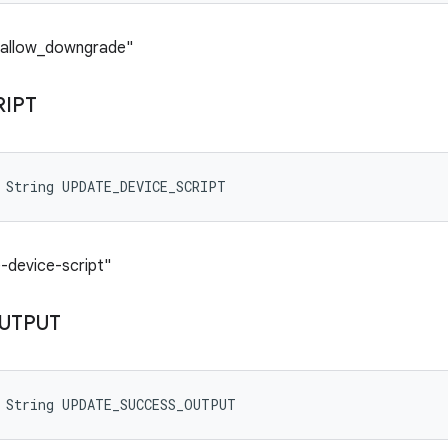
a.allow_downgrade"
RIPT
 String UPDATE_DEVICE_SCRIPT
-device-script"
UTPUT
l String UPDATE_SUCCESS_OUTPUT