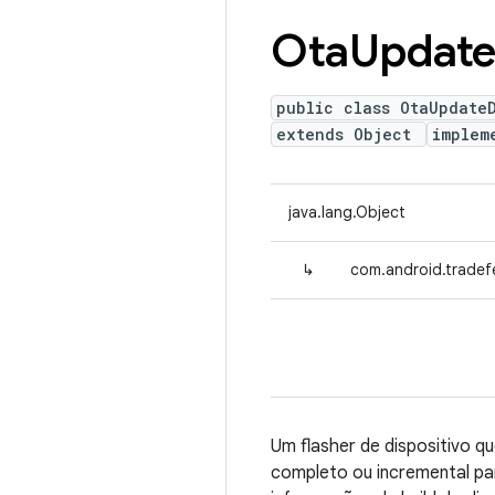
Ota
Updat
public class OtaUpdate
extends Object
implem
java.lang.Object
↳
com.android.tradef
Um flasher de dispositivo 
completo ou incremental par