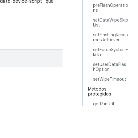
date-device-script" que
preFlashOperatio
ns
setDataWipeSkip
List
setFlashingResou
rcesRetriever
setForceSystemF
lash
setUserDataFlas
hOption
setWipeTimeout
Métodos
protegidos
getRunUtil