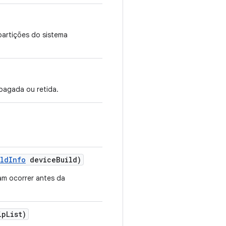
partições do sistema
pagada ou retida.
ild
Info
device
Build)
am ocorrer antes da
ip
List)