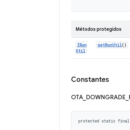
Métodos protegidos
IRun
get
Run
Util
()
Util
Constantes
OTA
_
DOWNGRADE
_
protected static fina