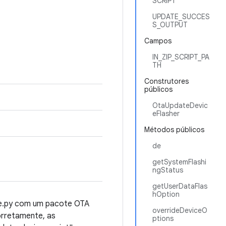
SCRIPT
UPDATE_SUCCES
S_OUTPUT
Campos
IN_ZIP_SCRIPT_PA
TH
Construtores
públicos
OtaUpdateDevic
eFlasher
Métodos públicos
de
getSystemFlashi
ngStatus
getUserDataFlas
hOption
ice.py com um pacote OTA
overrideDeviceO
orretamente, as
ptions