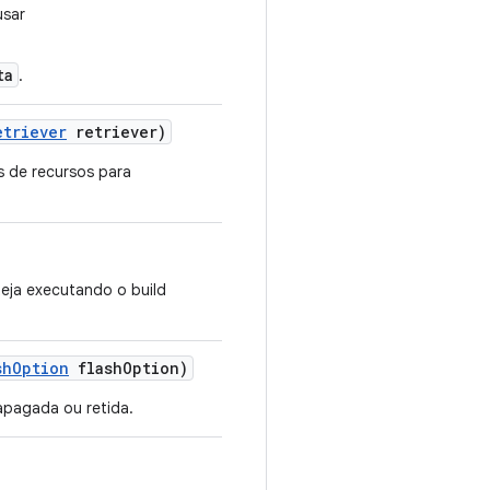
usar
ta
.
etriever
retriever)
s de recursos para
teja executando o build
sh
Option
flash
Option)
apagada ou retida.