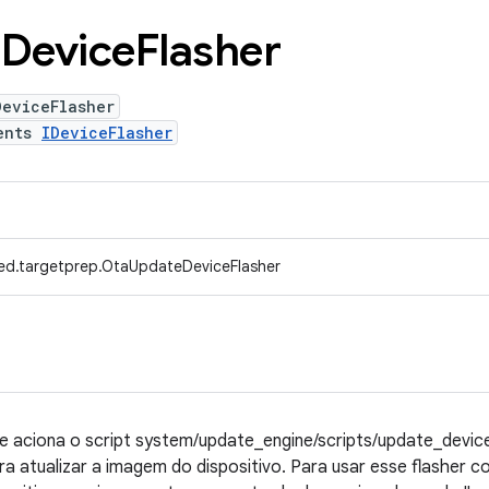
e
Device
Flasher
DeviceFlasher
ents
IDeviceFlasher
ed.targetprep.OtaUpdateDeviceFlasher
que aciona o script system/update_engine/scripts/update_dev
a atualizar a imagem do dispositivo. Para usar esse flasher c