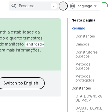
/
Nesta página
Resumo
tir a estabilidade da
Constantes
o e quarto trimestres.
 de manifesto
android-
Campos
ara mais informações,
Construtores
públicos
Métodos
públicos
Métodos
protegidos
Constantes
OTA_DOWNGRA
DE_PROP
UPDATE_DEVICE_