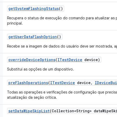
get
System
Flashing
Status
()
Recupera o status de execução do comando para atualizar as 
principal.
get
User
Data
Flash
Option
()
Recebe se a imagem de dados do usuário deve ser mostrada, a
override
Device
Options
(
ITest
Device
device)
Substitui as opções de um dispositivo.
pre
Flash
Operations
(
ITest
Device
device
,
IDevice
Bu
Todas as operações e verificações de configuração que precis
atualização da seção crítica.
set
Data
Wipe
Skip
List
(Collection<String> data
Wipe
Sk