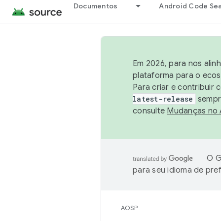
Documentos
Android Code Se
Em 2026, para nos alin
plataforma para o ecos
Para criar e contribuir
latest-release
sempre
consulte
Mudanças no
O G
para seu idioma de pre
AOSP