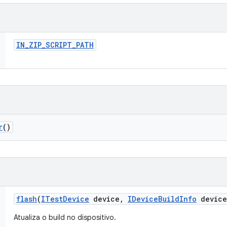
IN
_
ZIP
_
SCRIPT
_
PATH
r
()
flash
(
ITest
Device
device
,
IDevice
Build
Info
device
Atualiza o build no dispositivo.