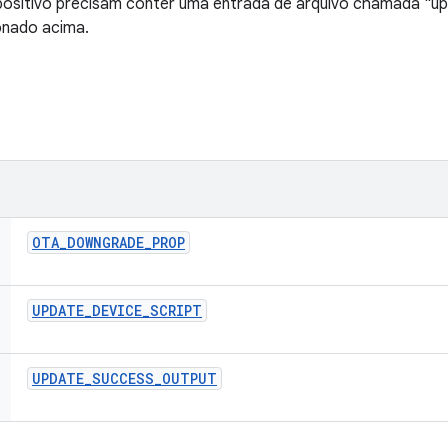
spositivo precisam conter uma entrada de arquivo chamada "up
onado acima.
OTA
_
DOWNGRADE
_
PROP
UPDATE
_
DEVICE
_
SCRIPT
UPDATE
_
SUCCESS
_
OUTPUT