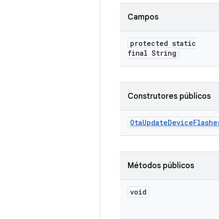
Campos
protected static
final String
Construtores públicos
Ota
Update
Device
Flashe
Métodos públicos
void