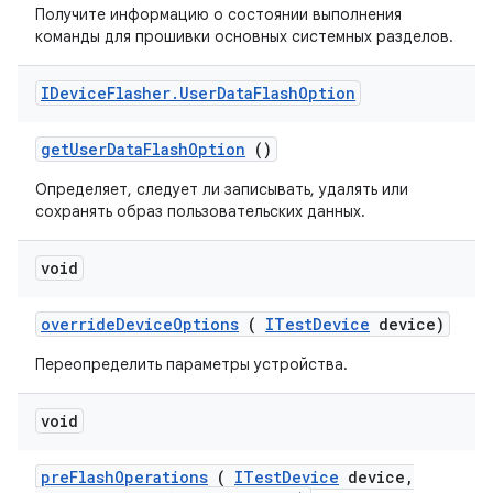
Получите информацию о состоянии выполнения
команды для прошивки основных системных разделов.
IDevice
Flasher
.
User
Data
Flash
Option
get
User
Data
Flash
Option
()
Определяет, следует ли записывать, удалять или
сохранять образ пользовательских данных.
void
override
Device
Options
(
ITest
Device
device)
Переопределить параметры устройства.
void
pre
Flash
Operations
(
ITest
Device
device
,