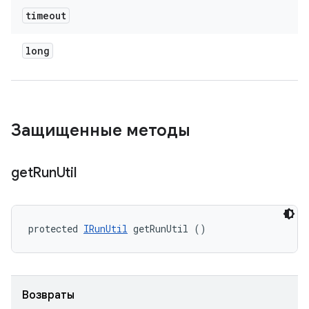
timeout
long
Защищенные методы
get
Run
Util
protected 
IRunUtil
 getRunUtil ()
Возвраты