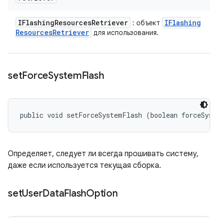
IFlashing
Resources
Retriever
IFlashing
: объект
Resources
Retriever
для использования.
set
Force
System
Flash
public void setForceSystemFlash (boolean forceSyst
Определяет, следует ли всегда прошивать систему,
даже если используется текущая сборка.
set
User
Data
Flash
Option