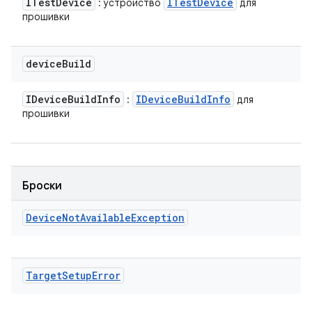
ITest
Device
ITest
Device
: устройство
для
прошивки
device
Build
IDevice
Build
Info
IDevice
Build
Info
:
для
прошивки
Броски
Device
Not
Available
Exception
Target
Setup
Error