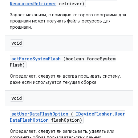
Resources
Retriever
retriever)
Задает механизм, с помощью которого программа для
прошивки может получать файлы ресурсов для
прошивки.
void
set
Force
System
Flash
(boolean force
System
Flash)
Определяет, следует ли всегда прошивать систему,
даже если используется текущая сборка.
void
set
User
Data
Flash
Option
(
IDevice
Flasher
.
User
Data
Flash
Option
flash
Option)
Определяет, следует ли записывать, удалять или
сохранять образ пользовательских данных.