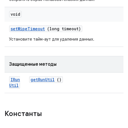
void
set
Wipe
Timeout
(long timeout)
Установите тайм-аут для удаления данных.
Защищенные методы
IRun
get
Run
Util
()
Util
Константы