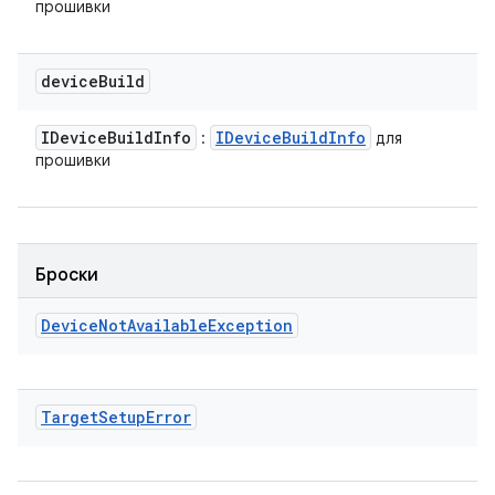
прошивки
device
Build
IDevice
Build
Info
IDevice
Build
Info
:
для
прошивки
Броски
Device
Not
Available
Exception
Target
Setup
Error