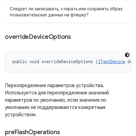
Следует ли записывать, стирать или сохранять образ
пользовательских данных на флешку?
override
Device
Options
public void overrideDeviceOptions (
ITestDevice
 dev
Переопределение параметров устройства.
Используется для переопределения значений
параметров по умолчанию, если значения по
умолчанию не поддерживаются конкретным
устройством.
pre
Flash
Operations