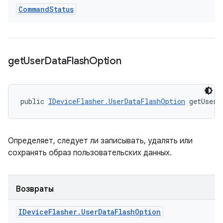
Command
Status
get
User
Data
Flash
Option
public 
IDeviceFlasher.UserDataFlashOption
 getUserD
Определяет, следует ли записывать, удалять или
сохранять образ пользовательских данных.
Возвраты
IDevice
Flasher
.
User
Data
Flash
Option