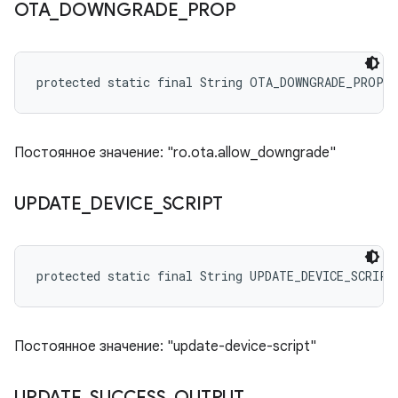
OTA
_
DOWNGRADE
_
PROP
protected static final String OTA_DOWNGRADE_PROP
Постоянное значение: "ro.ota.allow_downgrade"
UPDATE
_
DEVICE
_
SCRIPT
protected static final String UPDATE_DEVICE_SCRIPT
Постоянное значение: "update-device-script"
UPDATE
_
SUCCESS
_
OUTPUT