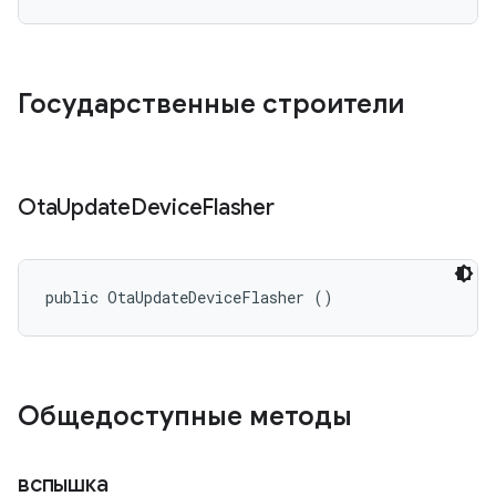
Государственные строители
Ota
Update
Device
Flasher
public OtaUpdateDeviceFlasher ()
Общедоступные методы
вспышка