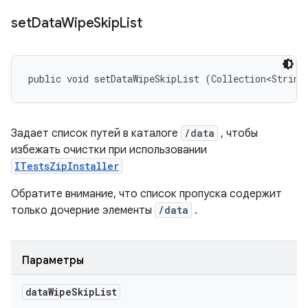
set
Data
Wipe
Skip
List
public void setDataWipeSkipList (Collection<String
Задает список путей в каталоге
/data
, чтобы
избежать очистки при использовании
ITestsZipInstaller
Обратите внимание, что список пропуска содержит
только дочерние элементы
/data
.
Параметры
data
Wipe
Skip
List