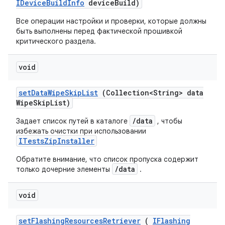
IDevice
Build
Info
device
Build)
Все операции настройки и проверки, которые должны
быть выполнены перед фактической прошивкой
критического раздела.
void
set
Data
Wipe
Skip
List
(Collection<String> data
Wipe
Skip
List)
/data
Задает список путей в каталоге
, чтобы
избежать очистки при использовании
ITestsZipInstaller
Обратите внимание, что список пропуска содержит
/data
только дочерние элементы
.
void
set
Flashing
Resources
Retriever
(
IFlashing