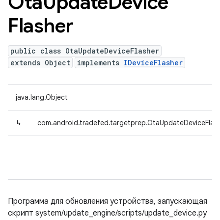
Ota
Update
Device
Flasher
public class OtaUpdateDeviceFlasher
extends Object
implements
IDeviceFlasher
java.lang.Object
↳
com.android.tradefed.targetprep.OtaUpdateDeviceFlas
Программа для обновления устройства, запускающая
скрипт system/update_engine/scripts/update_device.py