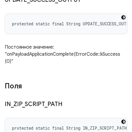
protected static final String UPDATE_SUCCESS_OUTPU
Постоянное значение:
"onPayloadApplicationComplete(ErrorCode::kSuccess
(0)"
Поля
IN
_
ZIP
_
SCRIPT
_
PATH
protected static final String IN_ZIP_SCRIPT_PATH