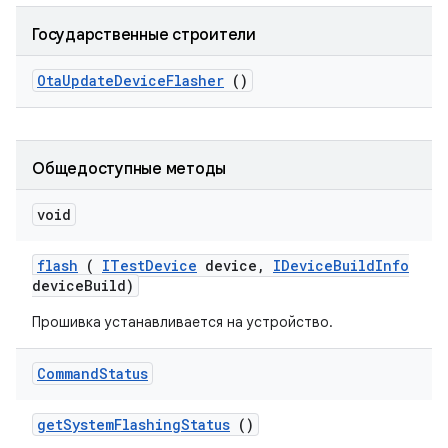
Государственные строители
Ota
Update
Device
Flasher
()
Общедоступные методы
void
flash
(
ITest
Device
device
,
IDevice
Build
Info
device
Build)
Прошивка устанавливается на устройство.
Command
Status
get
System
Flashing
Status
()