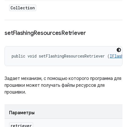
Collection
set
Flashing
Resources
Retriever
public void setFlashingResourcesRetriever (
IFlashi
Задает механизм, с помощью которого программа для
прошивки может получать файлы ресурсов для
прошивки.
Параметры
retriever