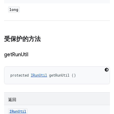
long
受保护的方法
get
Run
Util
protected 
IRunUtil
 getRunUtil ()
返回
IRun
Util