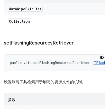
data
Wipe
Skip
List
Collection
set
Flashing
Resources
Retriever
public void setFlashingResourcesRetriever (
IFlashi
设置刷写工具检索用于刷写的资源文件的机制。
参数