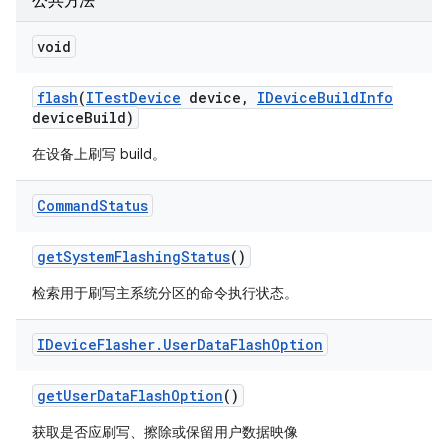
公共方法
void
flash
(
ITest
Device
device
,
IDevice
Build
Info
device
Build)
在设备上刷写 build。
Command
Status
get
System
Flashing
Status
()
检索用于刷写主系统分区的命令执行状态。
IDevice
Flasher
.
User
Data
Flash
Option
get
User
Data
Flash
Option
()
获取是否应刷写、擦除或保留用户数据映像