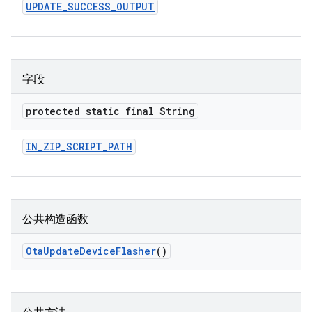
UPDATE
_
SUCCESS
_
OUTPUT
字段
protected static final String
IN
_
ZIP
_
SCRIPT
_
PATH
公共构造函数
Ota
Update
Device
Flasher
()