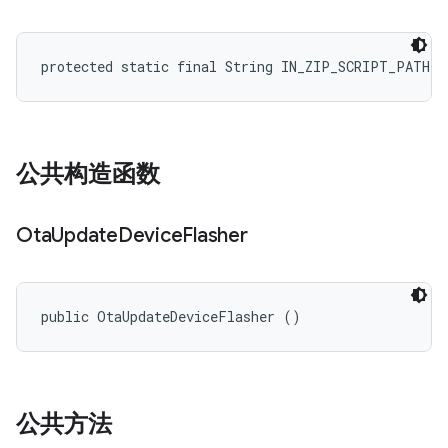
protected static final String IN_ZIP_SCRIPT_PATH
公共构造函数
Ota
Update
Device
Flasher
public OtaUpdateDeviceFlasher ()
公共方法