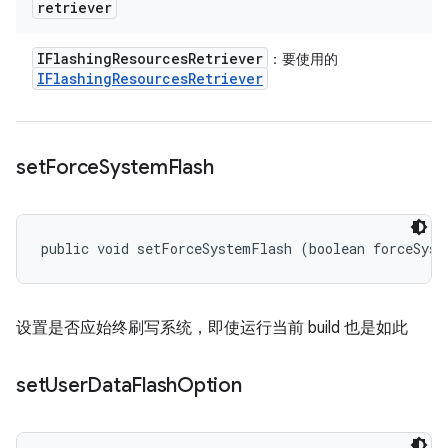
retriever
IFlashing
Resources
Retriever
：要使用的
IFlashing
Resources
Retriever
set
Force
System
Flash
public void setForceSystemFlash (boolean forceSyst
设置是否应始终刷写系统，即使运行当前 build 也是如此
set
User
Data
Flash
Option