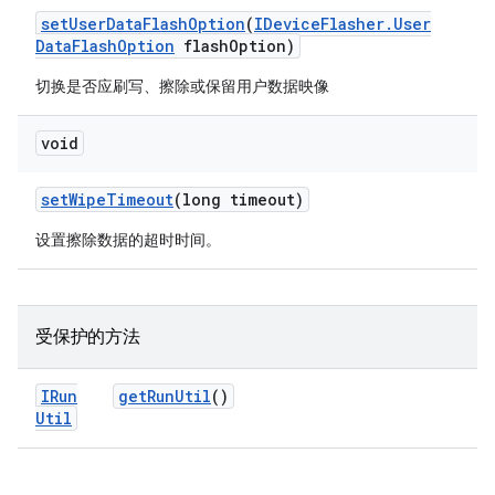
set
User
Data
Flash
Option
(
IDevice
Flasher
.
User
Data
Flash
Option
flash
Option)
切换是否应刷写、擦除或保留用户数据映像
void
set
Wipe
Timeout
(long timeout)
设置擦除数据的超时时间。
受保护的方法
IRun
get
Run
Util
()
Util