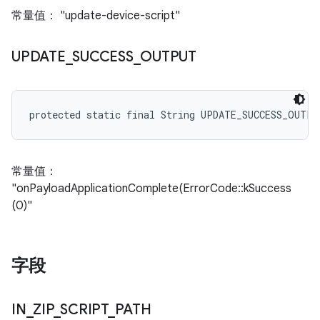
常量值： "update-device-script"
UPDATE
_
SUCCESS
_
OUTPUT
protected static final String UPDATE_SUCCESS_OUTPU
常量值：
"onPayloadApplicationComplete(ErrorCode::kSuccess
(0)"
字段
IN
_
ZIP
_
SCRIPT
_
PATH