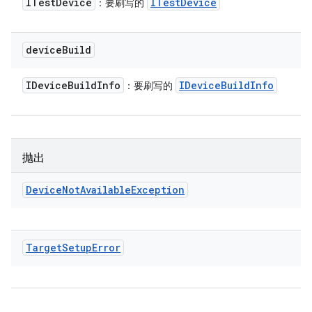
ITest
Device
ITest
Device
：要刷写的
device
Build
IDevice
Build
Info
IDevice
Build
Info
：要刷写的
抛出
Device
Not
Available
Exception
Target
Setup
Error