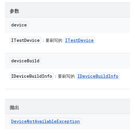
参数
device
ITest
Device
ITest
Device
：要刷写的
device
Build
IDevice
Build
Info
IDevice
Build
Info
：要刷写的
抛出
Device
Not
Available
Exception