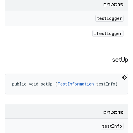
פרמטרים
test
Logger
ITest
Logger
set
Up
public void setUp (
TestInformation
 testInfo)
פרמטרים
test
Info