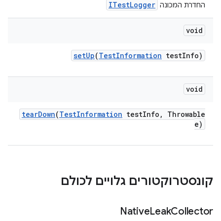
ITestLogger
החדרת המכונה
void
set
Up
(
Test
Information
test
Info)
void
tear
Down
(
Test
Information
test
Info
,
Throwable
e)
קונסטרוקטורים גלויים לכולם
Native
Leak
Collector