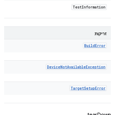
Test
Information
זריקות
Build
Error
Device
Not
Available
Exception
Target
Setup
Error
tear
Down