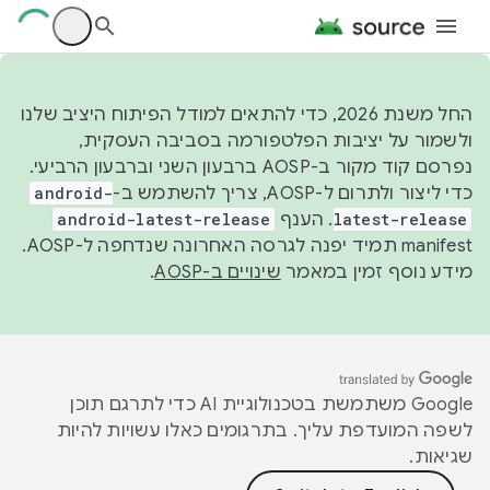
החל משנת 2026, כדי להתאים למודל הפיתוח היציב שלנו
ולשמור על יציבות הפלטפורמה בסביבה העסקית,
נפרסם קוד מקור ב-AOSP ברבעון השני וברבעון הרביעי.
כדי ליצור ולתרום ל-AOSP, צריך להשתמש ב-
android-
latest-release
. הענף
android-latest-release
manifest תמיד יפנה לגרסה האחרונה שנדחפה ל-AOSP.
מידע נוסף זמין במאמר
שינויים ב-AOSP
.
‫Google משתמשת בטכנולוגיית AI כדי לתרגם תוכן
לשפה המועדפת עליך. בתרגומים כאלו עשויות להיות
שגיאות.