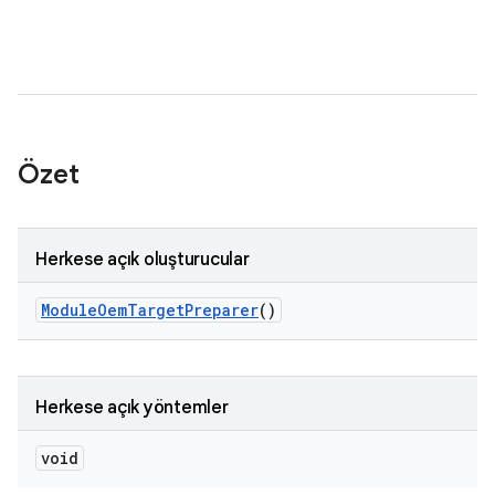
Özet
Herkese açık oluşturucular
Module
Oem
Target
Preparer
()
Herkese açık yöntemler
void