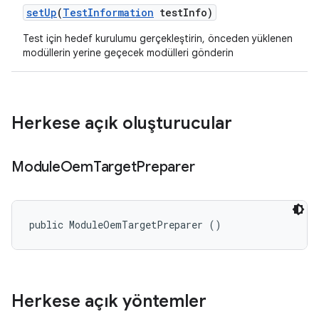
set
Up
(
Test
Information
test
Info)
Test için hedef kurulumu gerçekleştirin, önceden yüklenen
modüllerin yerine geçecek modülleri gönderin
Herkese açık oluşturucular
Module
Oem
Target
Preparer
public ModuleOemTargetPreparer ()
Herkese açık yöntemler