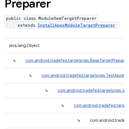
Preparer
public class ModuleOemTargetPreparer
extends
InstallApexModuleTargetPreparer
java.lang.Object
↳
com.android.tradefed.targetprep.BaseTargetPreparer
↳
com.android.tradefed.targetprep.TestAppInst
↳
com.android.tradefed.targetprep.suit
↳
com.android.tradefed.target
↳
com.android.tradef