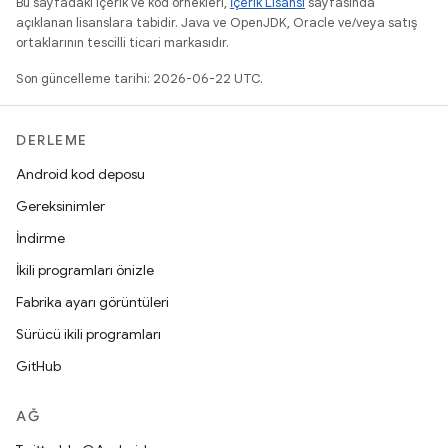
Bu sayfadaki içerik ve kod örnekleri,
İçerik Lisansı
sayfasında
açıklanan lisanslara tabidir. Java ve OpenJDK, Oracle ve/veya satış
ortaklarının tescilli ticari markasıdır.
Son güncelleme tarihi: 2026-06-22 UTC.
DERLEME
Android kod deposu
Gereksinimler
İndirme
İkili programları önizle
Fabrika ayarı görüntüleri
Sürücü ikili programları
GitHub
AĞ