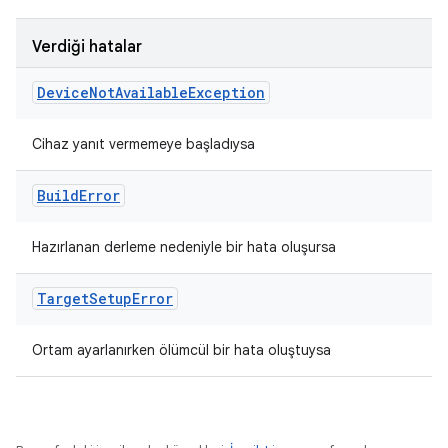
Verdiği hatalar
Device
Not
Available
Exception
Cihaz yanıt vermemeye başladıysa
Build
Error
Hazırlanan derleme nedeniyle bir hata oluşursa
Target
Setup
Error
Ortam ayarlanırken ölümcül bir hata oluştuysa