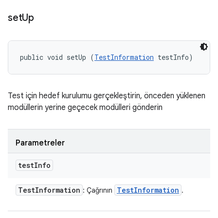
set
Up
public void setUp (
TestInformation
 testInfo)
Test için hedef kurulumu gerçekleştirin, önceden yüklenen
modüllerin yerine geçecek modülleri gönderin
Parametreler
test
Info
Test
Information
Test
Information
: Çağrının
.