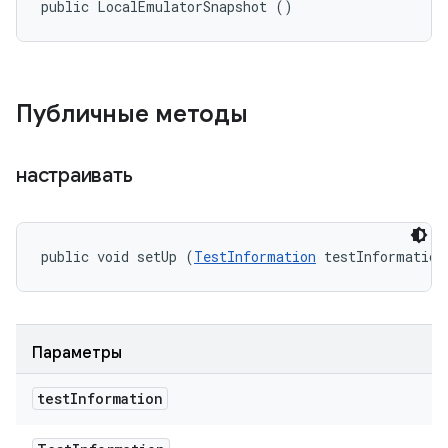
public LocalEmulatorSnapshot ()
Публичные методы
настраивать
public void setUp (
TestInformation
 testInformation
Параметры
test
Information