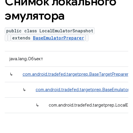
Снимок локального
эмулятора
public class LocalEmulatorSnapshot
extends
BaseEmulatorPreparer
java.lang.Объект
↳
com.android.tradefed.targetprep.BaseTargetPreparer
↳
com.android.tradefed.targetprep.BaseEmulatorP
↳
com.android.tradefed.targetprep.LocalEm