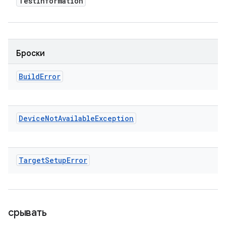
Test
Information
Броски
Build
Error
Device
Not
Available
Exception
Target
Setup
Error
срывать