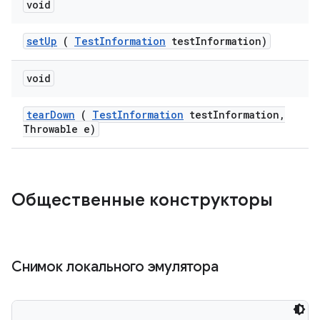
void
set
Up
(
Test
Information
test
Information)
void
tear
Down
(
Test
Information
test
Information
,
Throwable e)
Общественные конструкторы
Снимок локального эмулятора