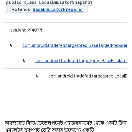
public class LocalEmulatorSnapshot
extends
BaseEmulatorPreparer
java.lang.অবজেক্ট
↳
com.android.tradefed.targetprep.BaseTargetPreparer
↳
com.android.tradefed.targetprep.BaseEmulatorP
↳
com.android.tradefed.targetprep.LocalEm
অ্যান্ড্রয়েড বিল্ড/ডেভেলপমেন্ট এনভায়রনমেন্ট থেকে একটি ক্লিন
এমুলেটর স্ন্যাপশট তৈরি করার উদ্দেশ্যে একটি