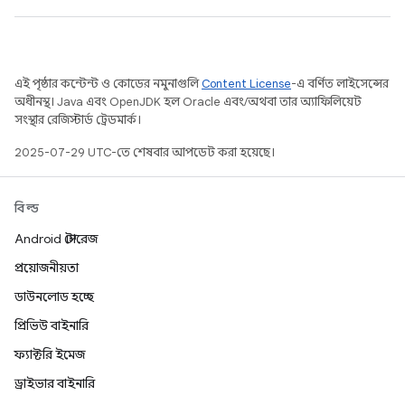
এই পৃষ্ঠার কন্টেন্ট ও কোডের নমুনাগুলি
Content License
-এ বর্ণিত লাইসেন্সের
অধীনস্থ। Java এবং OpenJDK হল Oracle এবং/অথবা তার অ্যাফিলিয়েট
সংস্থার রেজিস্টার্ড ট্রেডমার্ক।
2025-07-29 UTC-তে শেষবার আপডেট করা হয়েছে।
বিল্ড
Android স্টোরেজ
প্রয়োজনীয়তা
ডাউনলোড হচ্ছে
প্রিভিউ বাইনারি
ফ্যাক্টরি ইমেজ
ড্রাইভার বাইনারি