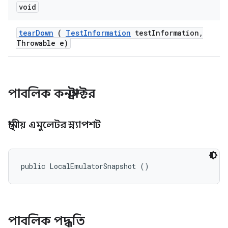
void
tear
Down
(
Test
Information
test
Information
,
Throwable e)
পাবলিক কনস্ট্রাক্টর
স্থানীয় এমুলেটর স্ন্যাপশট
public LocalEmulatorSnapshot ()
পাবলিক পদ্ধতি