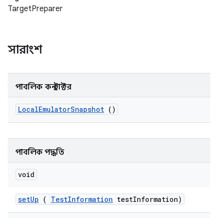
TargetPreparer
সারাংশ
পাবলিক কনস্ট্রাক্টর
Local
Emulator
Snapshot
()
পাবলিক পদ্ধতি
void
set
Up
(
Test
Information
test
Information)