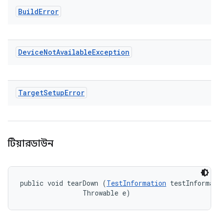
Build
Error
Device
Not
Available
Exception
Target
Setup
Error
টিয়ারডাউন
public void tearDown (
TestInformation
 testInformati
                Throwable e)