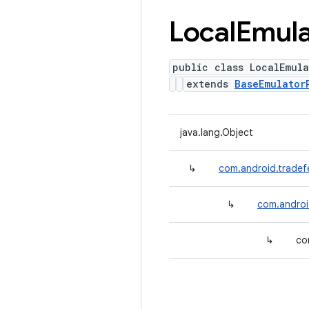
Local
Emula
public class LocalEmul
extends
BaseEmulator
java.lang.Object
↳
com.android.tradef
↳
com.androi
↳
co