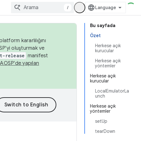
/
Bu sayfada
Özet
latform kararlılığını
Herkese açık
SP'yi oluşturmak ve
kurucular
t-release
manifest
Herkese açık
n
AOSP'de yapılan
yöntemler
Herkese açık
kurucular
LocalEmulatorLa
unch
Herkese açık
yöntemler
setUp
tearDown