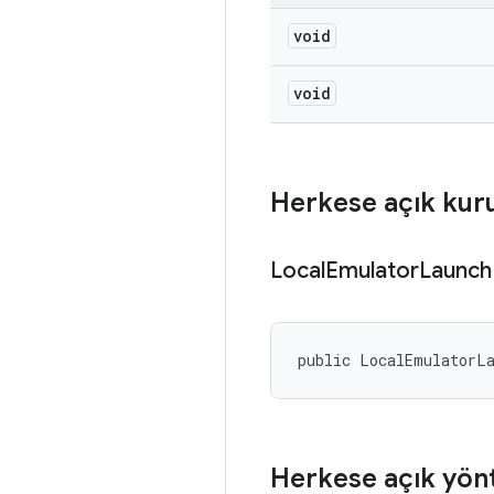
void
void
Herkese açık kur
Local
Emulator
Launch
public LocalEmulatorL
Herkese açık yön