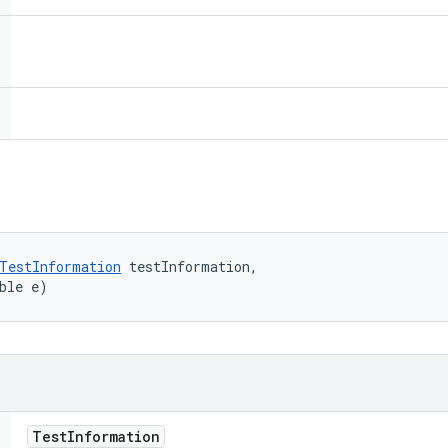
TestInformation
 testInformation, 

ble e)
Test
Information