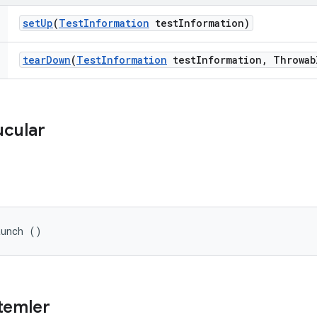
set
Up
(
Test
Information
test
Information)
tear
Down
(
Test
Information
test
Information
,
Throwab
ucular
aunch ()
temler