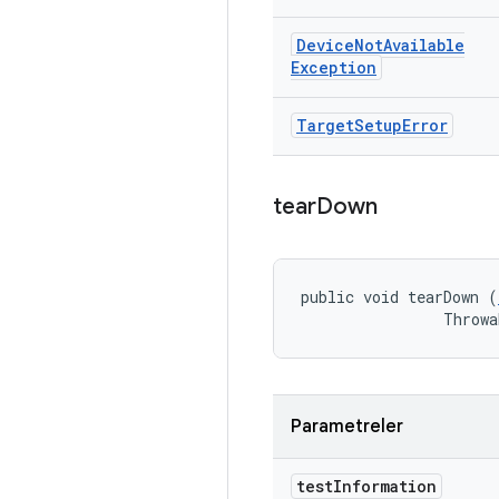
Device
Not
Available
Exception
Target
Setup
Error
tear
Down
public void tearDown (
                Throwa
Parametreler
test
Information