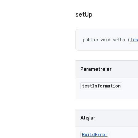
set
Up
public void setUp (
Tes
Parametreler
test
Information
Atışlar
Build
Error