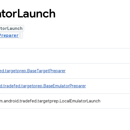
tor
Launch
atorLaunch
Preparer
ed.targetprep.BaseTargetPreparer
d.tradefed.targetprep.BaseEmulatorPreparer
m.android.tradefed.targetprep.LocalEmulatorLaunch