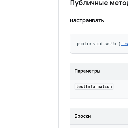
Публичные мет
настраивать
public void setUp (
Tes
Параметры
test
Information
Броски