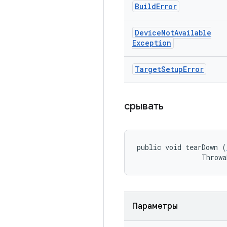
Build
Error
Device
Not
Available
Exception
Target
Setup
Error
срывать
public void tearDown (
                Throwa
Параметры