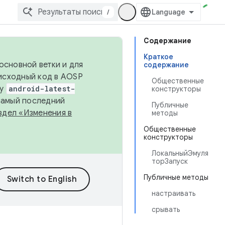
/
Содержание
Краткое
основной ветки и для
содержание
исходный код в AOSP
Общественные
ку
android-latest-
конструкторы
 самый последний
Публичные
здел «Изменения в
методы
Общественные
конструкторы
ЛокальныйЭмуля
торЗапуск
Публичные методы
настраивать
срывать