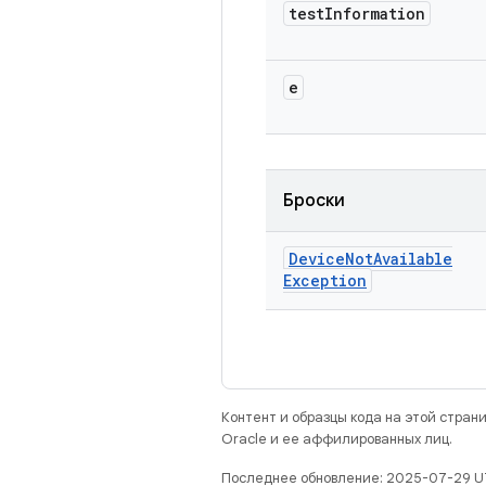
test
Information
e
Броски
Device
Not
Available
Exception
Контент и образцы кода на этой стра
Oracle и ее аффилированных лиц.
Последнее обновление: 2025-07-29 U