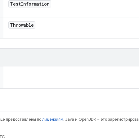
Test
Information
Throwable
нице предоставлены по
лицензиям
. Java и OpenJDK – это зарегистриров
TC.