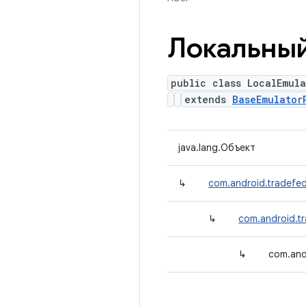
Локальны
public class LocalEmul
extends
BaseEmulator
java.lang.Объект
↳
com.android.tradefed
↳
com.android.t
↳
com.and