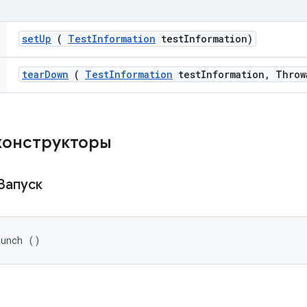
set
Up
(
Test
Information
test
Information)
tear
Down
(
Test
Information
test
Information
,
Throw
конструкторы
Запуск
aunch ()