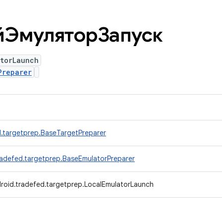
йЭмуляторЗапуск
atorLaunch
Preparer
.targetprep.BaseTargetPreparer
radefed.targetprep.BaseEmulatorPreparer
roid.tradefed.targetprep.LocalEmulatorLaunch