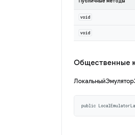
Публичные методы
void
void
Общественные 
ЛокальныйЭмулятор
public LocalEmulatorL