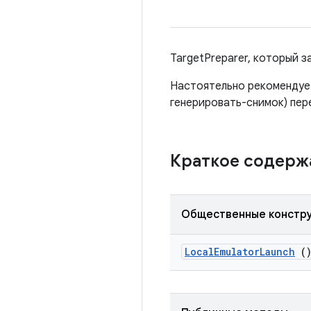
TargetPreparer, который з
Настоятельно рекомендует
генерировать-снимок) пер
Краткое содер
Общественные констр
Local
Emulator
Launch
(