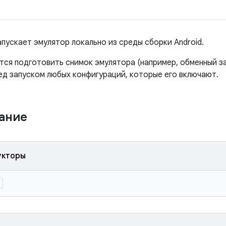
апускает эмулятор локально из среды сборки Android.
ся подготовить снимок эмулятора (например, обменный за
ед запуском любых конфигураций, которые его включают.
жание
укторы
)