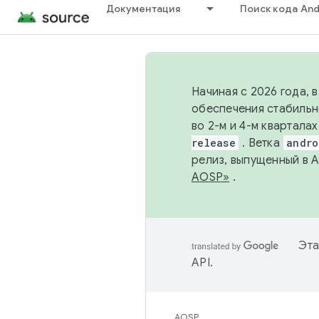
Документация
Поиск кода And
Начиная с 2026 года, 
обеспечения стабильн
во 2-м и 4-м квартала
release
. Ветка
andro
релиз, выпущенный в 
AOSP»
.
Эта
API
.
AOSP