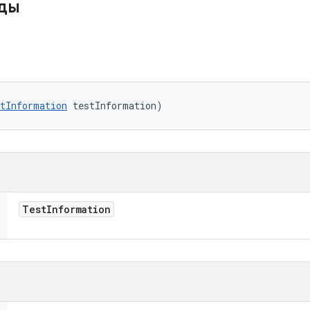
оды
tInformation
 testInformation)
Test
Information