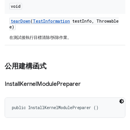
void
tear
Down
(
Test
Information
test
Info
,
Throwable
e)
在測試後執行目標清除/拆除作業。
公用建構函式
Install
Kernel
Module
Preparer
public InstallKernelModulePreparer ()