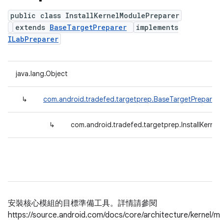
public class InstallKernelModulePreparer
extends
BaseTargetPreparer
implements
ILabPreparer
java.lang.Object
↳
com.android.tradefed.targetprep.BaseTargetPreparer
↳
com.android.tradefed.targetprep.InstallKerne
安裝核心模組的目標準備工具。詳情請參閱
https://source.android.com/docs/core/architecture/kernel