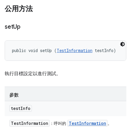
公用方法
set
Up
public void setUp (
TestInformation
 testInfo)
執行目標設定以進行測試。
參數
test
Info
Test
Information
Test
Information
：呼叫的
。