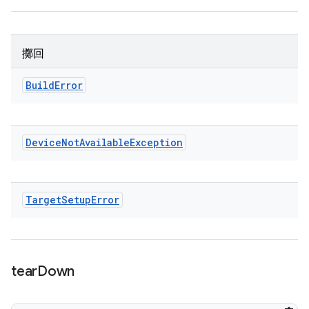
擲回
Build
Error
Device
Not
Available
Exception
Target
Setup
Error
tear
Down