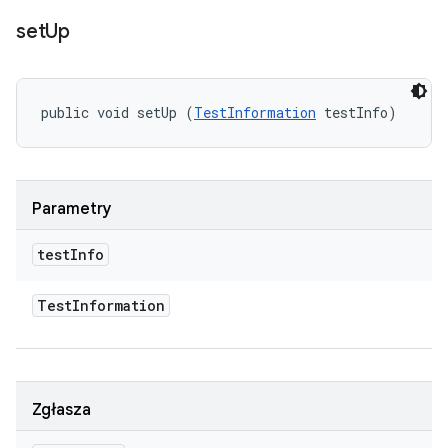
set
Up
public void setUp (
TestInformation
 testInfo)
Parametry
test
Info
Test
Information
Zgłasza