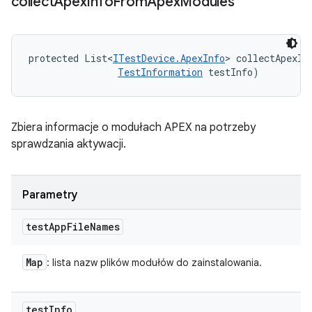
collect
Apex
Info
From
Apex
Modules
protected List<
ITestDevice.ApexInfo
> collectApexIn
TestInformation
 testInfo)
Zbiera informacje o modułach APEX na potrzeby
sprawdzania aktywacji.
Parametry
test
App
File
Names
Map
: lista nazw plików modułów do zainstalowania.
test
Info