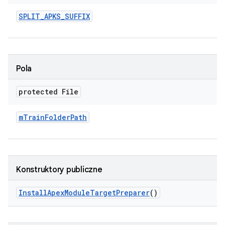
SPLIT
_
APKS
_
SUFFIX
Pola
protected File
m
Train
Folder
Path
Konstruktory publiczne
Install
Apex
Module
Target
Preparer
()