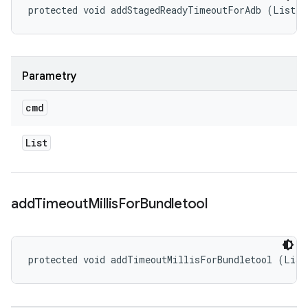
protected void addStagedReadyTimeoutForAdb (List<S
Parametry
cmd
List
add
Timeout
Millis
For
Bundletool
protected void addTimeoutMillisForBundletool (List