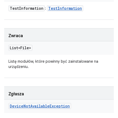
Test
Information
Test
Information
:
Zwraca
List<File>
Listę
modułów, które powinny być zainstalowane na
urządzeniu.
Zgłasza
Device
Not
Available
Exception