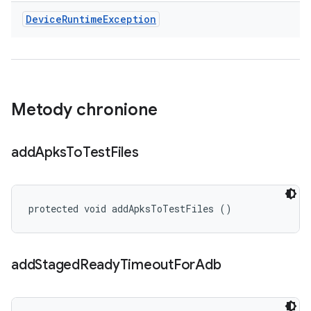
Device
Runtime
Exception
Metody chronione
add
Apks
To
Test
Files
protected void addApksToTestFiles ()
add
Staged
Ready
Timeout
For
Adb