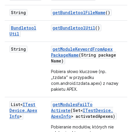
String
get
Bundletool
File
Name
()
Bundletool
get
Bundletool
Util
()
Util
String
get
Module
Keyword
From
Apex
Package
Name
(String package
Name)
Pobiera słowo kluczowe (np.
„tzdata” w przypadku
com.android.tzdata.apex) z nazwy
pakietu APEX.
List<
ITest
get
Modules
Fail
To
Device
.
Apex
Activate
(Set<
ITest
Device
.
Info
>
Apex
Info
> activated
Apexes)
Pobieranie modułów, których nie