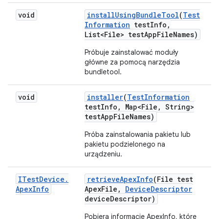
void
install
Using
Bundle
Tool
(
Test
Information
test
Info
,
List<File> test
App
File
Names)
Próbuje zainstalować moduły
główne za pomocą narzędzia
bundletool.
void
installer
(
Test
Information
test
Info
,
Map<File
,
String>
test
App
File
Names)
Próba zainstalowania pakietu lub
pakietu podzielonego na
urządzeniu.
ITest
Device
.
retrieve
Apex
Info
(File test
Apex
Info
Apex
File
,
Device
Descriptor
device
Descriptor)
Pobiera informacje ApexInfo, które