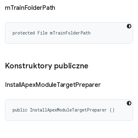
m
Train
Folder
Path
protected File mTrainFolderPath
Konstruktory publiczne
Install
Apex
Module
Target
Preparer
public InstallApexModuleTargetPreparer ()