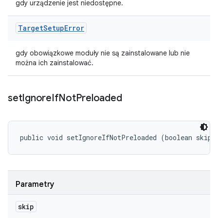
gdy urządzenie jest niedostępne.
Target
Setup
Error
gdy obowiązkowe moduły nie są zainstalowane lub nie
można ich zainstalować.
set
Ignore
If
Not
Preloaded
public void setIgnoreIfNotPreloaded (boolean skip)
Parametry
skip