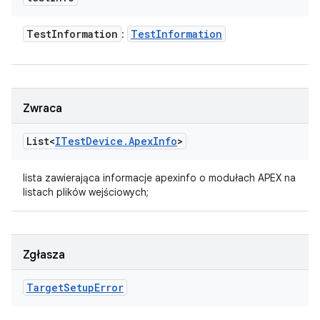
Test
Information
Test
Information
:
Zwraca
List<
ITest
Device
.
Apex
Info
>
lista zawierająca informacje apexinfo o modułach APEX na
listach plików wejściowych;
Zgłasza
Target
Setup
Error