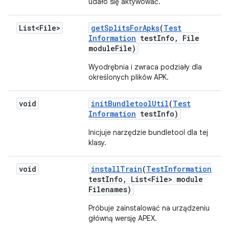
udało się aktywować.
List<File>
get
Splits
For
Apks
(
Test
Information
test
Info
,
File
module
File)
Wyodrębnia i zwraca podziały dla
określonych plików APK.
void
init
Bundletool
Util
(
Test
Information
test
Info)
Inicjuje narzędzie bundletool dla tej
klasy.
void
install
Train
(
Test
Information
test
Info
,
List<File> module
Filenames)
Próbuje zainstalować na urządzeniu
główną wersję APEX.