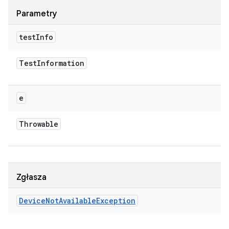
Parametry
test
Info
Test
Information
e
Throwable
Zgłasza
Device
Not
Available
Exception