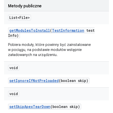
Metody publiczne
List<File>
get
Modules
To
Install
(
Test
Information
test
Info)
Pobiera moduły, które powinny być zainstalowane
w pociągu, na podstawie modułów wstępnie
załadowanych na urządzeniu.
void
set
Ignore
If
Not
Preloaded
(boolean skip)
void
set
Skip
Apex
Tear
Down
(boolean skip)