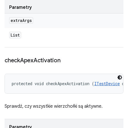
Parametry
extra
Args
List
check
Apex
Activation
protected void checkApexActivation (
ITestDevice
 de
Sprawdź, czy wszystkie wierzchołki są aktywne.
Parametry