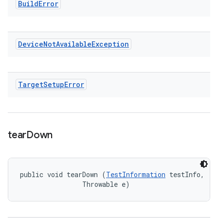
Build
Error
Device
Not
Available
Exception
Target
Setup
Error
tear
Down
public void tearDown (
TestInformation
 testInfo, 

                Throwable e)