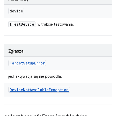
device
ITest
Device
: w trakcie testowania.
Zgłasza
Target
Setup
Error
jeśli aktywacja się nie powiodła.
Device
Not
Available
Exception