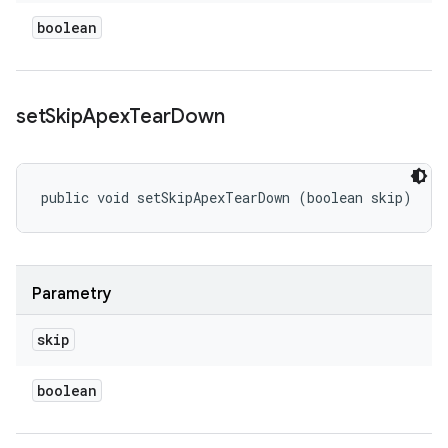
boolean
set
Skip
Apex
Tear
Down
public void setSkipApexTearDown (boolean skip)
Parametry
skip
boolean