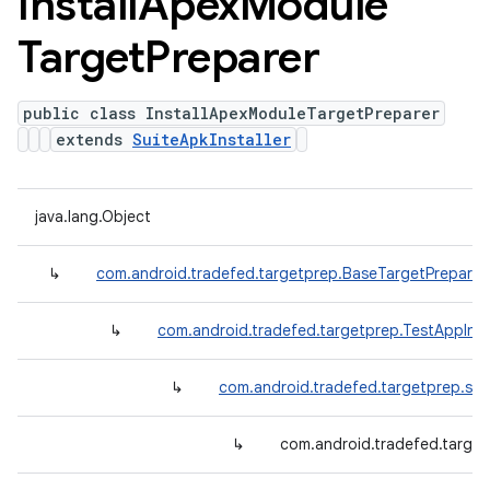
Install
Apex
Module
Target
Preparer
public class InstallApexModuleTargetPreparer
extends
SuiteApkInstaller
java.lang.Object
↳
com.android.tradefed.targetprep.BaseTargetPreparer
↳
com.android.tradefed.targetprep.TestAppInst
↳
com.android.tradefed.targetprep.suit
↳
com.android.tradefed.target