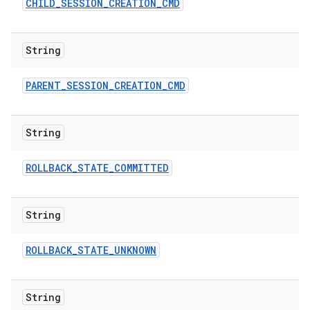
CHILD
_
SESSION
_
CREATION
_
CMD
String
PARENT
_
SESSION
_
CREATION
_
CMD
String
ROLLBACK
_
STATE
_
COMMITTED
String
ROLLBACK
_
STATE
_
UNKNOWN
String