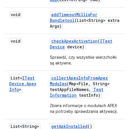
void
add
Timeout
Millis
For
Bundletool
(List<String> extra
Args)
void
check
Apex
Activation
(
ITest
Device
device)
Sprawdź, czy wszystkie wierzchołki
są aktywne.
List<
ITest
collect
Apex
Info
From
Apex
Device
.
Apex
Modules
(Map<File
,
String>
Info
>
test
App
File
Names
,
Test
Information
test
Info)
Zbiera informacje o modułach APEX
na potrzeby sprawdzania aktywacji.
List<String>
get
Apk
Installed
()