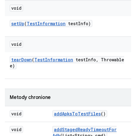
void
set
Up
(
Test
Information
test
Info)
void
tear
Down
(
Test
Information
test
Info
,
Throwable
e)
Metody chronione
void
add
Apks
To
Test
Files
()
void
add
Staged
Ready
Timeout
For
Adb
(List<String> cmd)