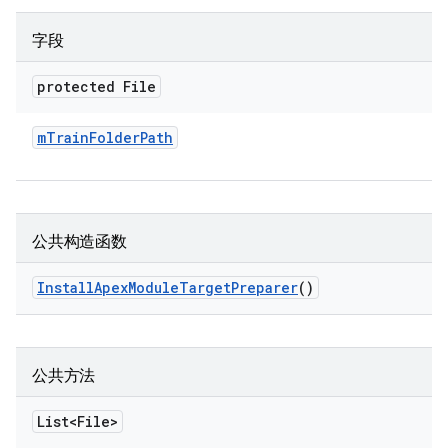
字段
protected File
m
Train
Folder
Path
公共构造函数
Install
Apex
Module
Target
Preparer
()
公共方法
List<File>