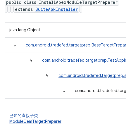
public class InstallApexModuleTargetPreparer
extends
SuiteApkInstaller
java.lang.Object
↳
com.android.tradefed.targetprep.BaseTargetPreparer
↳
com.android.tradefed.targetprep.TestAppInst
↳
com.android.tradefed.targetprep.suit
↳
com.android.tradefed.target
已知的直接子类
ModuleOemTargetPreparer