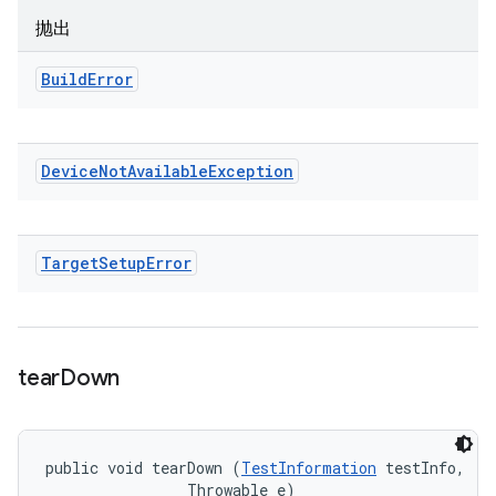
抛出
Build
Error
Device
Not
Available
Exception
Target
Setup
Error
tear
Down
public void tearDown (
TestInformation
 testInfo, 

                Throwable e)