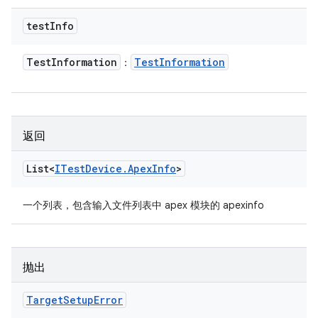
test
Info
Test
Information
Test
Information
：
返回
List<
ITest
Device
.
Apex
Info
>
一个列表，包含输入文件列表中 apex 模块的 apexinfo
抛出
Target
Setup
Error