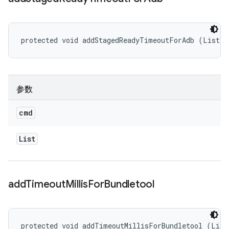
protected void addStagedReadyTimeoutForAdb (List<S
参数
cmd
List
add
Timeout
Millis
For
Bundletool
protected void addTimeoutMillisForBundletool (List