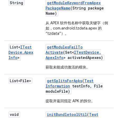
String
get
Module
Keyword
From
Apex
Package
Name
(String package
Name)
从 APEX 软件包名称中获取关键字（例
如，com.android.tzdata.apex 的
“tzdata”）。
List<
ITest
get
Modules
Fail
To
Device
.
Apex
Activate
(Set<
ITest
Device
.
Info
>
Apex
Info
> activated
Apexes)
获取未能成功激活的模块。
List<File>
get
Splits
For
Apks
(
Test
Information
test
Info
,
File
module
File)
提取并返回指定 APK 的拆分。
void
init
Bundletool
Util
(
Test