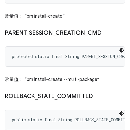
常量值： “pm install-create”
PARENT
_
SESSION
_
CREATION
_
CMD
protected static final String PARENT_SESSION_CREAT
常量值： “pm install-create --multi-package”
ROLLBACK
_
STATE
_
COMMITTED
public static final String ROLLBACK_STATE_COMMITT