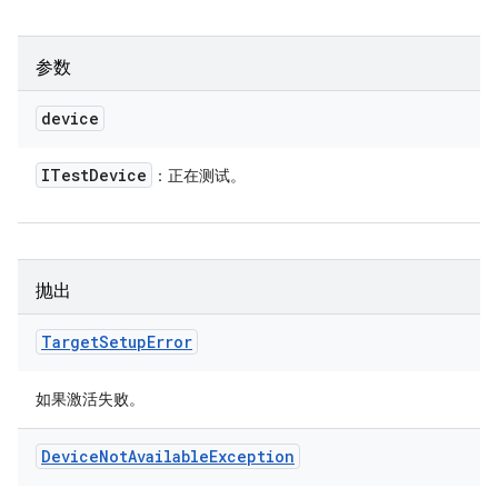
参数
device
ITest
Device
：正在测试。
抛出
Target
Setup
Error
如果激活失败。
Device
Not
Available
Exception