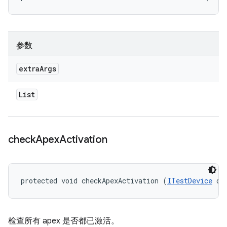
参数
extra
Args
List
check
Apex
Activation
protected void checkApexActivation (
ITestDevice
 de
检查所有 apex 是否都已激活。