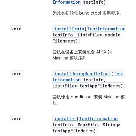
Information
test
Info)
为此类初始化 bundletool 实用程序。
void
install
Train
(
Test
Information
test
Info
,
List<File> module
Filenames)
尝试在设备上安装包含 APEX 的
Mainline 模块序列。
void
install
Using
Bundle
Tool
(
Test
Information
test
Info
,
List<File> test
App
File
Names)
尝试使用 bundletool 安装 Mainline 模
块。
void
installer
(
Test
Information
test
Info
,
Map<File
,
String>
test
App
File
Names)