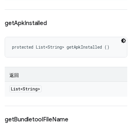
get
Apk
Installed
protected List<String> getApkInstalled ()
返回
List<String>
get
Bundletool
File
Name