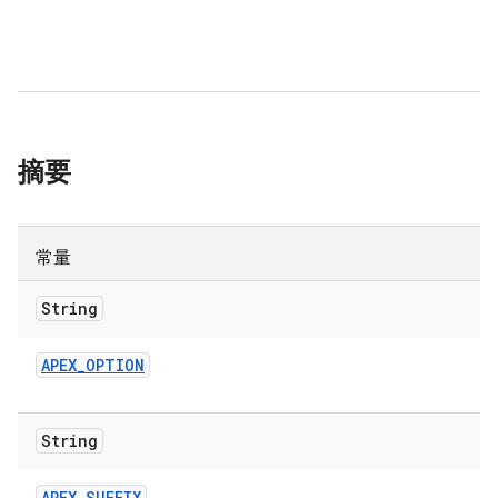
摘要
常量
String
APEX
_
OPTION
String
APEX
_
SUFFIX