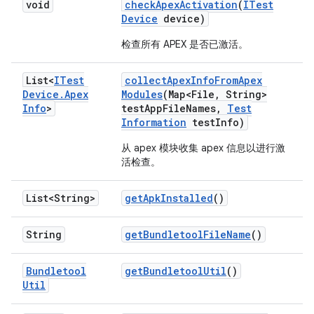
void
check
Apex
Activation
(
ITest
Device
device)
检查所有 APEX 是否已激活。
List<
ITest
collect
Apex
Info
From
Apex
Device
.
Apex
Modules
(Map<File
,
String>
Info
>
test
App
File
Names
,
Test
Information
test
Info)
从 apex 模块收集 apex 信息以进行激
活检查。
List<String>
get
Apk
Installed
()
String
get
Bundletool
File
Name
()
Bundletool
get
Bundletool
Util
()
Util