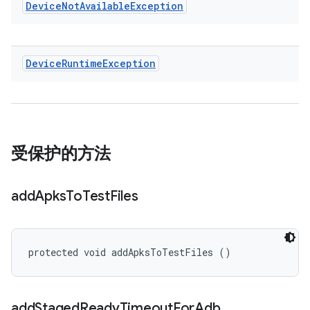
Device
Not
Available
Exception
Device
Runtime
Exception
受保护的方法
add
Apks
To
Test
Files
protected void addApksToTestFiles ()
add
Staged
Ready
Timeout
For
Adb