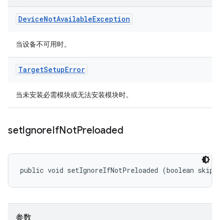
Device
Not
Available
Exception
当设备不可用时。
Target
Setup
Error
当未安装必需模块或无法安装模块时。
set
Ignore
If
Not
Preloaded
public void setIgnoreIfNotPreloaded (boolean skip)
参数