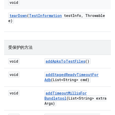
void
tear
Down
(
Test
Information
test
Info
,
Throwable
e)
受保护的方法
void
add
Apks
To
Test
Files
()
void
add
Staged
Ready
Timeout
For
Adb
(List<String> cmd)
void
add
Timeout
Millis
For
Bundletool
(List<String> extra
Args)