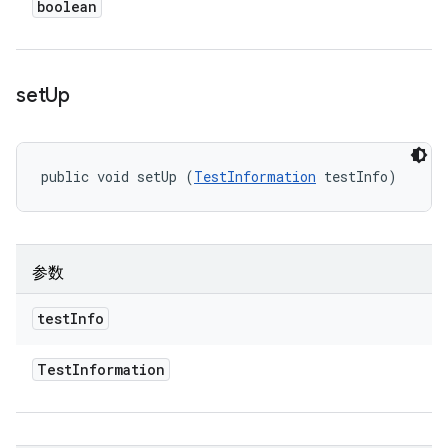
boolean
set
Up
public void setUp (
TestInformation
 testInfo)
参数
test
Info
Test
Information