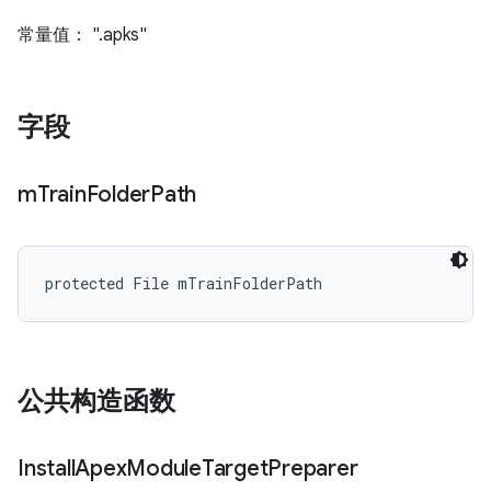
常量值： ".apks"
字段
m
Train
Folder
Path
protected File mTrainFolderPath
公共构造函数
Install
Apex
Module
Target
Preparer