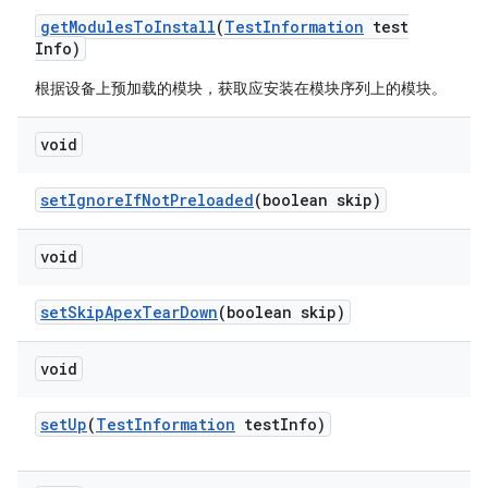
get
Modules
To
Install
(
Test
Information
test
Info)
根据设备上预加载的模块，获取应安装在模块序列上的模块。
void
set
Ignore
If
Not
Preloaded
(boolean skip)
void
set
Skip
Apex
Tear
Down
(boolean skip)
void
set
Up
(
Test
Information
test
Info)