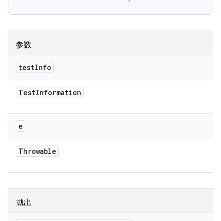
参数
test
Info
Test
Information
e
Throwable
抛出