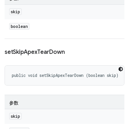
skip
boolean
set
Skip
Apex
Tear
Down
public void setSkipApexTearDown (boolean skip)
参数
skip