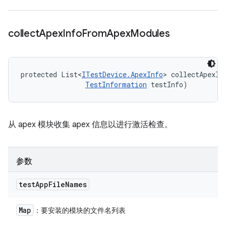
collect
Apex
Info
From
Apex
Modules
protected List<
ITestDevice.ApexInfo
> collectApexIn
TestInformation
 testInfo)
从 apex 模块收集 apex 信息以进行激活检查。
参数
test
App
File
Names
Map
：要安装的模块的文件名列表