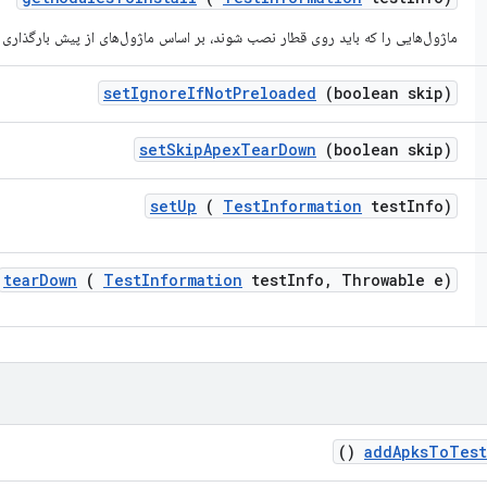
ماژول‌هایی را که باید روی قطار نصب شوند، بر اساس ماژول‌های از پیش بارگذاری
set
Ignore
If
Not
Preloaded
(boolean skip)
set
Skip
Apex
Tear
Down
(boolean skip)
set
Up
(
Test
Information
test
Info)
tear
Down
(
Test
Information
test
Info
,
Throwable e)
()
add
Apks
To
Test