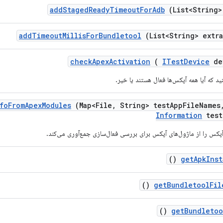
add
Staged
Ready
Timeout
For
Adb
(List<String>
add
Timeout
Millis
For
Bundletool
(List<String> extra
check
Apex
Activation
(
ITest
Device
de
د که آیا همه آپکس‌ها فعال هستند یا خیر.
fo
From
Apex
Modules
(Map<File
,
String> test
App
File
Names
Information
test
پکس را از ماژول‌های آپکس برای بررسی فعال‌سازی جمع‌آوری می‌کند.
()
get
Apk
Inst
()
get
Bundletool
Fil
()
get
Bundletoo