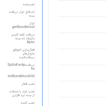
نصب‌شده
نام فایل ابزار دریافت
بسته
ابزار
getBundletool
دریافت کلمه کلیدی
ماژولاز نام بسته
Apex
فعال‌سازی ناموفق
ماژول‌های
دریافت‌کننده
دریافتSplitsForAp
ks
initBundletoolUtil
نصب قطار
نصب ابزار با استفاده
از بسته نرم افزاری
نصب کننده