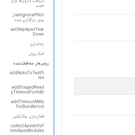
دریافت ماژول‌ها برای
نصب
setIgnoreIfNotاز
پیش بارگذاری شده
setSkipApexTear
Down
راه‌اندازی
اشک‌ریزان
روش‌های محافظت‌شده
addApksToTestFi
les
addStagedRead
yTimeoutForAdb
addTimeoutMillis
ForBundletool
فعال‌سازی چک‌آپکس
collectApexInfoF
romApexModules