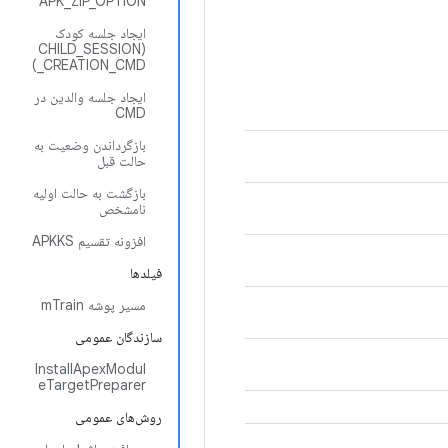
APK_ZIP_OPTION
ایجاد جلسه کودک
(CHILD_SESSION
_CREATION_CMD)
ایجاد جلسه والدین در
CMD
بازگرداندن وضعیت به
حالت قبل
بازگشت به حالت اولیه
نامشخص
افزونه تقسیم APKKS
فیلدها
مسیر پوشه mTrain
سازندگان عمومی
InstallApexModul
eTargetPreparer
روش‌های عمومی