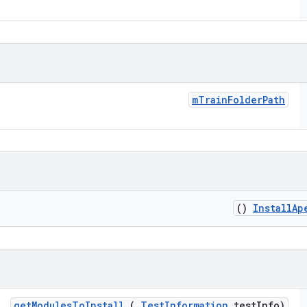
m
Train
Folder
Path
()
Install
Ap
get
Modules
To
Install
(
Test
Information
test
Info)