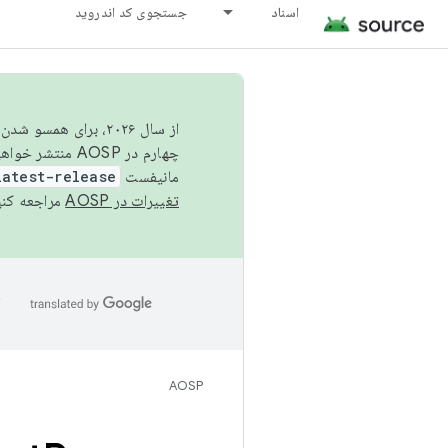
اسناد
جستجوی کد اندروید
از سال ۲۰۲۶، برای ه
چهارم در AOSP منتشر خواهیم کرد. برای ساخت و مشارکت در AOSP،
مانیفست
latest-release
تغییرات در AOSP
مراجعه کنی
ا
AOSP