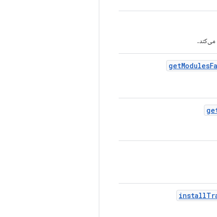
get
Modules
F
ge
install
Tr