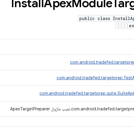
Install
Apex
Module
Tar
public class InstallA
e
com.android.tradefed.targetpr
com.android.tradefed.targetprep.Test
com.android.tradefed.targetprep.suite.SuiteApk
com.android.tradefed.targetp.نصب ماژول ApexTargetPreparer