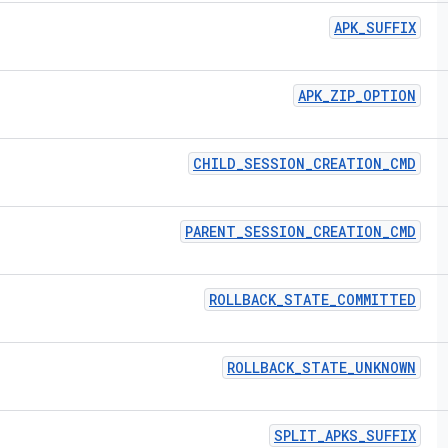
APK
_
SUFFIX
APK
_
ZIP
_
OPTION
CHILD
_
SESSION
_
CREATION
_
CMD
PARENT
_
SESSION
_
CREATION
_
CMD
ROLLBACK
_
STATE
_
COMMITTED
ROLLBACK
_
STATE
_
UNKNOWN
SPLIT
_
APKS
_
SUFFIX