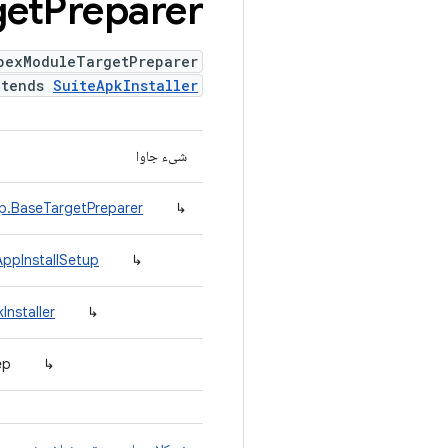
get
Preparer
pexModuleTargetPreparer
xtends
SuiteApkInstaller
شیء جاوا
ep.BaseTargetPreparer
↳
AppInstallSetup
↳
Installer
↳
↳
rep