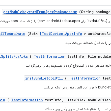
get
Module
Keyword
From
Apex
Package
Name
(String package
com.andro) را از نام بسته apex دریافت می‌کند.
ail
To
Activate
(Set<
ITest
Device
.
Apex
Info
> activated
Ap
ی را که فعال نشده‌اند، دریافت کنید.
t
Splits
For
Apks
(
Test
Information
test
Info
,
File module
init
Bundletool
Util
(
Test
Information
test
ain
(
Test
Information
test
Info
,
List<File> module
Filen
ی نصب یک قطار خط اصلی حاوی رأس روی دستگاه.