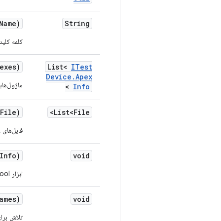
Name)
String
کلمه کلیدی (مثلاً 'tzdata' برای id.tzdata.apex
exes)
List<
ITest
Device
.
Apex
ماژول‌های
>
Info
File)
List<File>
فایل‌های apk مشخص شده را استخراج کرده و تقسیم‌بندی‌ها را برمی‌گرداند.
Info)
void
ابزار bundletool را برای این کلاس مقداردهی اولیه می‌کند.
ames)
void
تلاش برا