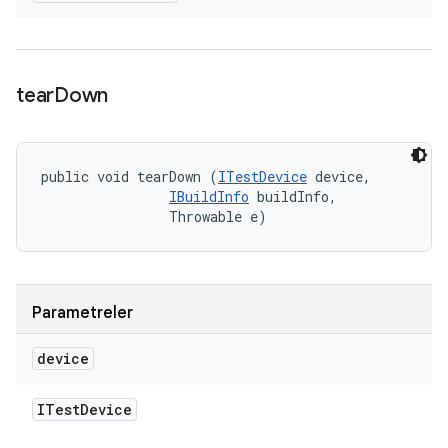
tear
Down
public void tearDown (
ITestDevice
 device, 

IBuildInfo
 buildInfo, 

                Throwable e)
Parametreler
device
ITest
Device