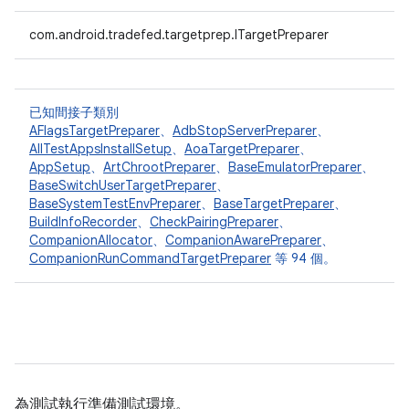
com.android.tradefed.targetprep.ITargetPreparer
已知間接子類別
AFlagsTargetPreparer
、
AdbStopServerPreparer
、
AllTestAppsInstallSetup
、
AoaTargetPreparer
、
AppSetup
、
ArtChrootPreparer
、
BaseEmulatorPreparer
、
BaseSwitchUserTargetPreparer
、
BaseSystemTestEnvPreparer
、
BaseTargetPreparer
、
BuildInfoRecorder
、
CheckPairingPreparer
、
CompanionAllocator
、
CompanionAwarePreparer
、
CompanionRunCommandTargetPreparer
等 94 個。
為測試執行準備測試環境。