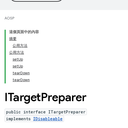
AOSP
這個頁面中的內容
摘要
公用方法
公用方法
setUp
setUp
tearDown
tearDown
ITarget
Preparer
public interface ITargetPreparer
implements
IDisableable