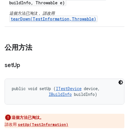
build
Info
,
Throwable e)
這個方法已淘汰， 請改用
tearDown(TestInformation,Throwable)
公用方法
set
Up
public void setUp (
ITestDevice
 device, 

IBuildInfo
 buildInfo)
這個方法已淘汰。
請改用
setUp(TestInformation)