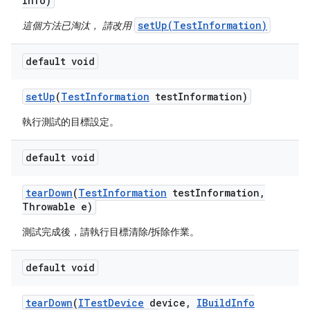
Info)
setUp(TestInformation)
這個方法已淘汰， 請改用
default void
set
Up
(
Test
Information
test
Information)
執行測試的目標設定。
default void
tear
Down
(
Test
Information
test
Information
,
Throwable e)
測試完成後，請執行目標清除/拆除作業。
default void
tear
Down
(
ITest
Device
device
,
IBuild
Info