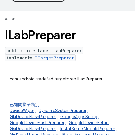
AOSP
ILab
Preparer
public interface ILabPreparer
implements
ITargetPreparer
com.android.tradefed.targetprep.ILabPreparer
已知間接子類別
DeviceWiper
、
DynamicSystemPreparer
、
GkiDeviceFlashPreparer
、
GoogleAppsSetup
、
GoogleDeviceFlashPreparer
、
GoogleDeviceSetup
、
GsiDeviceFlashPreparer
、
InstallKernelModulePreparer
、
MixKernelTargetPreparer
、
MixRadioTargetPreparer