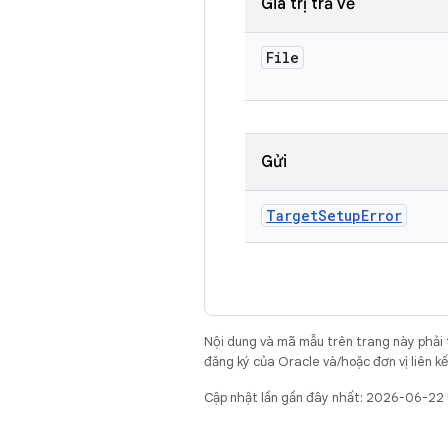
Giá trị trả về
File
Gửi
Target
Setup
Error
Nội dung và mã mẫu trên trang này phải
đăng ký của Oracle và/hoặc đơn vị liên k
Cập nhật lần gần đây nhất: 2026-06-22