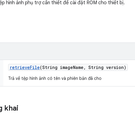
ệp hình ảnh phụ trợ cần thiết để cài đặt ROM cho thiết bị.
retrieve
File
(String image
Name
,
String version)
Trả về tệp hình ảnh có tên và phiên bản đã cho
 khai