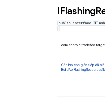
IFlashing
R
public interface IFlas
com.android.tradefed.target
Các lớp con gián tiếp đã biế
BuildApiFlashingResourcesRe