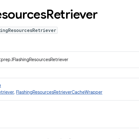
esources
Retriever
hingResourcesRetriever
prep.IFlashingResourcesRetriever
t
triever
,
FlashingResourcesRetrieverCacheWrapper