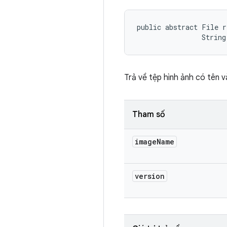
public abstract File r
                String
Trả về tệp hình ảnh có tên 
Tham số
image
Name
version