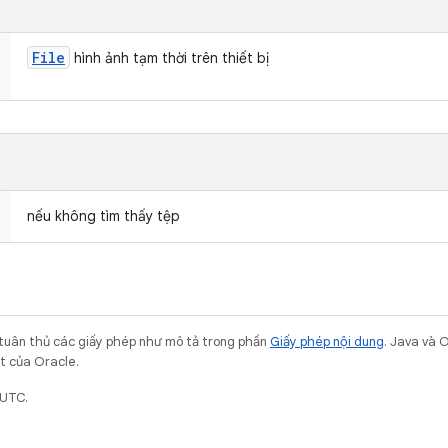
File
hình ảnh tạm thời trên thiết bị
nếu không tìm thấy tệp
 tuân thủ các giấy phép như mô tả trong phần
Giấy phép nội dung
. Java và 
ết của Oracle.
 UTC.