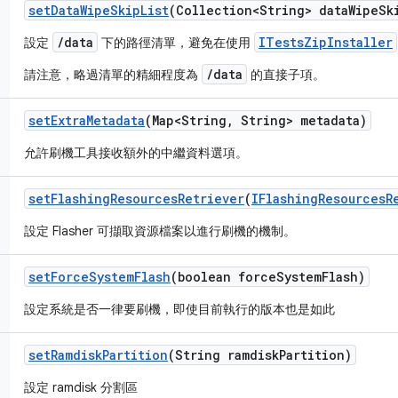
set
Data
Wipe
Skip
List
(Collection<String> data
Wipe
Sk
/data
ITestsZipInstaller
設定
下的路徑清單，避免在使用
/data
請注意，略過清單的精細程度為
的直接子項。
set
Extra
Metadata
(Map<String
,
String> metadata)
允許刷機工具接收額外的中繼資料選項。
set
Flashing
Resources
Retriever
(
IFlashing
Resources
R
設定 Flasher 可擷取資源檔案以進行刷機的機制。
set
Force
System
Flash
(boolean force
System
Flash)
設定系統是否一律要刷機，即使目前執行的版本也是如此
set
Ramdisk
Partition
(String ramdisk
Partition)
設定 ramdisk 分割區