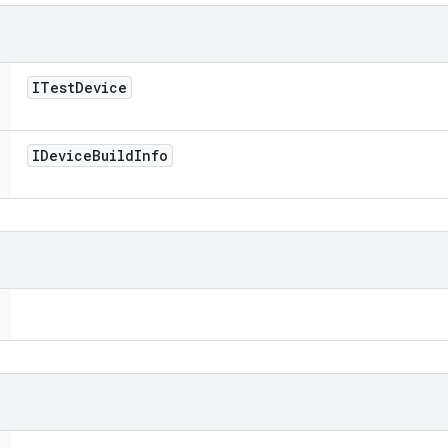
ITest
Device
IDevice
Build
Info