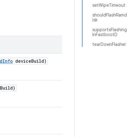
setWipeTimeout
shouldFlashRamd
isk
supportsFlashing
InFastbootD
tearDownFlasher
d
Info
device
Build)
Build)