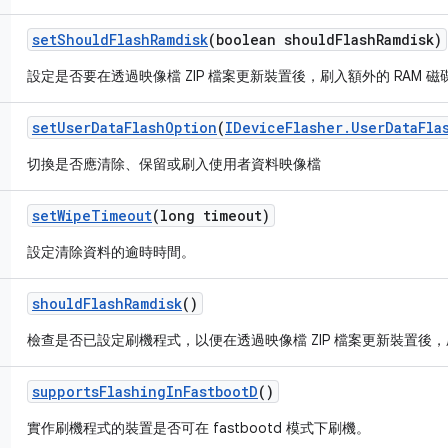
set
Should
Flash
Ramdisk
(boolean should
Flash
Ramdisk)
設定是否要在透過映像檔 ZIP 檔案更新裝置後，刷入額外的 RAM 磁
set
User
Data
Flash
Option
(
IDevice
Flasher
.
User
Data
Fla
切換是否應清除、保留或刷入使用者資料映像檔
set
Wipe
Timeout
(long timeout)
設定清除資料的逾時時間。
should
Flash
Ramdisk
()
檢查是否已設定刷機程式，以便在透過映像檔 ZIP 檔案更新裝置後，刷入
supports
Flashing
In
Fastboot
D
()
實作刷機程式的裝置是否可在 fastbootd 模式下刷機。