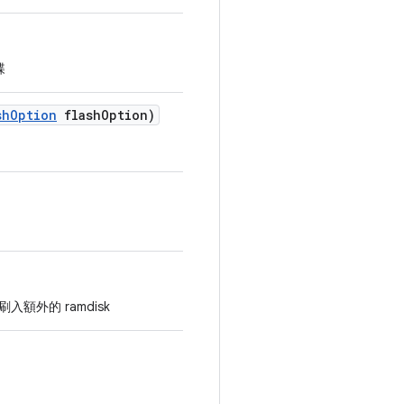
碟
sh
Option
flash
Option)
額外的 ramdisk