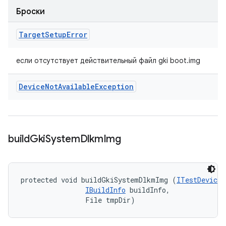
Броски
Target
Setup
Error
если отсутствует действительный файл gki boot.img
Device
Not
Available
Exception
build
Gki
System
Dlkm
Img
protected void buildGkiSystemDlkmImg (
ITestDevice
 
IBuildInfo
 buildInfo, 

                File tmpDir)