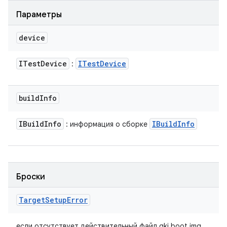
Параметры
device
ITest
Device
ITest
Device
:
build
Info
IBuild
Info
IBuild
Info
: информация о сборке
Броски
Target
Setup
Error
если отсутствует действительный файл gki boot.img