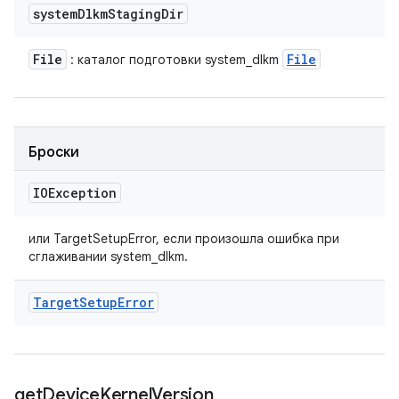
system
Dlkm
Staging
Dir
File
File
: каталог подготовки system_dlkm
Броски
IOException
или TargetSetupError, если произошла ошибка при
сглаживании system_dlkm.
Target
Setup
Error
get
Device
Kernel
Version