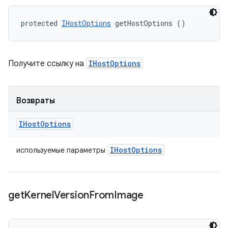
protected 
IHostOptions
 getHostOptions ()
Получите ссылку на
IHostOptions
Возвраты
IHost
Options
IHost
Options
используемые параметры
get
Kernel
Version
From
Image