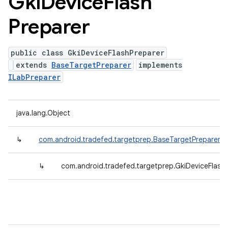
Gki
Device
Flash
Preparer
public class GkiDeviceFlashPreparer
extends
BaseTargetPreparer
implements
ILabPreparer
java.lang.Object
↳
com.android.tradefed.targetprep.BaseTargetPreparer
↳
com.android.tradefed.targetprep.GkiDeviceFlash