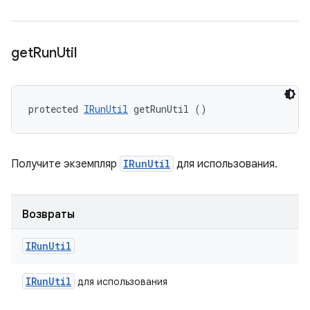
get
Run
Util
protected 
IRunUtil
 getRunUtil ()
Получите экземпляр
IRunUtil
для использования.
Возвраты
IRun
Util
IRun
Util
для использования