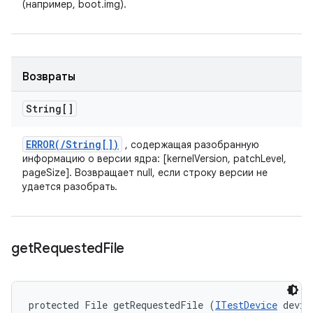
(например, boot.img).
Возвраты
String[]
ERROR(
/
String[])
, содержащая разобранную
информацию о версии ядра: [kernelVersion, patchLevel,
pageSize]. Возвращает null, если строку версии не
удается разобрать.
get
Requested
File
protected File getRequestedFile (
ITestDevice
 device