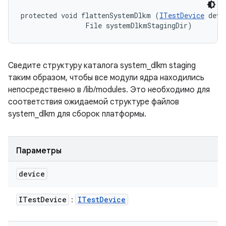
protected void flattenSystemDlkm (
ITestDevice
 devi
                File systemDlkmStagingDir)
Сведите структуру каталога system_dlkm staging
таким образом, чтобы все модули ядра находились
непосредственно в /lib/modules. Это необходимо для
соответствия ожидаемой структуре файлов
system_dlkm для сборок платформы.
Параметры
device
ITest
Device
ITest
Device
: