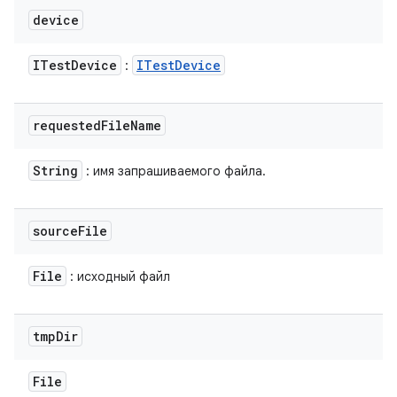
device
ITest
Device
ITest
Device
:
requested
File
Name
String
: имя запрашиваемого файла.
source
File
File
: исходный файл
tmp
Dir
File