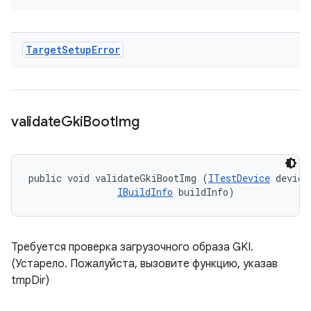
Target
Setup
Error
validate
Gki
Boot
Img
public void validateGkiBootImg (
ITestDevice
 device,
IBuildInfo
 buildInfo)
Требуется проверка загрузочного образа GKI.
(Устарело. Пожалуйста, вызовите функцию, указав
tmpDir)