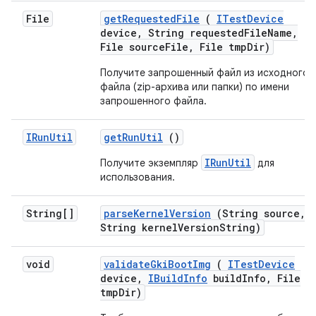
File
get
Requested
File
(
ITest
Device
device
,
String requested
File
Name
,
File source
File
,
File tmp
Dir)
Получите запрошенный файл из исходного
файла (zip-архива или папки) по имени
запрошенного файла.
IRun
Util
get
Run
Util
()
IRunUtil
Получите экземпляр
для
использования.
String[]
parse
Kernel
Version
(String source
,
String kernel
Version
String)
void
validate
Gki
Boot
Img
(
ITest
Device
device
,
IBuild
Info
build
Info
,
File
tmp
Dir)