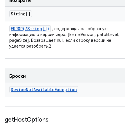
Возвраты
String[]
ERROR(
/
String[])
, содержащая разобранную
информацию о версии ядра: [kernelVersion, patchLevel,
pageSize]. Возвращает null, если строку версии не
удается разобрать.2
Броски
Device
Not
Available
Exception
get
Host
Options