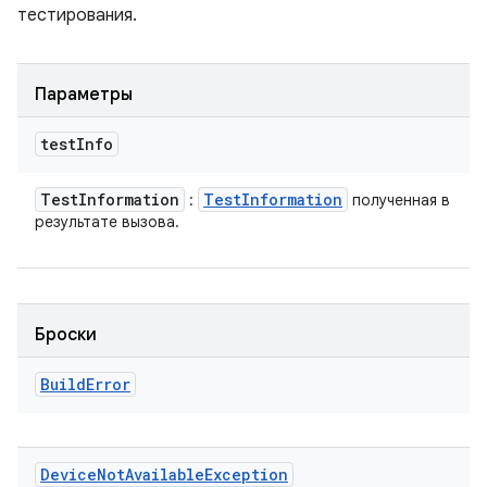
тестирования.
Параметры
test
Info
Test
Information
Test
Information
:
полученная в
результате вызова.
Броски
Build
Error
Device
Not
Available
Exception