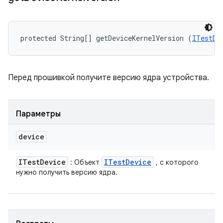
protected String[] getDeviceKernelVersion (
ITestDe
Перед прошивкой получите версию ядра устройства.
Параметры
device
ITest
Device
ITest
Device
: Объект
, с которого
нужно получить версию ядра.