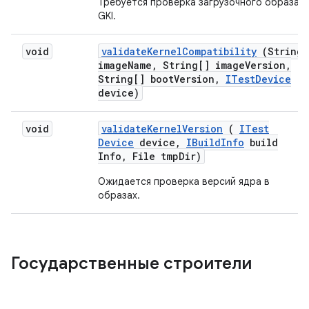
Требуется проверка загрузочного образа
GKI.
void
validate
Kernel
Compatibility
(String
image
Name
,
String[] image
Version
,
String[] boot
Version
,
ITest
Device
device)
void
validate
Kernel
Version
(
ITest
Device
device
,
IBuild
Info
build
Info
,
File tmp
Dir)
Ожидается проверка версий ядра в
образах.
Государственные строители