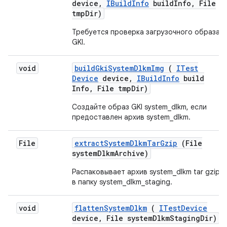
device
,
IBuild
Info
build
Info
,
File
tmp
Dir)
Требуется проверка загрузочного образа
GKI.
void
build
Gki
System
Dlkm
Img
(
ITest
Device
device
,
IBuild
Info
build
Info
,
File tmp
Dir)
Создайте образ GKI system_dlkm, если
предоставлен архив system_dlkm.
File
extract
System
Dlkm
Tar
Gzip
(File
system
Dlkm
Archive)
Распаковывает архив system_dlkm tar gzip
в папку system_dlkm_staging.
void
flatten
System
Dlkm
(
ITest
Device
device
,
File system
Dlkm
Staging
Dir)