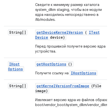
Сведите к минимуму размер каталога
system_dlkm staging, чтобы все модули
ядра находились непосредственно в
/lib/modules.
String[]
get
Device
Kernel
Version
(
ITest
Device
device)
Перед прошивкой получите версию ядра
устройства.
IHost
get
Host
Options
()
Options
IHostOptions
Получите ссылку на
String[]
get
Kernel
Version
From
Image
(File
image)
Извлекает версию ядра из файлов образа
boot/vendor_boot/system_dlkm/vendor_dlkm.