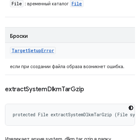
File
File
: временный каталог
Броски
Target
Setup
Error
если при создании файла образа возникнет ошибка.
extract
System
Dlkm
Tar
Gzip
protected File extractSystemDlkmTarGzip (File sys
Извлекает архив system_dlkm tar gzip в папку