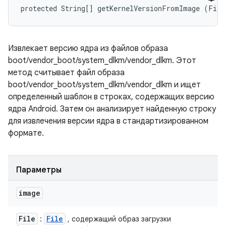
protected String[] getKernelVersionFromImage (File
Извлекает версию ядра из файлов образа
boot/vendor_boot/system_dlkm/vendor_dlkm. Этот
метод считывает файл образа
boot/vendor_boot/system_dlkm/vendor_dlkm и ищет
определенный шаблон в строках, содержащих версию
ядра Android. Затем он анализирует найденную строку
для извлечения версии ядра в стандартизированном
формате.
Параметры
image
File
File
:
, содержащий образ загрузки