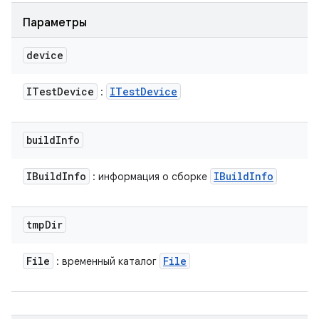
Параметры
device
ITest
Device
ITest
Device
:
build
Info
IBuild
Info
IBuild
Info
: информация о сборке
tmp
Dir
File
File
: временный каталог