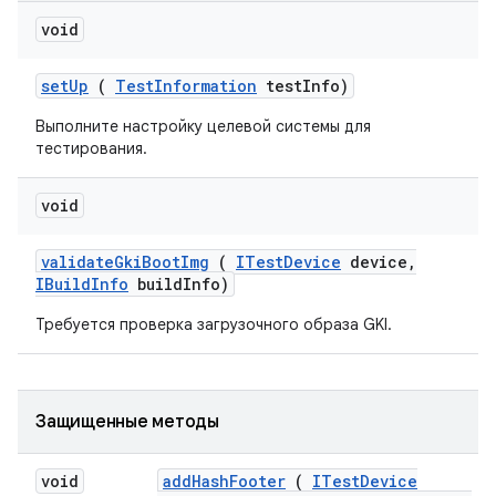
void
set
Up
(
Test
Information
test
Info)
Выполните настройку целевой системы для
тестирования.
void
validate
Gki
Boot
Img
(
ITest
Device
device
,
IBuild
Info
build
Info)
Требуется проверка загрузочного образа GKI.
Защищенные методы
void
add
Hash
Footer
(
ITest
Device