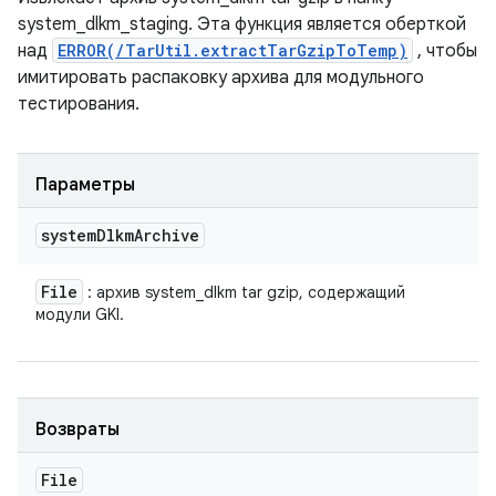
system_dlkm_staging. Эта функция является оберткой
над
ERROR(/TarUtil.extractTarGzipToTemp)
, чтобы
имитировать распаковку архива для модульного
тестирования.
Параметры
system
Dlkm
Archive
File
: архив system_dlkm tar gzip, содержащий
модули GKI.
Возвраты
File