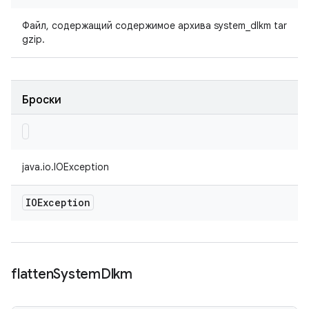
Файл, содержащий содержимое архива system_dlkm tar
gzip.
Броски
java.io.IOException
IOException
flatten
System
Dlkm