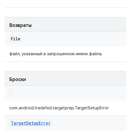
Возвраты
File
файл, указанный в запрошенном имени файла.
Броски
com.android.tradefed.targetprep.TargetSetupError
Target
Setup
Error