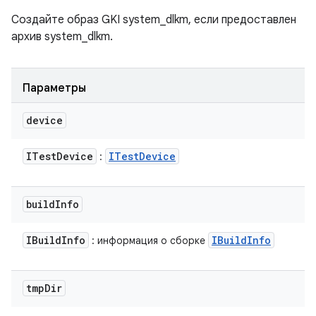
Создайте образ GKI system_dlkm, если предоставлен
архив system_dlkm.
Параметры
device
ITest
Device
ITest
Device
:
build
Info
IBuild
Info
IBuild
Info
: информация о сборке
tmp
Dir