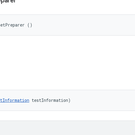
eparer
getPreparer ()
tInformation
 testInformation)