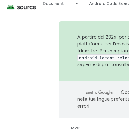
Documenti
Android Code Sear
A partire dal 2026, per a
piattaforma per l'ecos
trimestre. Per compilare
android-latest-rele
saperne di più, consult
Goo
nella tua lingua preferi
errori.
AOSP