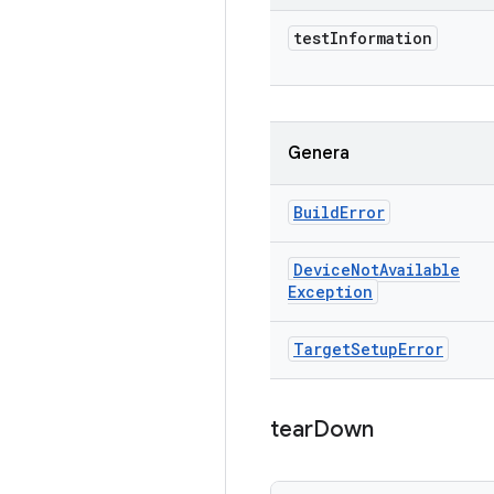
test
Information
Genera
Build
Error
Device
Not
Available
Exception
Target
Setup
Error
tear
Down