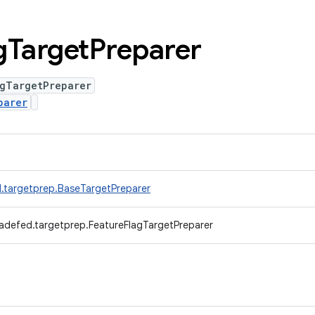
g
Target
Preparer
agTargetPreparer
parer
.targetprep.BaseTargetPreparer
adefed.targetprep.FeatureFlagTargetPreparer