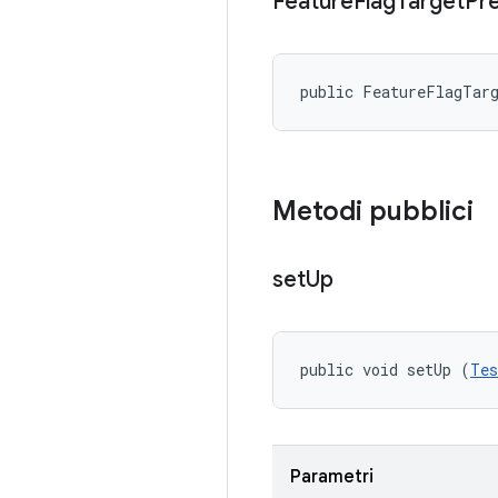
Feature
Flag
Target
Pr
public FeatureFlagTar
Metodi pubblici
set
Up
public void setUp (
Tes
Parametri