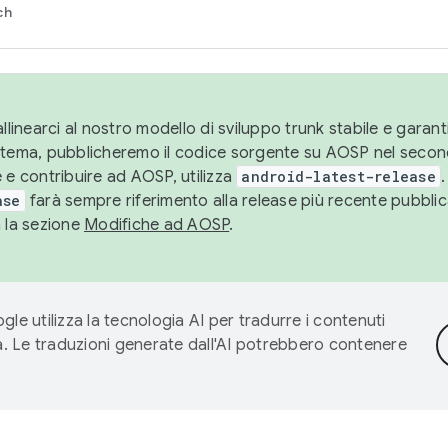
ch
llinearci al nostro modello di sviluppo trunk stabile e garantir
istema, pubblicheremo il codice sorgente su AOSP nel secon
 e contribuire ad AOSP, utilizza
android-latest-release
.
ase
farà sempre riferimento alla release più recente pubbli
a la sezione
Modifiche ad AOSP
.
gle utilizza la tecnologia AI per tradurre i contenuti
ta. Le traduzioni generate dall'AI potrebbero contenere