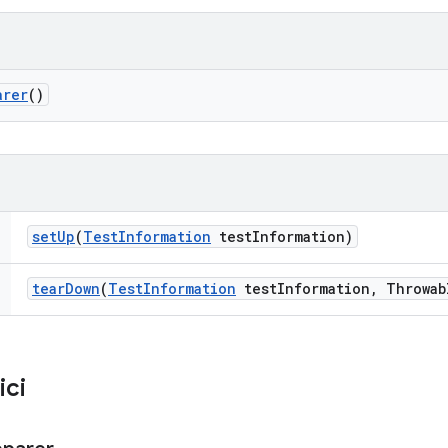
arer
()
set
Up
(
Test
Information
test
Information)
tear
Down
(
Test
Information
test
Information
,
Throwab
ici