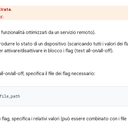
irata.
.
er
funzionalità ottimizzati da un servizio remoto).
odurre lo stato di un dispositivo (scaricando tutti i valori dei fla
r attivare/disattivare in blocco i flag (test all-on/all-off).
all-on/all-off, specifica il file dei flag necessario:
file_path
 flag, specifica i relativi valori (può essere combinato con i file 