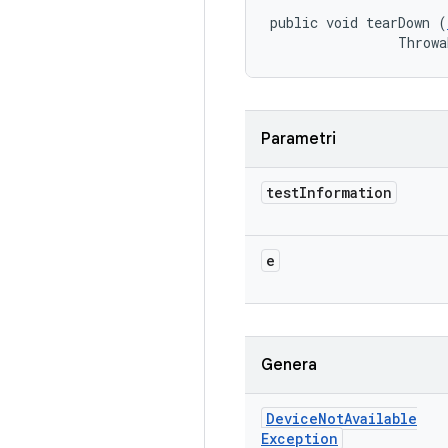
public void tearDown (
                Throwa
Parametri
test
Information
e
Genera
Device
Not
Available
Exception