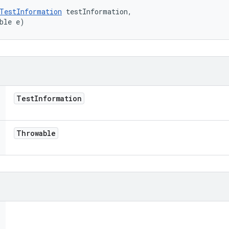
TestInformation
 testInformation, 

ble e)
Test
Information
Throwable