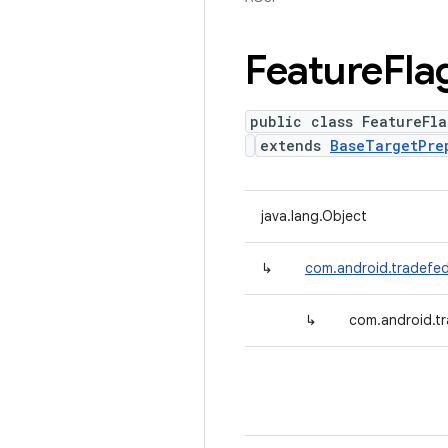
Feature
Fla
public class FeatureFl
extends
BaseTargetPre
java.lang.Object
↳
com.android.tradefed
↳
com.android.tr