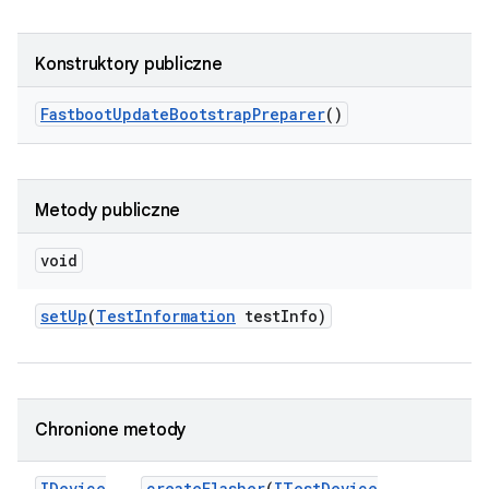
Konstruktory publiczne
Fastboot
Update
Bootstrap
Preparer
()
Metody publiczne
void
set
Up
(
Test
Information
test
Info)
Chronione metody
IDevice
create
Flasher
(
ITest
Device