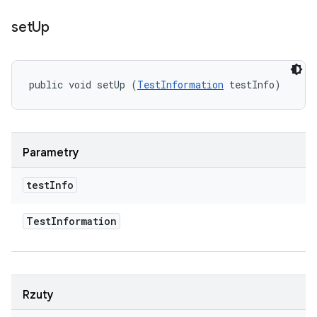
set
Up
public void setUp (
TestInformation
 testInfo)
Parametry
test
Info
Test
Information
Rzuty