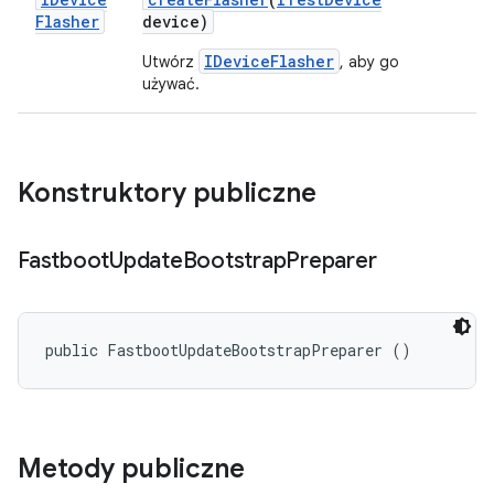
Flasher
device)
IDeviceFlasher
Utwórz
, aby go
używać.
Konstruktory publiczne
Fastboot
Update
Bootstrap
Preparer
public FastbootUpdateBootstrapPreparer ()
Metody publiczne