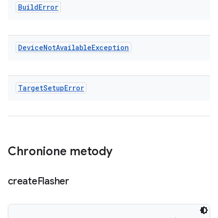
Build
Error
Device
Not
Available
Exception
Target
Setup
Error
Chronione metody
create
Flasher