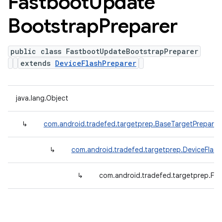
Fastboot
Update
Bootstrap
Preparer
public class FastbootUpdateBootstrapPreparer
extends
DeviceFlashPreparer
java.lang.Object
↳
com.android.tradefed.targetprep.BaseTargetPreparer
↳
com.android.tradefed.targetprep.DeviceFlash
↳
com.android.tradefed.targetprep.Fa