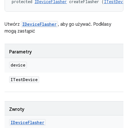
protected 
IDeviceFlasher
 createFlasher (
ITestDevic
Utwórz
IDeviceFlasher
, aby go używać. Podklasy
mogą zastąpić
Parametry
device
ITest
Device
Zwroty
IDevice
Flasher