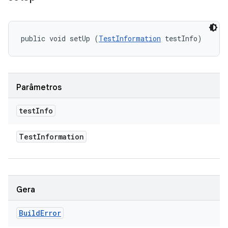
public void setUp (
TestInformation
 testInfo)
Parâmetros
test
Info
Test
Information
Gera
Build
Error