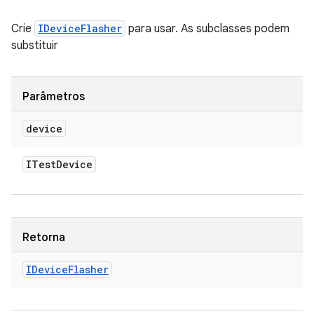
Crie
IDeviceFlasher
para usar. As subclasses podem
substituir
Parâmetros
device
ITest
Device
Retorna
IDevice
Flasher