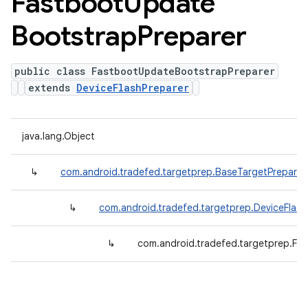
Fastboot
Update
Bootstrap
Preparer
public class FastbootUpdateBootstrapPreparer
extends
DeviceFlashPreparer
java.lang.Object
↳
com.android.tradefed.targetprep.BaseTargetPreparer
↳
com.android.tradefed.targetprep.DeviceFlash
↳
com.android.tradefed.targetprep.Fa