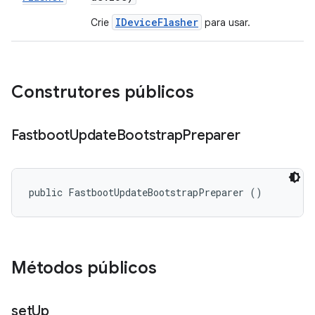
IDeviceFlasher
Crie
para usar.
Construtores públicos
Fastboot
Update
Bootstrap
Preparer
public FastbootUpdateBootstrapPreparer ()
Métodos públicos
set
Up