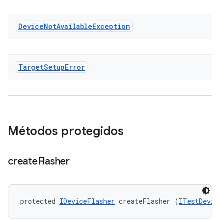
Device
Not
Available
Exception
Target
Setup
Error
Métodos protegidos
create
Flasher
protected 
IDeviceFlasher
 createFlasher (
ITestDevic