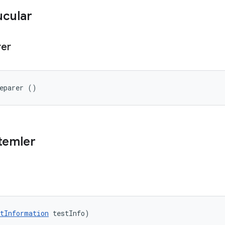
ucular
rer
reparer ()
temler
tInformation
 testInfo)