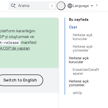
/
Bu sayfada
Özet
latform kararlılığını
Herkese açık
SP'yi oluşturmak ve
kurucular
t-release
manifest
Herkese açık
n
AOSP'de yapılan
yöntemler
Herkese açık
kurucular
EraseUserDataPr
eparer
Herkese açık
yöntemler
setUp