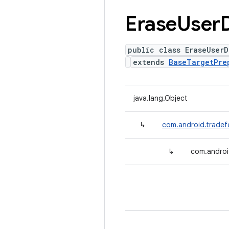
Erase
User
public class EraseUserD
extends
BaseTargetPre
java.lang.Object
↳
com.android.tradef
↳
com.androi