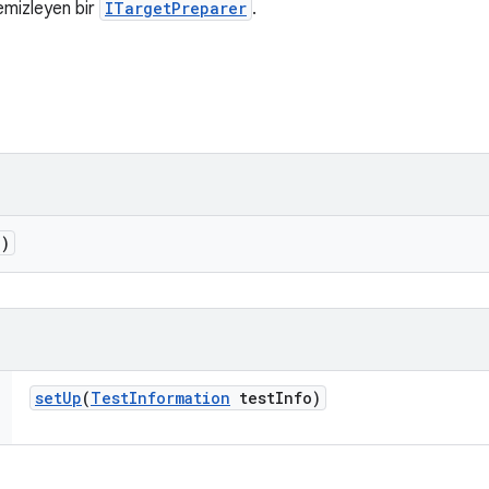
temizleyen bir
ITargetPreparer
.
()
set
Up
(
Test
Information
test
Info)