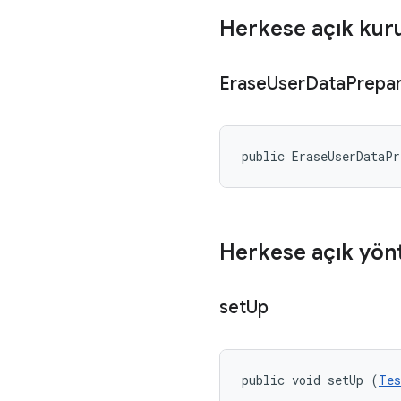
Herkese açık kur
Erase
User
Data
Prepa
public EraseUserDataP
Herkese açık yön
set
Up
public void setUp (
Tes