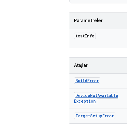
Parametreler
test
Info
Atışlar
Build
Error
Device
Not
Available
Exception
Target
Setup
Error