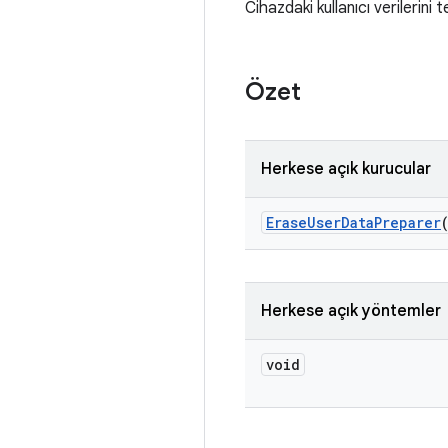
Cihazdaki kullanıcı verilerini 
Özet
Herkese açık kurucular
Erase
User
Data
Preparer
Herkese açık yöntemler
void