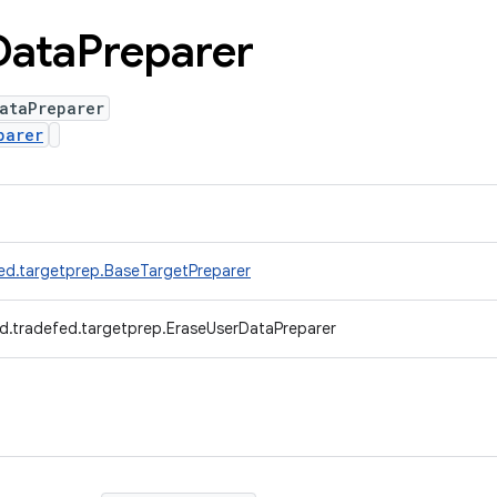
Data
Preparer
ataPreparer
parer
ed.targetprep.BaseTargetPreparer
d.tradefed.targetprep.EraseUserDataPreparer