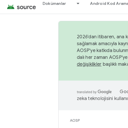
Dokümanlar
Android Kod Arama
2026'dan itibaren, ana k
sağlamak amacıyla kayn
AOSP'ye katkıda bulunm
dalı her zaman AOSP'ye 
değişiklikler
başlıklı maka
Goog
zeka teknolojisini kullanı
AOSP