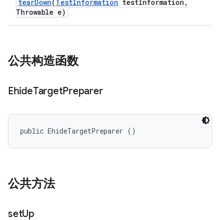
tear
Down
(
Test
Information
test
Information
,
Throwable e)
公共构造函数
Ehide
Target
Preparer
public EhideTargetPreparer ()
公共方法
set
Up