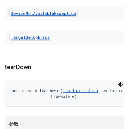
Device
Not
Available
Exception
Target
Setup
Error
tear
Down
public void tearDown (
TestInformation
 testInformati
                Throwable e)
参数