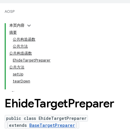
AOSP
本页内容
摘要
公共构造函数
公共方法
公共构造函数
EhideTargetPreparer
公共方法
setUp
tearDown
Ehide
Target
Preparer
public class EhideTargetPreparer
extends
BaseTargetPreparer