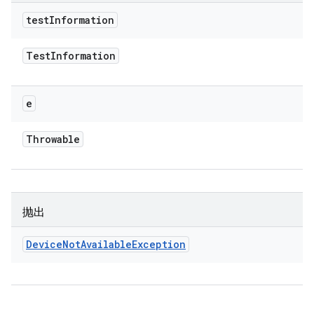
test
Information
Test
Information
e
Throwable
抛出
Device
Not
Available
Exception