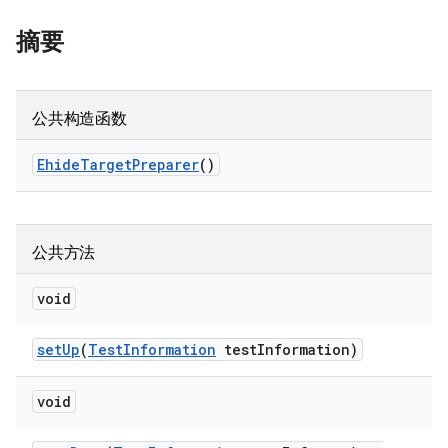
摘要
公共构造函数
Ehide
Target
Preparer
()
公共方法
void
set
Up
(
Test
Information
test
Information)
void