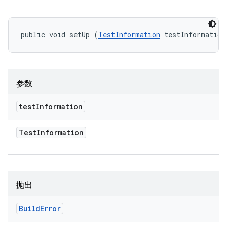
public void setUp (
TestInformation
 testInformation
参数
test
Information
Test
Information
抛出
Build
Error