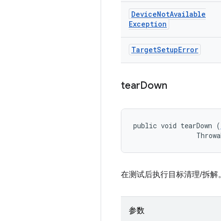
Device
Not
Available
Exception
Target
Setup
Error
tear
Down
public void tearDown (
                Throwa
在测试后执行目标清理/拆解
参数