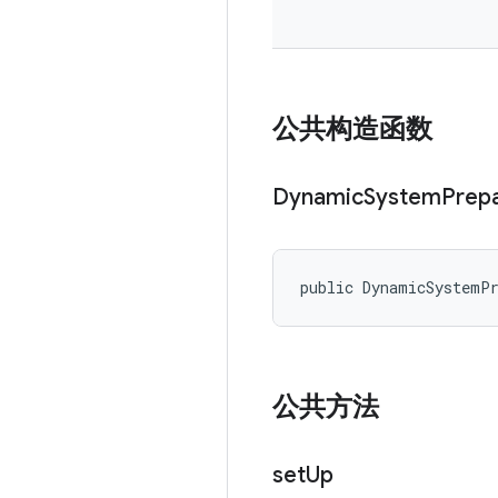
公共构造函数
Dynamic
System
Prep
public DynamicSystemP
公共方法
set
Up