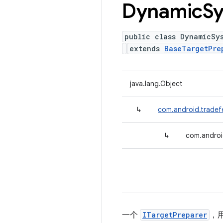
Dynamic
S
public class DynamicSy
extends
BaseTargetPre
java.lang.Object
↳
com.android.tradef
↳
com.androi
一个
ITargetPreparer
，