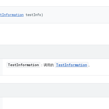
tInformation
 testInfo)
Test
Information
Test
Information
：调用的
。