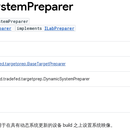
ystem
Preparer
stemPreparer
parer
implements
ILabPreparer
ed.targetprep.BaseTargetPreparer
d.tradefed.targetprep.DynamicSystemPreparer
用于在具有动态系统更新的设备 build 之上设置系统映像。