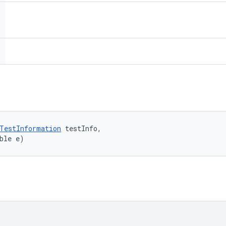
TestInformation
 testInfo, 

ble e)
。