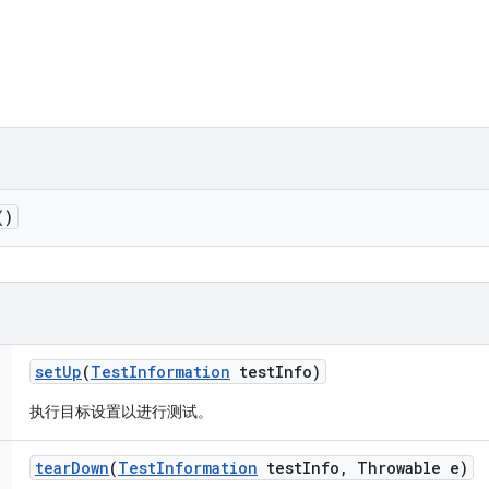
()
set
Up
(
Test
Information
test
Info)
执行目标设置以进行测试。
tear
Down
(
Test
Information
test
Info
,
Throwable e)