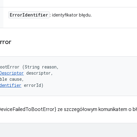
Error
Identifier
: identyfikator błędu.
rror
ootError (String reason, 

Descriptor
 descriptor, 

ble cause, 

dentifier
 errorId)
DeviceFailedToBootError} ze szczegółowym komunikatem o bł