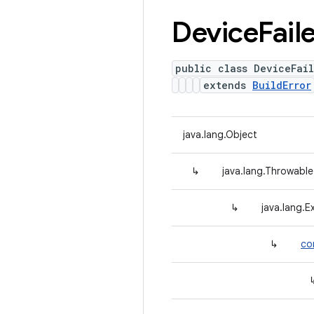
Device
Fail
public class DeviceFai
extends
BuildError
java.lang.Object
↳
java.lang.Throwable
↳
java.lang.E
↳
co