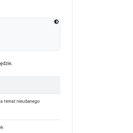
ędzie.
 na temat nieudanego
ek