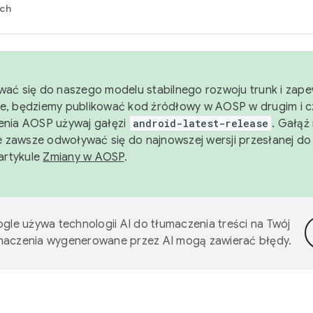
rch
wać się do naszego modelu stabilnego rozwoju trunk i zape
e, będziemy publikować kod źródłowy w AOSP w drugim i c
enia AOSP używaj gałęzi
android-latest-release
. Gałąź
 zawsze odwoływać się do najnowszej wersji przesłanej do
 artykule
Zmiany w AOSP
.
gle używa technologii AI do tłumaczenia treści na Twój
umaczenia wygenerowane przez AI mogą zawierać błędy.