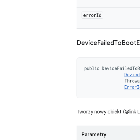
error
Id
Device
Failed
To
Boot
E
public DeviceFailedToB
Device
                Throwa
ErrorI
Tworzy nowy obiekt (@link 
Parametry