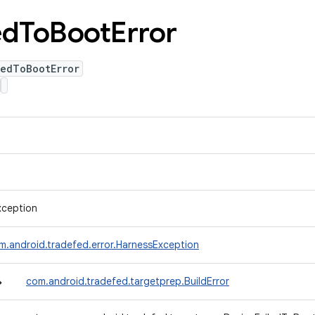
ed
To
Boot
Error
ledToBootError
xception
m.android.tradefed.error.HarnessException
↳
com.android.tradefed.targetprep.BuildError