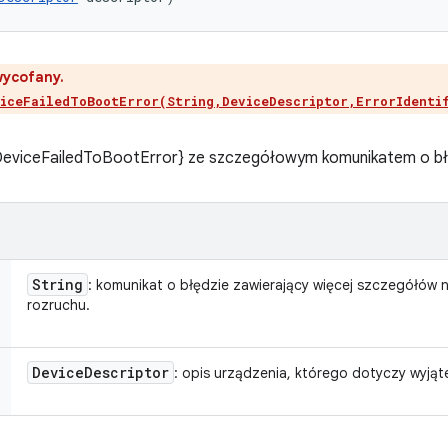
wycofany.
iceFailedToBootError(String,DeviceDescriptor,ErrorIdenti
DeviceFailedToBootError} ze szczegółowym komunikatem o bł
String
: komunikat o błędzie zawierający więcej szczegółów
rozruchu.
Device
Descriptor
: opis urządzenia, którego dotyczy wyjąt