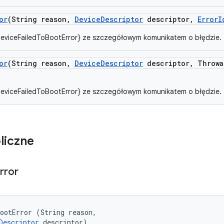
or
(String reason
,
Device
Descriptor
descriptor
,
Error
I
DeviceFailedToBootError} ze szczegółowym komunikatem o błędzie.
or
(String reason
,
Device
Descriptor
descriptor
,
Throwa
DeviceFailedToBootError} ze szczegółowym komunikatem o błędzie.
liczne
rror
ootError (String reason, 

Descriptor
 descriptor)