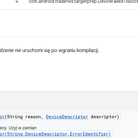
↳
com.android.tradefed.targetprep.DeviceFailedToBoot
zenie nie uruchomi się po wgraniu kompilacji.
or
(String reason
,
Device
Descriptor
descriptor)
any. Użyj w zamian
or(String,DeviceDescriptor,ErrorIdentifier)