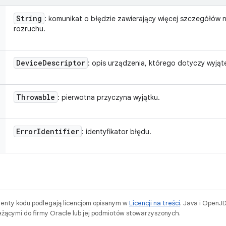
String
: komunikat o błędzie zawierający więcej szczegółów
rozruchu.
Device
Descriptor
: opis urządzenia, którego dotyczy wyjąt
Throwable
: pierwotna przyczyna wyjątku.
Error
Identifier
: identyfikator błędu.
menty kodu podlegają licencjom opisanym w
Licencji na treści
. Java i OpenJ
ącymi do firmy Oracle lub jej podmiotów stowarzyszonych.