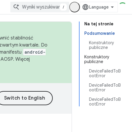
/
Na tej stronie
Podsumowanie
wnić stabilność
Konstruktory
zwartym kwartale. Do
publiczne
 manifestu
android-
Konstruktory
 AOSP. Więcej
publiczne
DeviceFailedToB
ootError
DeviceFailedToB
ootError
DeviceFailedToB
ootError