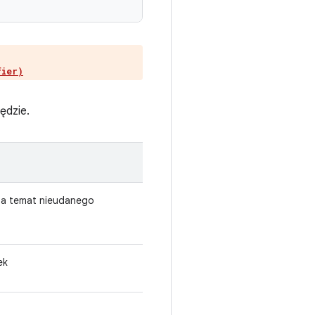
fier)
ędzie.
 na temat nieudanego
ek