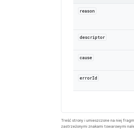
reason
descriptor
cause
error
Id
Treść strony i umieszczone na niej frag
zastrzeżonymi znakami towarowymi należ