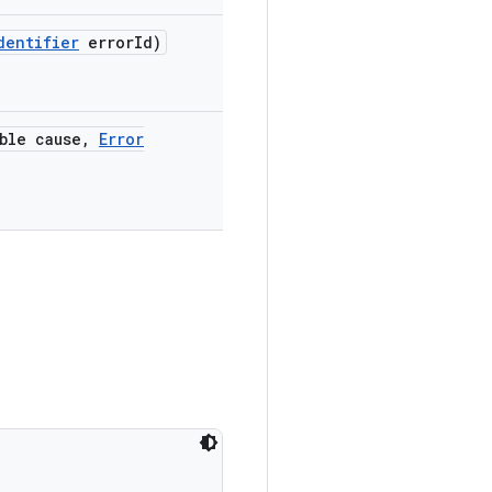
dentifier
error
Id)
ble cause
,
Error