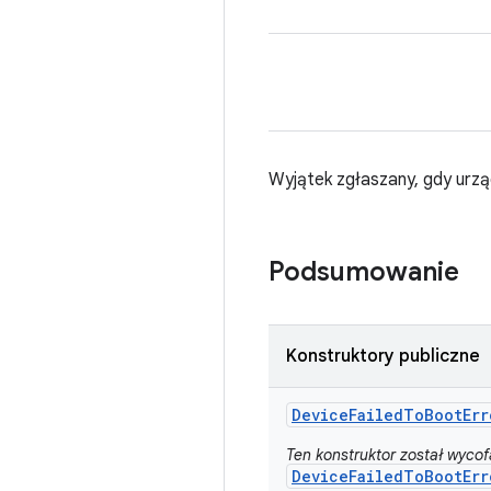
Wyjątek zgłaszany, gdy urząd
Podsumowanie
Konstruktory publiczne
Device
Failed
To
Boot
Err
Ten konstruktor został wycof
DeviceFailedToBootErr