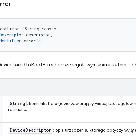
rror
ootError (String reason, 

Descriptor
 descriptor, 

dentifier
 errorId)
DeviceFailedToBootError} ze szczegółowym komunikatem o bł
String
: komunikat o błędzie zawierający więcej szczegółów
rozruchu.
Device
Descriptor
: opis urządzenia, którego dotyczy wyjąt