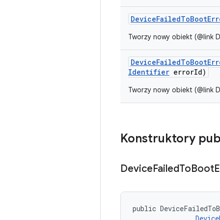
Device
Failed
To
Boot
Err
Tworzy nowy obiekt (@link 
Device
Failed
To
Boot
Err
Identifier
error
Id)
Tworzy nowy obiekt (@link 
Konstruktory pub
Device
Failed
To
Boot
E
public DeviceFailedToB
Device