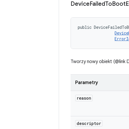
Device
Failed
To
Boot
E
public DeviceFailedToB
Device
ErrorI
Tworzy nowy obiekt (@link 
Parametry
reason
descriptor