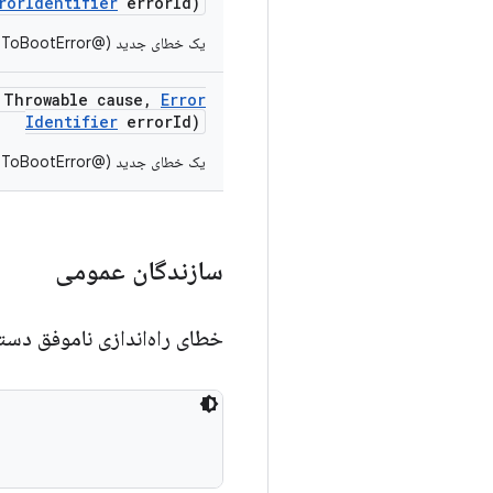
ror
Identifier
error
Id)
یک خطای جدید (@link DeviceFailedToBootError} با جزئیات کامل می‌سازد.
Throwable cause
,
Error
Identifier
error
Id)
یک خطای جدید (@link DeviceFailedToBootError} با جزئیات کامل می‌سازد.
سازندگان عمومی
خطای راه‌اندازی ناموفق دست