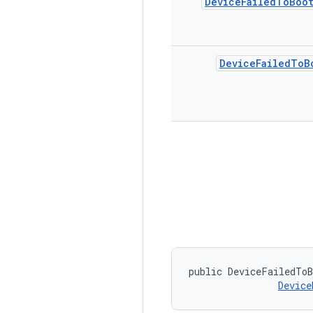
Device
Failed
To
Boo
Device
Failed
To
B
public DeviceFailedToB
Device