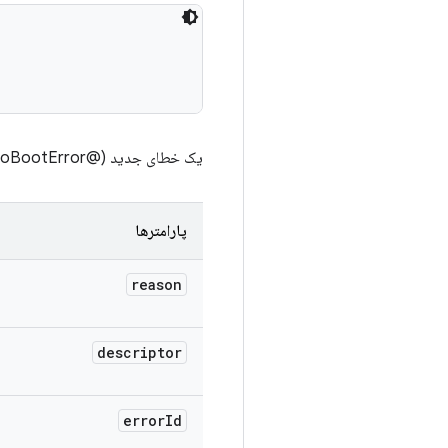
یک خطای جدید (@link DeviceFailedToBootError} با جزئیات کامل می‌سازد.
پارامترها
reason
descriptor
error
Id