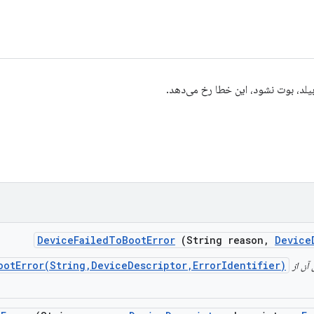
یلد، بوت نشود، این خطا رخ می‌دهد.
Device
Failed
To
Boot
Error
(String reason
,
Device
ootError(String,DeviceDescriptor,ErrorIdentifier)
آن از