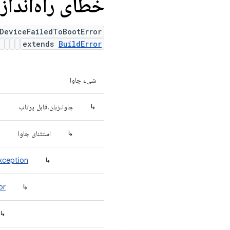
خطای راه‌انداز
DeviceFailedToBootError
extends
BuildError
شیء جاوا
↳
جاوا.زبان.قابل پرتاب
↳
استثنای جاوا
xception
↳
or
↳
↳