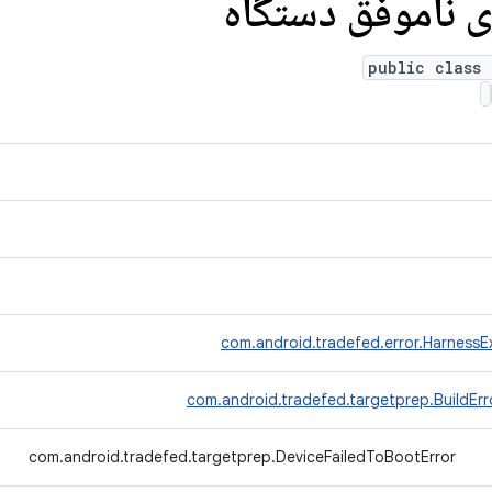
ی ناموفق دستگاه
public class 
com.android.tradefed.error.HarnessE
com.android.tradefed.targetprep.BuildErr
com.android.tradefed.targetprep.DeviceFailedToBootError