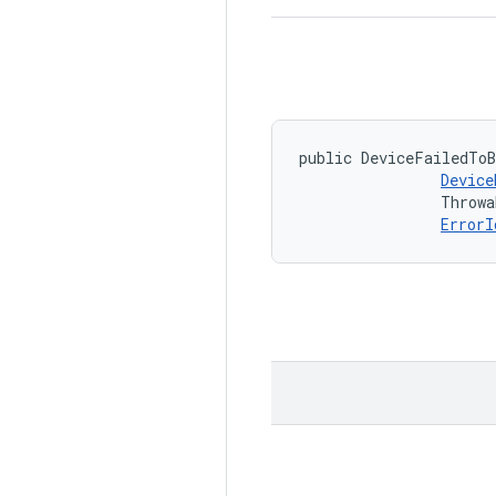
public DeviceFailedToB
Device
                Throwa
ErrorI