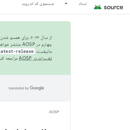
اسناد
جستجوی کد اندروید
از سال ۲۰۲۶، برای ه
چهارم در AOSP منتشر خواهیم کرد. برای ساخت و مشارکت در AOSP،
مانیفست
latest-release
تغییرات در AOSP
مراجعه کنی
ا
AOSP