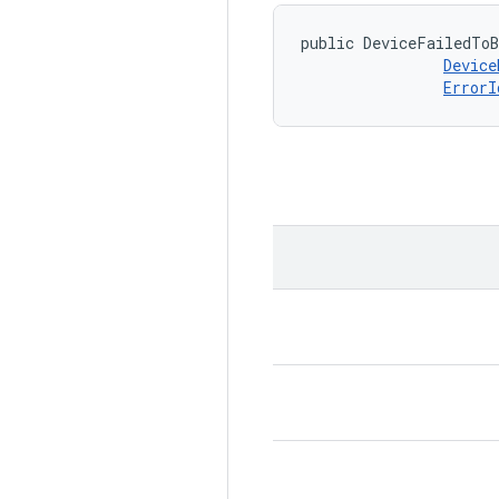
public DeviceFailedToB
Device
ErrorI