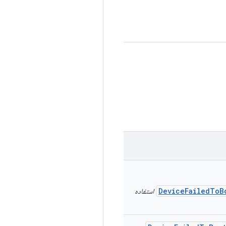
DeviceFailedToB
​​استفاده