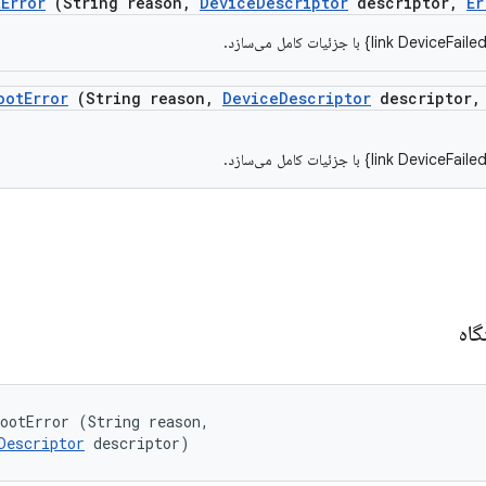
t
Error
(String reason
,
Device
Descriptor
descriptor
,
Er
oot
Error
(String reason
,
Device
Descriptor
descriptor
,
گاه
ootError (String reason, 

Descriptor
 descriptor)