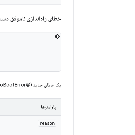
خطای راه‌اندازی ناموفق دست
یک خطای جدید (@link DeviceFailedToBootError} با جزئیات کامل می‌سازد.
پارامترها
reason