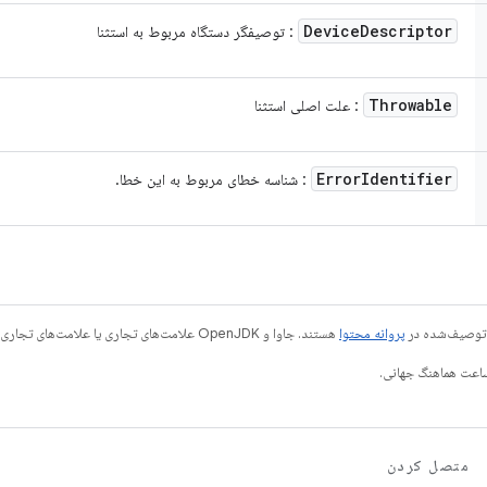
Device
Descriptor
: توصیفگر دستگاه مربوط به استثنا
Throwable
: علت اصلی استثنا
Error
Identifier
: شناسه خطای مربوط به این خطا.
ی توصیف‌شده در
پروانه محتوا
هستند. جاوا و OpenJDK علامت‌های تجاری یا علامت‌های تجاری ثبت‌شده Oracle و/یا وابسته‌های آن هستند.
متصل کردن