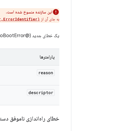
این سازنده منسوخ شده است.
به جای آن از
r,ErrorIdentifier)
یک خطای جدید (@link DeviceFailedToBootError} با جزئیات کامل می‌سازد.
پارامترها
reason
descriptor
خطای راه‌اندازی ناموفق دست