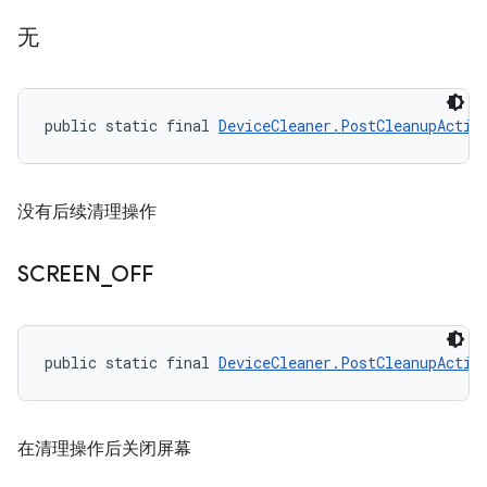
无
public static final 
DeviceCleaner.PostCleanupActio
没有后续清理操作
SCREEN
_
OFF
public static final 
DeviceCleaner.PostCleanupActio
在清理操作后关闭屏幕