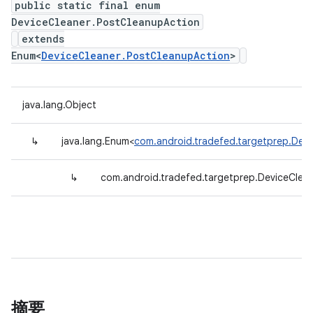
public static final enum
DeviceCleaner.PostCleanupAction
extends
Enum<
DeviceCleaner.PostCleanupAction
>
java.lang.Object
↳
java.lang.Enum<
com.android.tradefed.targetprep.Dev
↳
com.android.tradefed.targetprep.DeviceClea
摘要