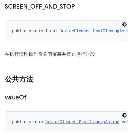
SCREEN
_
OFF
_
AND
_
STOP
public static final 
DeviceCleaner.PostCleanupActio
在执行清理操作后关闭屏幕并停止运行时段
公共方法
value
Of
public static 
DeviceCleaner.PostCleanupAction
 valu