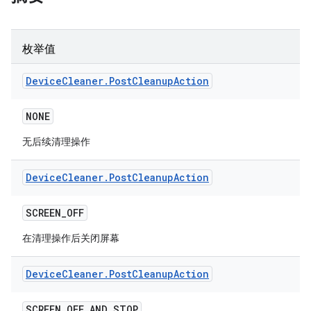
枚举值
Device
Cleaner
.
Post
Cleanup
Action
NONE
无后续清理操作
Device
Cleaner
.
Post
Cleanup
Action
SCREEN
_
OFF
在清理操作后关闭屏幕
Device
Cleaner
.
Post
Cleanup
Action
SCREEN
_
OFF
_
AND
_
STOP