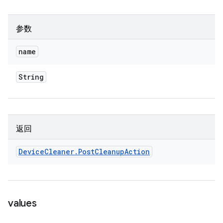
参数
name
String
返回
Device
Cleaner
.
Post
Cleanup
Action
values